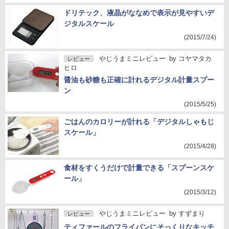
ドリテック、液晶がななめで表示が見やすいデ
ジタルスケール
(2015/7/24)
やじうまミニレビュー
by
コヤマタカ
レビュー
ヒロ
醤油も砂糖も正確に計れるデジタル計量スプー
ン
(2015/5/25)
ごはんのカロリーが計れる「デジタルしゃもじ
スケール」
(2015/4/28)
食材をすくうだけで計量できる「スプーンスケ
ール」
(2015/3/12)
やじうまミニレビュー
by
すずまり
レビュー
ティファールのフライパンにそっくりなキッチ