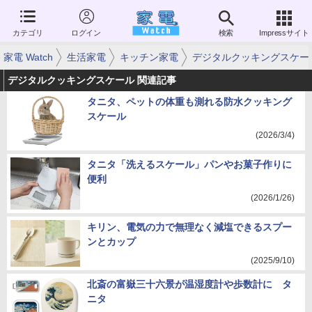
カテゴリ
ログイン
検索
Impressサイト
家電 Watch
生活家電
キッチン家電
デジタルクッキングスケー
デジタルクッキングスケール 関連記事
タニタ、ペットの体重も測れる防水クッキング
スケール
(2026/3/4)
タニタ「洗えるスケール」パンやお菓子作りに
便利
(2026/1/26)
キリン、電気の力で無理なく減塩できるスプー
ンとカップ
(2025/9/10)
北斎の富嶽三十六景が温湿度計や歩数計に タ
ニタ