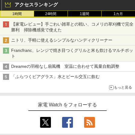
アクセスランキング
1時間
24時間
1週間
1カ月
【家電レビュー】手ごわい雑草との戦い、コメリの草刈機で完全
勝利 掃除機感覚で使えた
ニトリ、手軽に使えるシンプルなハンディクリーナー
Francfranc、レンジで焼き目つくグリルと米も炊けるマルチポッ
ト
Dreameの羽根なし扇風機 室温に合わせて風量自動調整
「ふらつくビアグラス」水とビール交互に飲む
もっと見る
家電 Watch をフォローする