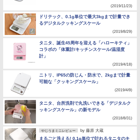
(2019/11/23)
ドリテック、0.1g単位で最大3kgまで計量でき
るデジタルクッキングスケール
(2019/8/29)
タニタ、誕生45周年を迎える「ハローキティ」
コラボの「体重計/キッチンスケール/温湿度
計」
(2019/4/18)
ニトリ、IP65の防じん・防水で、2kgまで計量
可能な「クッキングスケール」
(2019/4/9)
タニタ、台所洗剤で丸洗いできる「デジタルク
ッキングスケール」の新モデル
(2018/8/31)
by
藤原 大蔵
やじうまミニレビュー
まるごと洗える! 0.1g単位で計れるタニタのキ