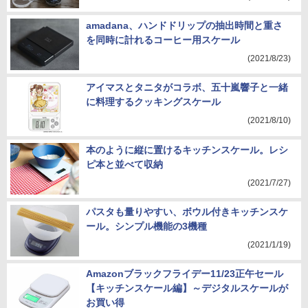
amadana、ハンドドリップの抽出時間と重さ
を同時に計れるコーヒー用スケール
(2021/8/23)
アイマスとタニタがコラボ、五十嵐響子と一緒
に料理するクッキングスケール
(2021/8/10)
本のように縦に置けるキッチンスケール。レシ
ピ本と並べて収納
(2021/7/27)
パスタも量りやすい、ボウル付きキッチンスケ
ール。シンプル機能の3機種
(2021/1/19)
Amazonブラックフライデー11/23正午セール
【キッチンスケール編】～デジタルスケールが
お買い得