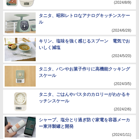
(2024/8/9)
タニタ、昭和レトロなアナログキッチンスケー
ル
(2024/6/28)
キリン、塩味を強く感じるスプーン 電気でお
いしく減塩
(2024/5/20)
タニタ、パンやお菓子作りに高機能クッキング
スケール
(2024/3/5)
タニタ、ごはんやパスタのカロリーがわかるキ
ッチンスケール
(2024/2/6)
シャープ、塩分とり過ぎ防ぐ家電を容器メーカ
ー東洋製罐と開発
(2024/1/11)