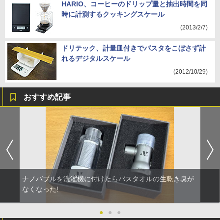
HARIO、コーヒーのドリップ量と抽出時間を同
時に計測するクッキングスケール
(2013/2/7)
ドリテック、計量皿付きでパスタをこぼさず計
れるデジタルスケール
(2012/10/29)
おすすめ記事
ナノバブルを洗濯機に付けたらバスタオルの生乾き臭が
なくなった!
●
●
●