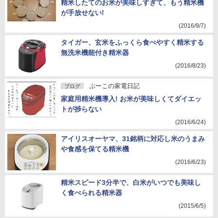
精米したてのお米が美味しすぎて、もう精米機
が手放せない!
(2016/9/7)
タイガー、玄米をふっくら食べやすく精米する
無洗米機能付き精米器
(2016/8/23)
ぷーこの家電日記
ブログ
家庭用精米機導入! お米が美味しくてダイエッ
トが捗らない
(2016/6/24)
アイリスオーヤマ、31銘柄に対応し米のうまみ
や食感を保てる精米機
(2016/6/23)
精米スピード3分半で、白米がいつでも美味し
く食べられる精米器
(2015/6/5)