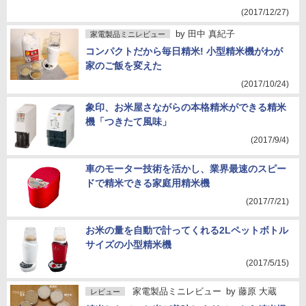
(2017/12/27)
by
田中 真紀子
家電製品ミニレビュー
コンパクトだから毎日精米! 小型精米機がわが
家のご飯を変えた
(2017/10/24)
象印、お米屋さながらの本格精米ができる精米
機「つきたて風味」
(2017/9/4)
車のモーター技術を活かし、業界最速のスピー
ドで精米できる家庭用精米機
(2017/7/21)
お米の量を自動で計ってくれる2Lペットボトル
サイズの小型精米機
(2017/5/15)
家電製品ミニレビュー
by
藤原 大蔵
レビュー