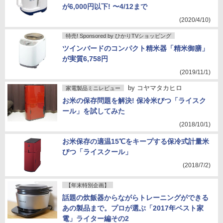
が6,000円以下! 〜4/12まで
(2020/4/10)
特売! Sponsored by ひかりTVショッピング
ツインバードのコンパクト精米器「精米御膳」
が実質6,758円
(2019/11/1)
by
コヤマタカヒロ
家電製品ミニレビュー
お米の保存問題を解決! 保冷米びつ「ライスク
ール」を試してみた
(2018/10/1)
お米保存の適温15℃をキープする保冷式計量米
びつ「ライスクール」
(2018/7/2)
【年末特別企画】
話題の炊飯器からながらトレーニングができる
あの製品まで。プロが選ぶ「2017年ベスト家
電」ライター編その2