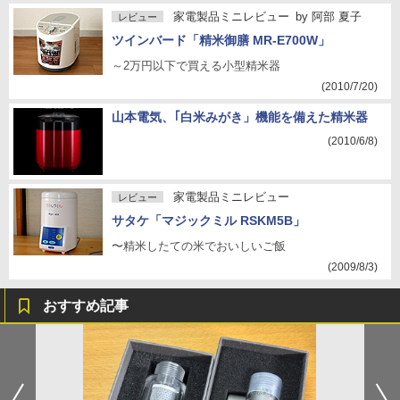
家電製品ミニレビュー
by
阿部 夏子
レビュー
ツインバード「精米御膳 MR-E700W」
～2万円以下で買える小型精米器
(2010/7/20)
山本電気、｢白米みがき」機能を備えた精米器
(2010/6/8)
家電製品ミニレビュー
レビュー
サタケ「マジックミル RSKM5B」
〜精米したての米でおいしいご飯
(2009/8/3)
おすすめ記事