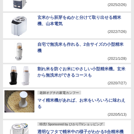
(2025/2/26)
玄米から胚芽をぬかと分けて取り出せる精米
機、山本電気
(2022/7/26)
自宅で無洗米も作れる、2合サイズの小型精米
機
(2021/1/28)
割れ米を防ぐお米にやさしい小型精米機。玄米
から無洗米ができるコースも
(2020/7/27)
老師オグチの家電カンフー
マイ精米機があれば、お米をいろいろに味わえ
る
(2020/5/13)
特売! Sponsored by ひかりTVショッピング
透明なフタで精米中の様子がわかる5合精米機