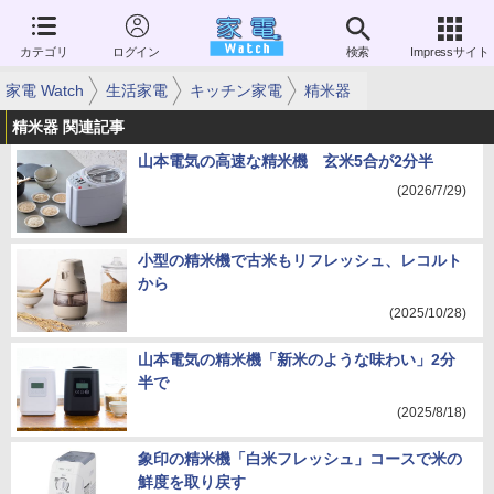
カテゴリ
ログイン
検索
Impressサイト
家電 Watch
生活家電
キッチン家電
精米器
精米器 関連記事
山本電気の高速な精米機 玄米5合が2分半
(2026/7/29)
小型の精米機で古米もリフレッシュ、レコルト
から
(2025/10/28)
山本電気の精米機「新米のような味わい」2分
半で
(2025/8/18)
象印の精米機「白米フレッシュ」コースで米の
鮮度を取り戻す