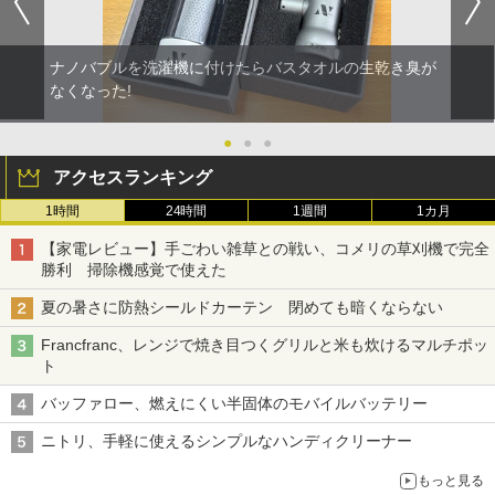
ナノバブルを洗濯機に付けたらバスタオルの生乾き臭が
なくなった!
●
●
●
アクセスランキング
1時間
24時間
1週間
1カ月
【家電レビュー】手ごわい雑草との戦い、コメリの草刈機で完全
勝利 掃除機感覚で使えた
夏の暑さに防熱シールドカーテン 閉めても暗くならない
Francfranc、レンジで焼き目つくグリルと米も炊けるマルチポッ
ト
バッファロー、燃えにくい半固体のモバイルバッテリー
ニトリ、手軽に使えるシンプルなハンディクリーナー
もっと見る