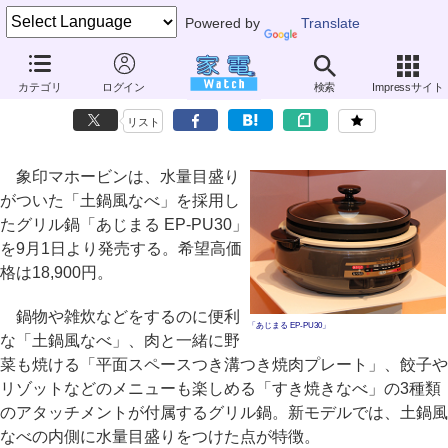
Powered by
Translate
象印、水量目盛りがついた「土鍋風なべ」採用のグリル鍋
カテゴリ
ログイン
検索
Impressサイト
～焼き肉やすき焼き用の鍋も付属
リスト
象印マホービンは、水量目盛り
がついた「土鍋風なべ」を採用し
たグリル鍋「あじまる EP-PU30」
を9月1日より発売する。希望高価
格は18,900円。
鍋物や雑炊などをするのに便利
「あじまる EP-PU30」
な「土鍋風なべ」、肉と一緒に野
菜も焼ける「平面スペースつき溝つき焼肉プレート」、餃子や
リゾットなどのメニューも楽しめる「すき焼きなべ」の3種類
のアタッチメントが付属するグリル鍋。新モデルでは、土鍋風
なべの内側に水量目盛りをつけた点が特徴。