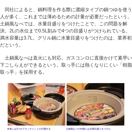
同社によると、鍋料理を作る際に濃縮タイプの鍋つゆを使う
人が多く、これまでは薄めるための計量が必要だったという。
土鍋風なべでは、水量目盛りをつけたことで、この問題を解
決。2Lの水位まで0.5L刻みで4つの目盛りがつけられている。
満水容量は3.7L。グリル鍋に水量目盛りをつけたのは、業界初
だという。
土鍋風なべは直火にも対応。ガスコンロに直接かけて素早い
下ごしらえができるという。取っ手には熱くなりにくい「樹脂
取っ手」を採用する。
本体には3つのアタッチメントが付属する
土鍋風なべの内側には水量目盛りをつけた