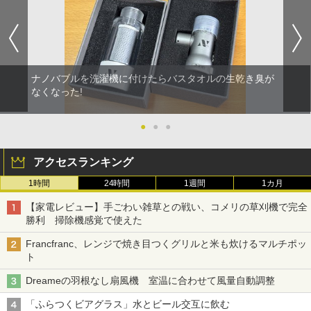
ナノバブルを洗濯機に付けたらバスタオルの生乾き臭が
なくなった!
●
●
●
アクセスランキング
1時間
24時間
1週間
1カ月
【家電レビュー】手ごわい雑草との戦い、コメリの草刈機で完全
勝利 掃除機感覚で使えた
Francfranc、レンジで焼き目つくグリルと米も炊けるマルチポッ
ト
Dreameの羽根なし扇風機 室温に合わせて風量自動調整
「ふらつくビアグラス」水とビール交互に飲む