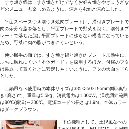
すき焼き鍋は、すき焼きだけでなくお好み焼きやぎょうざな
どのメニューも楽しめるように、深さを4cmと深めにした。
平面スペースつき溝つき焼肉プレートは、溝付きプレートで
肉の余分な脂を落とし、平面プレートで野菜を焼く。溝付きプ
レートで落ちた脂は平面プレートに移らない構造になっている
ため、野菜に肉の脂がつきにくいという。
使い勝手の面では、すき焼き鍋と焼き肉プレート加熱中に、
ふちに触れにくい「本体ガード」を採用するほか、付属のフタ
は裏返して置くときに安定しやすいように、フタの天面を平ら
とした。
土鍋風なべ使用時の本体サイズは385×350×195mm(幅×奥行
き×高さ)で、重量は5.5kg。消費電力は1,300W。温度調節範囲
は80℃(保温)～230℃。電源コードの長さは1.9m。本体カラー
はダークブラウン。
下位機種として、土鍋風なべの
みが付属する「EP-PC10」を同時