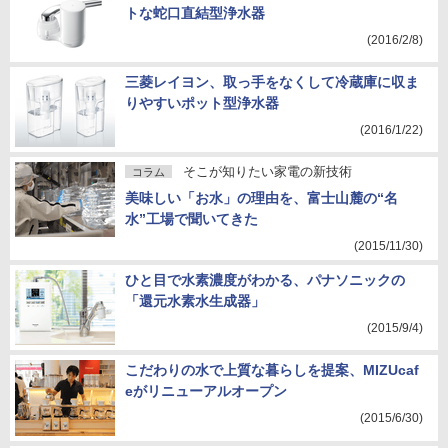
トな蛇口直結型浄水器
(2016/2/8)
三菱レイヨン、取っ手をなくして冷蔵庫に収ま
りやすいポット型浄水器
(2016/1/22)
そこが知りたい家電の新技術
コラム
美味しい「お水」の理由を、富士山麓の“名
水”工場で聞いてきた
(2015/11/30)
ひと目で水素濃度がわかる、パナソニックの
「還元水素水生成器」
(2015/9/4)
こだわりの水で上質な暮らしを提案、MIZUcaf
eがリニューアルオープン
(2015/6/30)