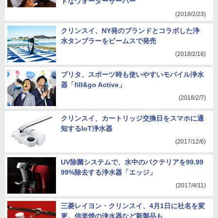
トなウォーターサーバー
(2018/2/23)
クリンスイ、NY発のブランドとコラボした浄
水タンブラーをビームスで発売
(2018/2/16)
ブリタ、スポーツ時も使いやすいモバイル浄水
器「fill&go Active」
(2018/2/7)
クリンスイ、カートリッジ交換日をスマホに通
知するIoT浄水器
(2017/12/6)
UV除菌システムで、水中のバクテリアを99.99
99%除去する浄水器「エッジ」
(2017/4/11)
三菱レイヨン・クリンスイ、4月1日に社名を変
更。信楽焼の浄水器など新製品も