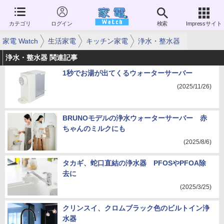
カテゴリ
ログイン
検索
Impressサイト
家電 Watch
生活家電
キッチン家電
浄水・整水器
浄水・整水器 関連記事
1秒でお湯が出てくるウォーターサーバー
(2025/11/26)
BRUNOモデルの浄水ウォーターサーバー 赤
ちゃんのミルクにも
(2025/8/6)
タカギ、蛇口直結の浄水器 PFOSやPFOA除
去に
(2025/3/25)
クリンスイ、クロムブラック色のビルトイン浄
水器