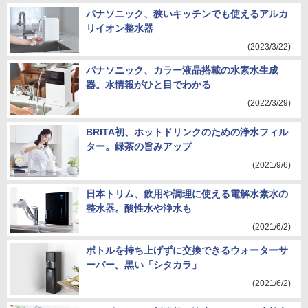
パナソニック、狭いキッチンでも使えるアルカ
リイオン整水器
(2023/3/22)
パナソニック、カラー液晶搭載の水素水生成
器。水情報がひと目でわかる
(2022/3/29)
BRITA初、ホットドリンクのための浄水フィル
ター。緑茶の旨みアップ
(2021/9/6)
日本トリム、飲用や調理に使える電解水素水の
整水器。酸性水や浄水も
(2021/6/2)
ボトルを持ち上げずに交換できるウォーターサ
ーバー。黒い「シタカラ」
(2021/6/2)