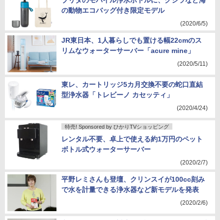
ブリタのモバイル浄水ボトルに、クジラなど海
の動物エコバッグ付き限定モデル
(2020/6/5)
JR東日本、1人暮らしでも置ける幅22cmのス
リムなウォーターサーバー「acure mine」
(2020/5/11)
東レ、カートリッジ5カ月交換不要の蛇口直結
型浄水器「トレビーノ カセッティ」
(2020/4/24)
特売! Sponsored by ひかりTVショッピング
レンタル不要、卓上で使える約1万円のペット
ボトル式ウォーターサーバー
(2020/2/7)
平野レミさんも登壇、クリンスイが100cc刻み
で水を計量できる浄水器など新モデルを発表
(2020/2/6)