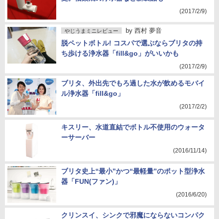
(2017/2/9)
by
西村 夢音
やじうまミニレビュー
脱ペットボトル! コスパで選ぶならブリタの持
ち歩ける浄水器「fill&go」がいいかも
(2017/2/9)
ブリタ、外出先でもろ過した水が飲めるモバイ
ル浄水器「fill&go」
(2017/2/2)
キスリー、水道直結でボトル不使用のウォータ
ーサーバー
(2016/11/14)
ブリタ史上“最小”かつ“最軽量”のポット型浄水
器「FUN(ファン)」
(2016/6/20)
クリンスイ、シンクで邪魔にならないコンパク