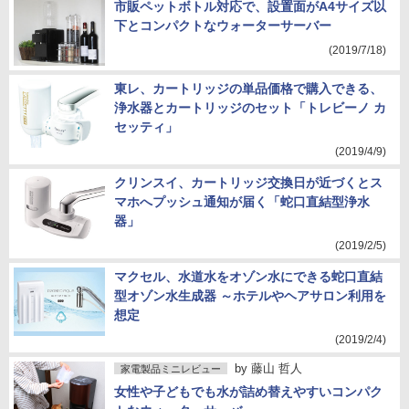
市販ペットボトル対応で、設置面がA4サイズ以
下とコンパクトなウォーターサーバー
(2019/7/18)
東レ、カートリッジの単品価格で購入できる、
浄水器とカートリッジのセット「トレビーノ カ
セッティ」
(2019/4/9)
クリンスイ、カートリッジ交換日が近づくとス
マホへプッシュ通知が届く「蛇口直結型浄水
器」
(2019/2/5)
マクセル、水道水をオゾン水にできる蛇口直結
型オゾン水生成器 ～ホテルやヘアサロン利用を
想定
(2019/2/4)
by
藤山 哲人
家電製品ミニレビュー
女性や子どもでも水が詰め替えやすいコンパク