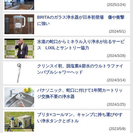
(2025/1/24)
BRITAのガラス浄水器が日本初登場 傷や衝撃
に強い
(2024/5/1)
水道の蛇口からミネラル入り浄水が出るサービ
ス LIXILとサントリー協力
(2024/3/28)
クリンスイ初、脱塩素&節水のウルトラファイ
ンバブルシャワーヘッド
(2024/3/14)
パナソニック、蛇口に付けて1年間カートリッ
ジ交換不要の浄水器
(2024/1/25)
ブリタ×コールマン、キャンプに持ち運びやす
い浄水タンクとボトル
(2023/5/9)