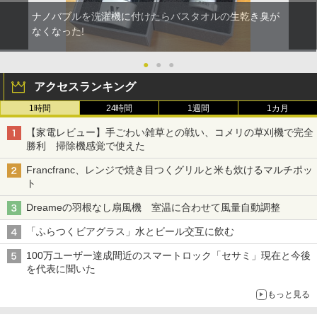
ナノバブルを洗濯機に付けたらバスタオルの生乾き臭が
なくなった!
●
●
●
アクセスランキング
1時間
24時間
1週間
1カ月
【家電レビュー】手ごわい雑草との戦い、コメリの草刈機で完全
勝利 掃除機感覚で使えた
Francfranc、レンジで焼き目つくグリルと米も炊けるマルチポッ
ト
Dreameの羽根なし扇風機 室温に合わせて風量自動調整
「ふらつくビアグラス」水とビール交互に飲む
100万ユーザー達成間近のスマートロック「セサミ」現在と今後
を代表に聞いた
もっと見る