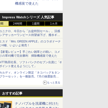
機感覚で使えた
Impress Watchシリーズ 人気記事
時間
24時間
1週間
1カ月
ユニクロ、今日から「お盆特別セール」。涼感
シアサッカーワンピース待望値下げ、撥水ギア
ショーツは1990円に
ミスド「Mrs. GREEN APPLE」のコラボドーナ
ツ4種、いよいよ発売！
【家電レビュー】手ごわい雑草との戦い、コメ
リの草刈機で完全勝利 掃除機感覚で使えた
NTT島田社長、ソフトバンクのセブン出資に「d
ポイント使えるようにして」
カルディ、オンライン限定「ネコバッグ＆タン
ブラーセット」を一般販売。7月の抽選販売の
当選無効分
もっと見る
おすすめ記事
ナノバブルを洗濯機に付けた