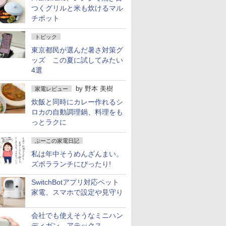
つくグリルと米も炊けるマル
チポット
トピック
東京都民が選んだ暑さ対策グ
ッズ この夏に試してみたい
4選
by
野本 美樹
家電レビュー
炊飯と同時にカレー作れるシ
ロカの自動調理鍋、料理をも
っとラクに
ぷーこの家電日記
私は年中そうめんざんまい。
ズボラランチにぴったり!
SwitchBotアプリ対応ペット
家電、スマホで設定や見守り
会社でも使えそうなミニハン
ディガン、アテックス