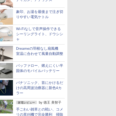
象印、お湯を最後まで注ぎ切
りやすい電気ケトル
Wi-Fiなしで音声操作できる
シーリングライト、ドウシシ
ャ
Dreameの羽根なし扇風機
室温に合わせて風量自動調整
バッファロー、燃えにくい半
固体のモバイルバッテリー
パナソニック、首にかけるだ
けの高周波治療器に新色4カ
ラー
by
徳王 美智子
家電レビュー
手ごわい雑草との戦い、コメ
リの草刈機で完全勝利 掃除