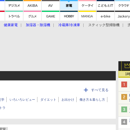
健康家電
加湿器・除湿機
冷蔵庫/冷凍庫
スティック型掃除機
扇風機
オーブン・電子レンジ
スマートハウス
掃除機
家事家電
ke大賞2019】
CES 2020
1
すべて見る
見学
いろいろレビュー
ダイエット
お出かけ
働き方＆暮らし方
トラ
究室