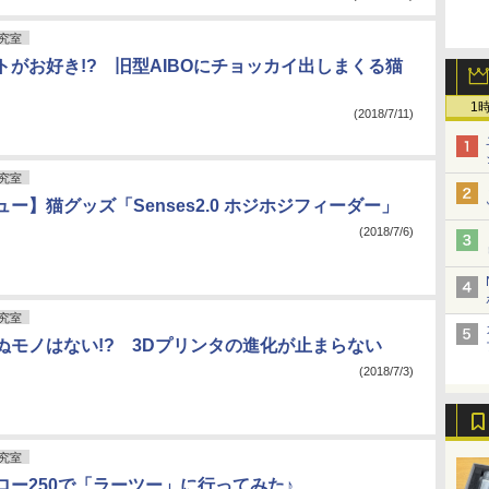
究室
トがお好き!? 旧型AIBOにチョッカイ出しまくる猫
1
(2018/7/11)
究室
ー】猫グッズ「Senses2.0 ホジホジフィーダー」
(2018/7/6)
究室
ぬモノはない!? 3Dプリンタの進化が止まらない
(2018/7/3)
究室
ロー250で「ラーツー」に行ってみた♪