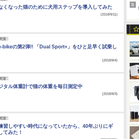
なくなった猫のために犬用ステップを導入してみた
(2018/9/11)
究室
bikeの第2弾!! 「Dual Sport+」をひと足早く試乗し
(2018/9/4)
究室
ジタル体重計で猫の体重を毎日測定中
(2018/9/3)
究室
練習しやすい時代になっていたから、40年ぶりにギ
してみた！