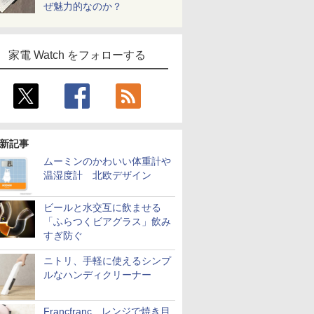
ぜ魅力的なのか？
家電 Watch をフォローする
新記事
ムーミンのかわいい体重計や
温湿度計 北欧デザイン
ビールと水交互に飲ませる
「ふらつくビアグラス」飲み
すぎ防ぐ
ニトリ、手軽に使えるシンプ
ルなハンディクリーナー
Francfranc、レンジで焼き目