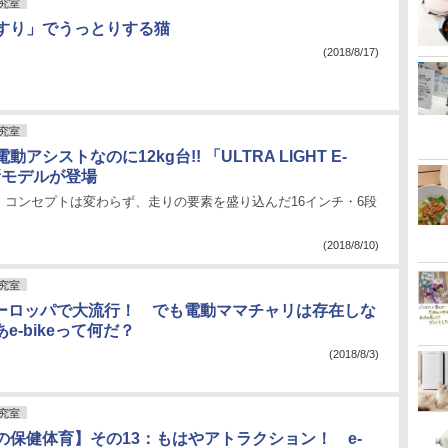
究室
すり」でうっとりする猫
(2018/8/17)
究室
アシストなのに12kg台!! 「ULTRA LIGHT E-
新モデルが登場
」コンセプトは変わらず、走りの要素を盛り込んだ16インチ・6段
(2018/8/10)
究室
eがヨーロッパで大流行！ でも電動ママチャリは存在しな
e-bikeって何だ？
(2018/8/3)
究室
の保健体育】その13：もはやアトラクション！ e-