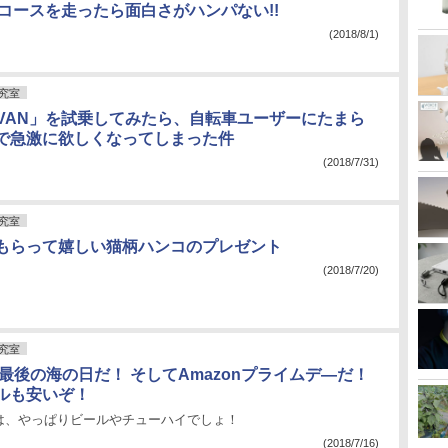
TBコースを走ったら面白さがハンパない!!
(2018/8/1)
究室
-VAN」を試乗してみたら、自転車ユーザーにたまら
で急激に欲しくなってしまった件
(2018/7/31)
究室
もらって嬉しい猫柄ハンコのプレゼント
(2018/7/20)
究室
最後の海の日だ！ そしてAmazonプライムデ―だ！
ルも安いぞ！
は、やっぱりビールやチューハイでしょ！
(2018/7/16)