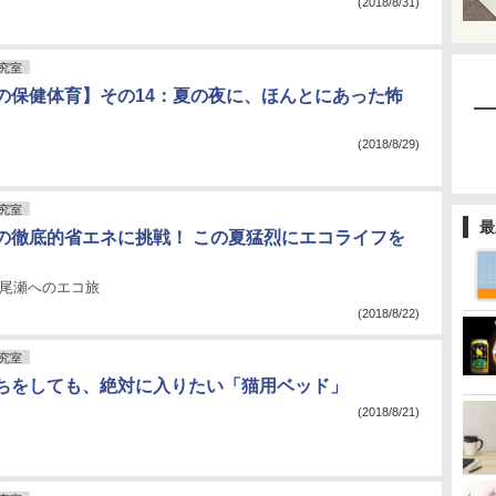
(2018/8/31)
究室
の保健体育】その14：夏の夜に、ほんとにあった怖
(2018/8/29)
究室
最
の徹底的省エネに挑戦！ この夏猛烈にエコライフを
行く尾瀬へのエコ旅
(2018/8/22)
究室
ちをしても、絶対に入りたい「猫用ベッド」
(2018/8/21)