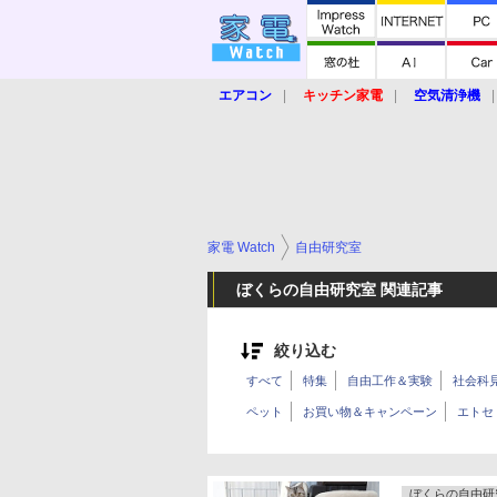
エアコン
キッチン家電
空気清浄機
炊飯器
ロボット掃除機
暖房器具
業界動向
【家電大賞2019】
【e-bi
家電 Watch
自由研究室
ぼくらの自由研究室 関連記事
絞り込む
すべて
特集
自由工作＆実験
社会科
ペット
お買い物＆キャンペーン
エトセ
ぼくらの自由研