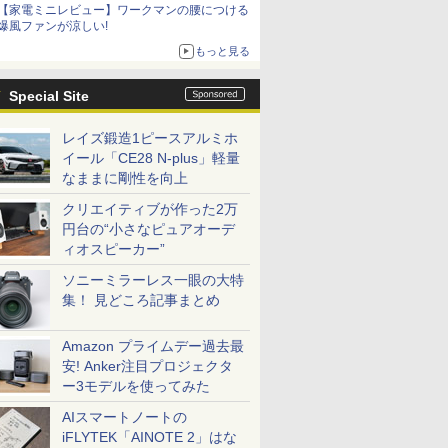
【家電ミニレビュー】ワークマンの腰につける
爆風ファンが涼しい!
もっと見る
Special Site
レイズ鍛造1ピースアルミホ
イール「CE28 N-plus」軽量
なままに剛性を向上
クリエイティブが作った2万
円台の“小さなピュアオーデ
ィオスピーカー”
ソニーミラーレス一眼の大特
集！ 見どころ記事まとめ
Amazon プライムデー過去最
安! Anker注目プロジェクタ
ー3モデルを使ってみた
AIスマートノートの
iFLYTEK「AINOTE 2」はな