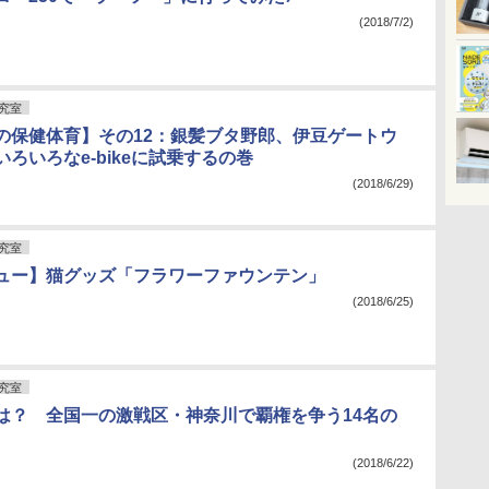
(2018/7/2)
究室
の保健体育】その12：銀髪ブタ野郎、伊豆ゲートウ
ろいろなe-bikeに試乗するの巻
(2018/6/29)
究室
ュー】猫グッズ「フラワーファウンテン」
(2018/6/25)
究室
は？ 全国一の激戦区・神奈川で覇権を争う14名の
(2018/6/22)