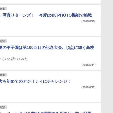
究室
」写真リターンズ！ 今度は4K PHOTO機能で挑戦
(2018/6/19)
究室
夏の甲子園は第100回目の記念大会。頂点に輝く高校
いろいろ調べてみた
(2018/6/14)
究室
犬も初めてのアジリティにチャレンジ！
(2018/6/12)
究室