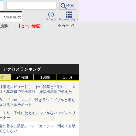
ログイン
Impress サイト
全カテゴリ
洗濯機
【セール情報】
照明器具
美容家電
アクセスランキング
時間
24時間
1週間
1カ月
【家電レビュー】手ごわい雑草との戦い、コメ
リの草刈機で完全勝利 掃除機感覚で使えた
Francfranc、レンジで焼き目つくグリルと米も
炊けるマルチポット
ニトリ、手軽に使えるシンプルなハンディクリ
ーナー
夏の暑さに防熱シールドカーテン 閉めても暗
くならない