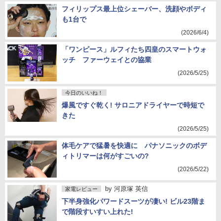
フィリップス最上位シェーバー、洗顔やボディ
も1台で
(2026/6/4)
「ワンピース」ルフィたち四皇のスマートウォ
ッチ ファーウェイとの協業
(2026/5/25)
今日のいいね！
爆風ですぐ乾く! サロニアドライヤーで時短で
きた
(2026/5/25)
体毛ケアで猛暑を快適に パナソニックのボデ
ィトリマーは何がすごいの?
(2026/5/22)
by
河原塚 英信
家電レビュー
下半身強化パワードスーツが凄い! ビル23階ま
で階段すいすい上れた!