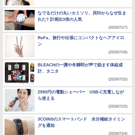
なでるだけの丸いカミソリ、貝印からなぜ生ま
れた? 計画比3倍の人気
(2026/7/17)
ReFa、旅行や出張にコンパクトなヘアアイロ
ン
(2026/7/16)
BLEACHの一護や冬獅郎が声で励ます体組成
計、タニタ
(2026/7/15)
2990円の電動シェーバー USB-C充電しなが
ら使える
(2026/7/15)
3COINSのスマートバンド 水分補給タイミン
グを通知
(2026/7/14)