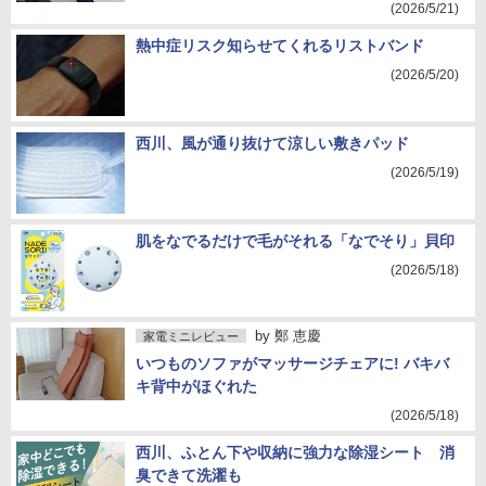
(2026/5/21)
熱中症リスク知らせてくれるリストバンド
(2026/5/20)
西川、風が通り抜けて涼しい敷きパッド
(2026/5/19)
肌をなでるだけで毛がそれる「なでそり」貝印
(2026/5/18)
by
鄭 恵慶
家電ミニレビュー
いつものソファがマッサージチェアに! バキバ
キ背中がほぐれた
(2026/5/18)
西川、ふとん下や収納に強力な除湿シート 消
臭できて洗濯も