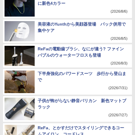
に新色4カラー
(2026/8/6)
美容液のYunthから美顔器登場 パック併用で
集中ケア
(2026/8/5)
ReFaの電動歯ブラシ、なにが違う? ファイン
バブルのウォーターフロスも登場
(2026/8/3)
下半身強化のパワードスーツ 歩行から登山ま
で
(2026/7/31)
子供が怖がらない静音バリカン 新色マットブ
ラック
(2026/7/27)
ReFa、とかすだけでスタイリングできるコー
ムアイロン コードレス