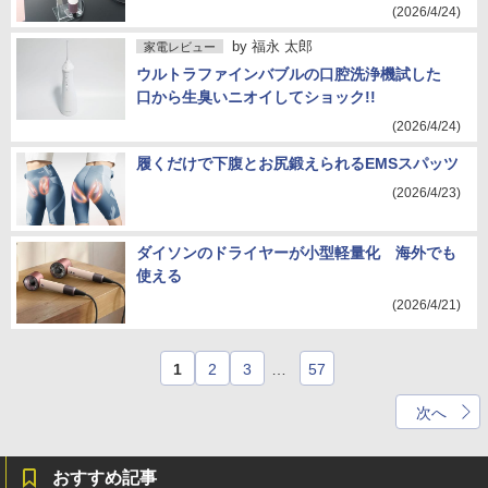
(2026/4/24)
by
福永 太郎
家電レビュー
ウルトラファインバブルの口腔洗浄機試した
口から生臭いニオイしてショック!!
(2026/4/24)
履くだけで下腹とお尻鍛えられるEMSスパッツ
(2026/4/23)
ダイソンのドライヤーが小型軽量化 海外でも
使える
(2026/4/21)
1
2
3
…
57
次へ
おすすめ記事