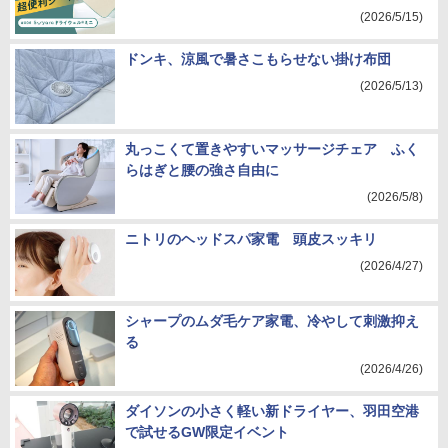
(2026/5/15)
ドンキ、涼風で暑さこもらせない掛け布団
(2026/5/13)
丸っこくて置きやすいマッサージチェア ふく
らはぎと腰の強さ自由に
(2026/5/8)
ニトリのヘッドスパ家電 頭皮スッキリ
(2026/4/27)
シャープのムダ毛ケア家電、冷やして刺激抑え
る
(2026/4/26)
ダイソンの小さく軽い新ドライヤー、羽田空港
で試せるGW限定イベント