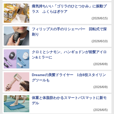
痛気持ちいい「ゴリラのひとつかみ」に振動プ
ラス ふくらはぎケア
(2026/6/15)
フィリップスの手のりシェーバー 回転式で深
剃り
(2026/6/10)
クロミとシナモン、ハンギョドンが前髪アイロ
ン&ミラーに
(2026/6/9)
Dreameの美髪ドライヤー 1台8役スタイリン
グツールも
(2026/6/9)
体重と体脂肪わかるスマートバスマットに新モ
デル
(2026/6/5)