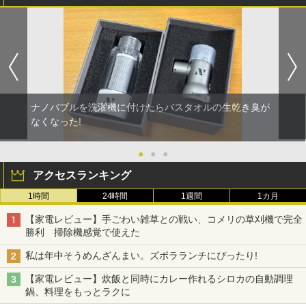
ナノバブルを洗濯機に付けたらバスタオルの生乾き臭が
なくなった!
●
●
●
アクセスランキング
1時間
24時間
1週間
1カ月
【家電レビュー】手ごわい雑草との戦い、コメリの草刈機で完全
勝利 掃除機感覚で使えた
私は年中そうめんざんまい。ズボラランチにぴったり!
【家電レビュー】炊飯と同時にカレー作れるシロカの自動調理
鍋、料理をもっとラクに