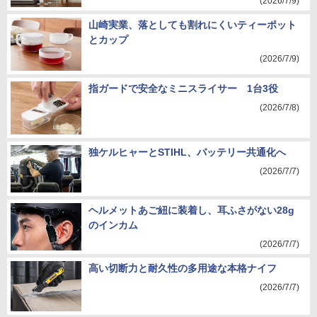
(2026/7/9)
山崎実業、落としても割れにくいティーポット
とカップ
(2026/7/9)
指ガードで安全なミニスライサー 1台3役
(2026/7/8)
独ケルヒャーとSTIHL、バッテリー共通化へ
(2026/7/7)
ヘルメットあご紐に装着し、耳ふさがない28g
のインカム
(2026/7/7)
高い切断力と耐久性の多用途な本格ナイフ
(2026/7/7)