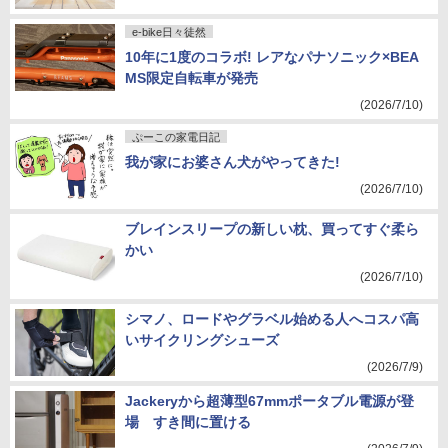
e-bike日々徒然
10年に1度のコラボ! レアなパナソニック×BEA
MS限定自転車が発売
(2026/7/10)
ぷーこの家電日記
我が家にお婆さん犬がやってきた!
(2026/7/10)
ブレインスリープの新しい枕、買ってすぐ柔ら
かい
(2026/7/10)
シマノ、ロードやグラベル始める人へコスパ高
いサイクリングシューズ
(2026/7/9)
Jackeryから超薄型67mmポータブル電源が登
場 すき間に置ける