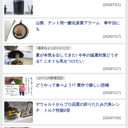
(2026/7/21)
山善、テント用一酸化炭素アラーム 車中泊に
も
(2026/7/17)
週末ちょっといいこと
夏が本気を出してきた! 今年の猛暑対策どうす
る? ニオイも気をつけたい
(2026/7/17)
ぷーこの家電日記
どうやって食べよう!? 豊作で嬉しい悲鳴
(2026/7/17)
デウォルトからプロ品質の折りたたみ六角レン
チ トルク性能2倍
(2026/7/16)