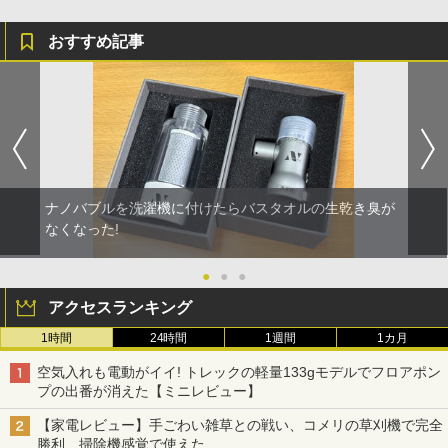
おすすめ記事
ナノバブルを洗濯機に付けたらバスタオルの生乾き臭が
なくなった!
●
●
●
アクセスランキング
1時間
24時間
1週間
1カ月
空気入れも電動がイイ! トレックの軽量133gモデルでフロアポン
プの出番が消えた【ミニレビュー】
【家電レビュー】手ごわい雑草との戦い、コメリの草刈機で完全
勝利 掃除機感覚で使えた