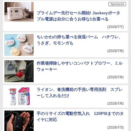
プライムデー先行セール開始! Jackeryポータ
ブル電源は自分に合うお得な1台選べる
(2026/7/7)
ちいかわの持ち運べる保湿バーム ハチワレ、
うさぎ、モモンガも
(2026/7/6)
作業場掃除しやすいコンパクトブロワー、ミル
ウォーキー
(2026/7/6)
ライオン、食洗機前の予洗い専用洗剤 スプレ
ーして入れるだけ
(2026/7/6)
手のりサイズの電動空気入れ 120PSIまでのタ
イヤに対応
(2026/7/3)