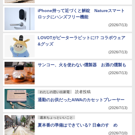
iPhone持って近づくと解錠 Natureスマート
ロックにハンズフリー機能
(2026/7/13)
LOVOTがピーターラビットに!? コラボウェア
&グッズ
(2026/7/13)
サンコー、火を使わない燻製器 お酒の燻製も
(2026/7/13)
読者投稿
わたしの思い出家電
通勤のお供だったAIWAのカセットプレーヤー
(2026/7/13)
週末ちょっといいこと
夏本番の準備はできている? 日傘のすゝめ
(2026/7/10)