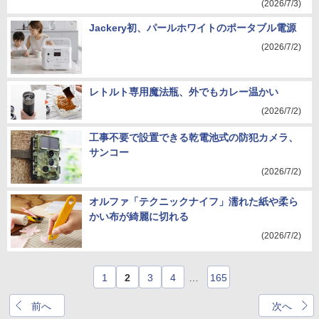
(2026/7/3)
Jackery初、パールホワイトのポータブル電源
(2026/7/2)
レトルト専用魔法瓶、外でもカレー温かい
(2026/7/2)
工事不要で設置できる乾電池式の防犯カメラ、
サンコー
(2026/7/2)
オルファ「テクニックナイフ」濡れた紙や柔ら
かい布が綺麗に切れる
(2026/7/2)
1
2
3
4
…
165
前へ
次へ