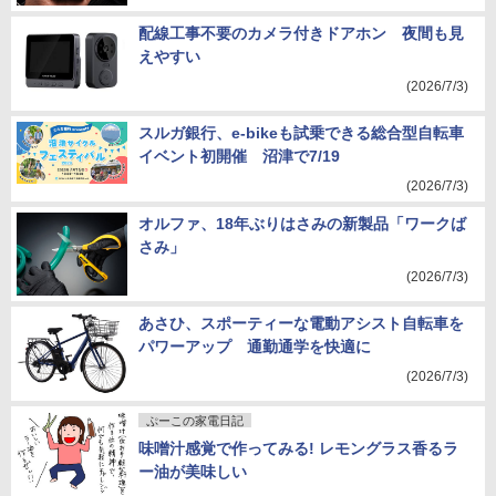
配線工事不要のカメラ付きドアホン 夜間も見
えやすい
(2026/7/3)
スルガ銀行、e-bikeも試乗できる総合型自転車
イベント初開催 沼津で7/19
(2026/7/3)
オルファ、18年ぶりはさみの新製品「ワークば
さみ」
(2026/7/3)
あさひ、スポーティーな電動アシスト自転車を
パワーアップ 通勤通学を快適に
(2026/7/3)
ぷーこの家電日記
味噌汁感覚で作ってみる! レモングラス香るラ
ー油が美味しい