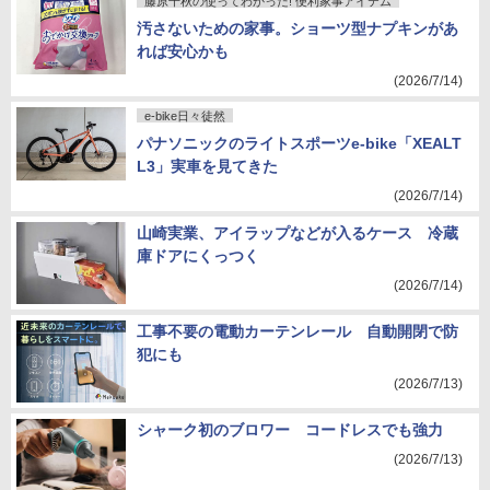
藤原千秋の使ってわかった! 便利家事アイテム
汚さないための家事。ショーツ型ナプキンがあ
れば安心かも
(2026/7/14)
e-bike日々徒然
パナソニックのライトスポーツe-bike「XEALT
L3」実車を見てきた
(2026/7/14)
山崎実業、アイラップなどが入るケース 冷蔵
庫ドアにくっつく
(2026/7/14)
工事不要の電動カーテンレール 自動開閉で防
犯にも
(2026/7/13)
シャーク初のブロワー コードレスでも強力
(2026/7/13)