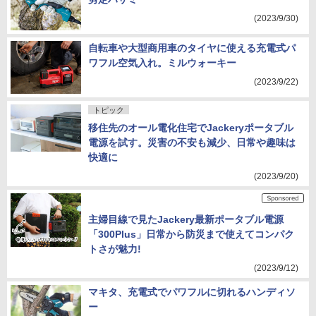
(2023/9/30)
自転車や大型商用車のタイヤに使える充電式パ
ワフル空気入れ。ミルウォーキー
(2023/9/22)
トピック
移住先のオール電化住宅でJackeryポータブル
電源を試す。災害の不安も減少、日常や趣味は
快適に
(2023/9/20)
主婦目線で見たJackery最新ポータブル電源
「300Plus」日常から防災まで使えてコンパク
トさが魅力!
(2023/9/12)
マキタ、充電式でパワフルに切れるハンディソ
ー