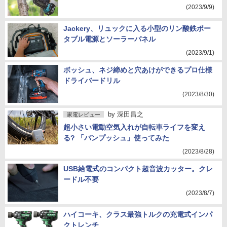
(2023/9/9)
Jackery、リュックに入る小型のリン酸鉄ポー
タブル電源とソーラーパネル
(2023/9/1)
ボッシュ、ネジ締めと穴あけができるプロ仕様
ドライバードリル
(2023/8/30)
by
深田昌之
家電レビュー
超小さい電動空気入れが自転車ライフを変え
る? 「パンプッシュ」使ってみた
(2023/8/28)
USB給電式のコンパクト超音波カッター。クレ
ードル不要
(2023/8/7)
ハイコーキ、クラス最強トルクの充電式インパ
クトレンチ