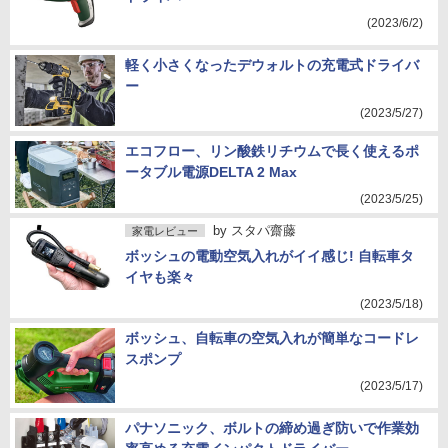
(2023/6/2)
軽く小さくなったデウォルトの充電式ドライバ
ー
(2023/5/27)
エコフロー、リン酸鉄リチウムで長く使えるポ
ータブル電源DELTA 2 Max
(2023/5/25)
by
スタパ齋藤
家電レビュー
ボッシュの電動空気入れがイイ感じ! 自転車タ
イヤも楽々
(2023/5/18)
ボッシュ、自転車の空気入れが簡単なコードレ
スポンプ
(2023/5/17)
パナソニック、ボルトの締め過ぎ防いで作業効