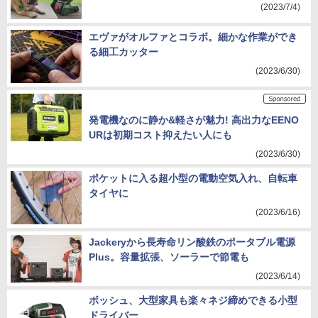
(2023/7/4)
エヴァがオルファとコラボ。細かな作業ができ
る細工カッター
(2023/6/30)
発電機なのに静か&軽さが魅力! 高出力なEENO
URは初期コスト抑えたい人にも
(2023/6/30)
ポケットに入る超小型の電動空気入れ、自転車
タイヤに
(2023/6/16)
Jackeryから長寿命リン酸鉄のポータブル電源
Plus。容量拡張、ソーラーで節電も
(2023/6/14)
ボッシュ、大型家具も楽々ネジ締めできる小型
ドライバー