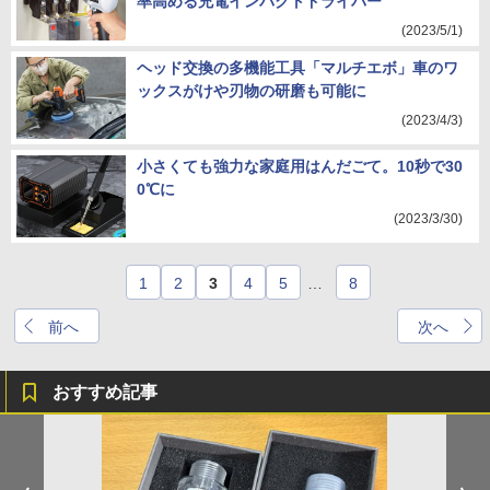
率高める充電インパクトドライバー
(2023/5/1)
ヘッド交換の多機能工具「マルチエボ」車のワ
ックスがけや刃物の研磨も可能に
(2023/4/3)
小さくても強力な家庭用はんだごて。10秒で30
0℃に
(2023/3/30)
1
2
3
4
5
…
8
前へ
次へ
おすすめ記事