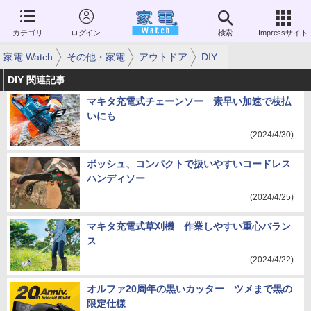
カテゴリ
ログイン
検索
Impressサイト
家電 Watch
その他・家電
アウトドア
DIY
DIY 関連記事
マキタ充電式チェーンソー 素早い加速で枝払
いにも
(2024/4/30)
ボッシュ、コンパクトで扱いやすいコードレス
ハンディソー
(2024/4/25)
マキタ充電式草刈機 作業しやすい重心バラン
ス
(2024/4/22)
オルファ20周年の黒いカッター ツメまで黒の
限定仕様