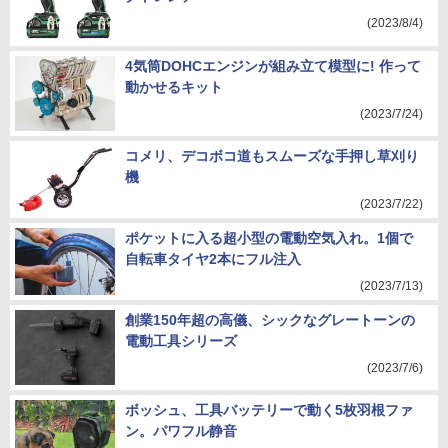
(2023/8/4)
4気筒DOHCエンジンが組み立て模型に! 作って
動かせるキット
(2023/7/24)
コメリ、デコボコ道もスムーズな手押し草刈り
機
(2023/7/22)
ポケットに入る超小型の電動空気入れ。1個で
自転車タイヤ2本にフル注入
(2023/7/13)
創業150年超の高儀、シックなグレートーンの
電動工具シリーズ
(2023/7/6)
ボッシュ、工具バッテリーで動く5枚羽根ファ
ン。パワフル静音