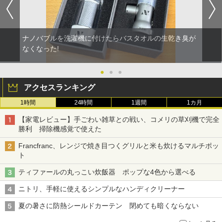
ナノバブルを洗濯機に付けたらバスタオルの生乾き臭が
なくなった!
●
●
●
アクセスランキング
1時間
24時間
1週間
1カ月
【家電レビュー】手ごわい雑草との戦い、コメリの草刈機で完全
勝利 掃除機感覚で使えた
Francfranc、レンジで焼き目つくグリルと米も炊けるマルチポッ
ト
ティファールの丸っこい炊飯器 ポップな4色から選べる
ニトリ、手軽に使えるシンプルなハンディクリーナー
夏の暑さに防熱シールドカーテン 閉めても暗くならない