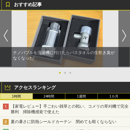
おすすめ記事
ナノバブルを洗濯機に付けたらバスタオルの生乾き臭が
なくなった!
●
●
●
アクセスランキング
1時間
24時間
1週間
1カ月
【家電レビュー】手ごわい雑草との戦い、コメリの草刈機で完全
勝利 掃除機感覚で使えた
夏の暑さに防熱シールドカーテン 閉めても暗くならない