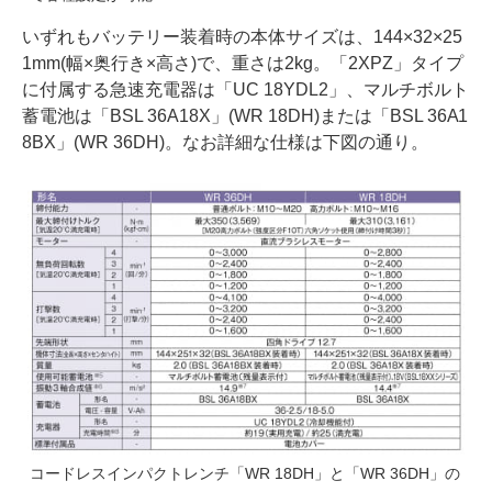
いずれもバッテリー装着時の本体サイズは、144×32×25
1mm(幅×奥行き×高さ)で、重さは2kg。「2XPZ」タイプ
に付属する急速充電器は「UC 18YDL2」、マルチボルト
蓄電池は「BSL 36A18X」(WR 18DH)または「BSL 36A1
8BX」(WR 36DH)。なお詳細な仕様は下図の通り。
コードレスインパクトレンチ「WR 18DH」と「WR 36DH」の