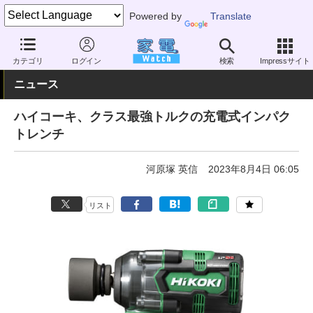
Powered by
Translate
家電 Watch
その他・家電
アウトドア
DIY
カテゴリ
ログイン
検索
Impressサイト
ニュース
ハイコーキ、クラス最強トルクの充電式インパク
トレンチ
河原塚 英信
2023年8月4日 06:05
リスト