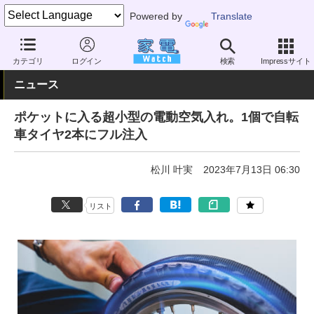
Powered by
Translate
家電 Watch
その他・家電
アウトドア
DIY
カテゴリ
ログイン
検索
Impressサイト
ニュース
ポケットに入る超小型の電動空気入れ。1個で自転
車タイヤ2本にフル注入
松川 叶実
2023年7月13日 06:30
リスト