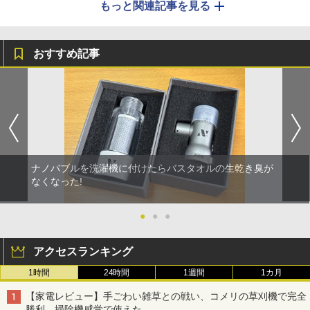
もっと関連記事を見る
おすすめ記事
ナノバブルを洗濯機に付けたらバスタオルの生乾き臭が
なくなった!
●
●
●
アクセスランキング
1時間
24時間
1週間
1カ月
【家電レビュー】手ごわい雑草との戦い、コメリの草刈機で完全
勝利 掃除機感覚で使えた