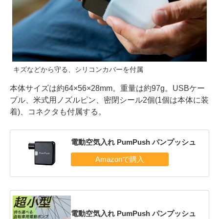
キズなどから守る、シリコンカバーを付属
本体サイズは約64×56×28mm。重量は約97g。USBケー
ブル、米式用ノズルピン、密閉シール2個(1個は本体に装
着)、コネクタも付属する。
電動空気入れ PumPush パンプッシュ
電動空気入れ PumPush パンプッシュ