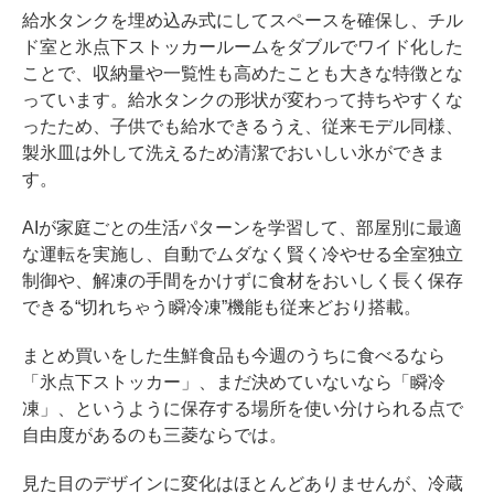
給水タンクを埋め込み式にしてスペースを確保し、チル
ド室と氷点下ストッカールームをダブルでワイド化した
ことで、収納量や一覧性も高めたことも大きな特徴とな
っています。給水タンクの形状が変わって持ちやすくな
ったため、子供でも給水できるうえ、従来モデル同様、
製氷皿は外して洗えるため清潔でおいしい氷ができま
す。
AIが家庭ごとの生活パターンを学習して、部屋別に最適
な運転を実施し、自動でムダなく賢く冷やせる全室独立
制御や、解凍の手間をかけずに食材をおいしく長く保存
できる“切れちゃう瞬冷凍”機能も従来どおり搭載。
まとめ買いをした生鮮食品も今週のうちに食べるなら
「氷点下ストッカー」、まだ決めていないなら「瞬冷
凍」、というように保存する場所を使い分けられる点で
自由度があるのも三菱ならでは。
見た目のデザインに変化はほとんどありませんが、冷蔵