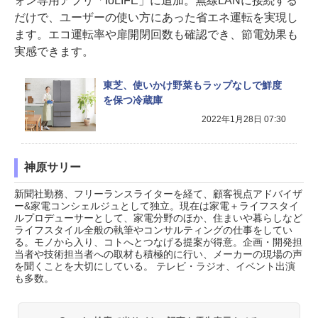
ォン専用アプリ「IoLIFE」に追加。無線LANに接続する
だけで、ユーザーの使い方にあった省エネ運転を実現し
ます。エコ運転率や扉開閉回数も確認でき、節電効果も
実感できます。
東芝、使いかけ野菜もラップなしで鮮度
を保つ冷蔵庫
2022年1月28日 07:30
神原サリー
新聞社勤務、フリーランスライターを経て、顧客視点アドバイザ
ー&家電コンシェルジュとして独立。現在は家電＋ライフスタイ
ルプロデューサーとして、家電分野のほか、住まいや暮らしなど
ライフスタイル全般の執筆やコンサルティングの仕事をしてい
る。モノから入り、コトへとつなげる提案が得意。企画・開発担
当者や技術担当者への取材も積極的に行い、メーカーの現場の声
を聞くことを大切にしている。 テレビ・ラジオ、イベント出演
も多数。