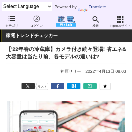
Powered by
Translate
家電 Watch
生活家電
カテゴリ
ログイン
検索
Impressサイト
家電トレンドチェッカー
【'22年春の冷蔵庫】カメラ付き続々登場! 省エネ&
大容量は当たり前、各モデルの違いは?
神原サリー
2022年4月13日 08:03
リスト