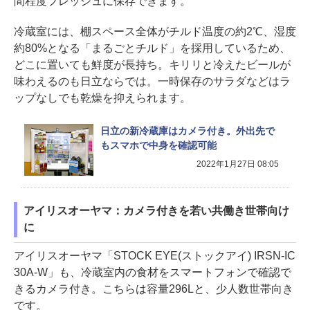
間程度フレッシュに保存できます。
冷蔵室には、棚スペース全体がチルド温度の約2℃、湿度
約80%となる「まるごとチルド」を採用しているため、
どこに置いても鮮度が長持ち。キリリと冷えたビールが
味わえるのも日立ならでは。一時保存のサラダなどはラ
ップなしでも乾燥を抑えられます。
日立の新冷蔵庫はカメラ付き。外出先で
もスマホで中身を確認可能
2022年1月27日 08:05
アイリスオーヤマ：カメラ付きを若い共働き世帯向け
に
アイリスオーヤマ「STOCK EYE(ストックアイ) IRSN-IC
30A-W」も、冷蔵室内の食材をスマートフォンで確認で
きるカメラ付き。こちらは容量296Lと、少人数世帯向き
です。