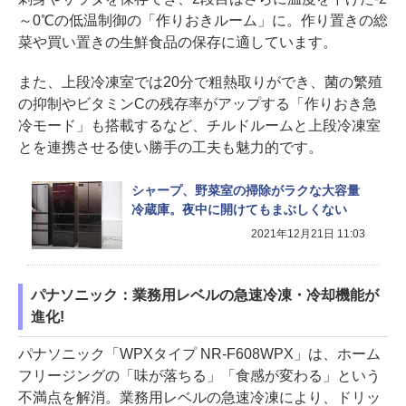
～0℃の低温制御の「作りおきルーム」に。作り置きの総
菜や買い置きの生鮮食品の保存に適しています。
また、上段冷凍室では20分で粗熱取りができ、菌の繁殖
の抑制やビタミンCの残存率がアップする「作りおき急
冷モード」も搭載するなど、チルドルームと上段冷凍室
とを連携させる使い勝手の工夫も魅力的です。
シャープ、野菜室の掃除がラクな大容量
冷蔵庫。夜中に開けてもまぶしくない
2021年12月21日 11:03
パナソニック：業務用レベルの急速冷凍・冷却機能が
進化!
パナソニック「WPXタイプ NR-F608WPX」は、ホーム
フリージングの「味が落ちる」「食感が変わる」という
不満点を解消。業務用レベルの急速冷凍により、ドリッ