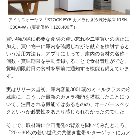
アイリスオーヤマ「STOCK EYE カメラ付き冷凍冷蔵庫 IRSN-
IC30A-W」(実売価格：128,400円)
買い物の際に必要な食材の買い忘れや二重買いの防止に
加え、買い物中に庫内を確認しながら献立を検討すると
いう活用方法も。アプリによって、庫内の食材の名称・
個数・賞味期限を手動登録することで食材管理ができ、
賞味期限前日の食材を事前に通知する機能も備えていま
す。
実はリリース当初、庫内容量300L弱のミドルクラスの冷
蔵庫に、こうした最新のカメラ機能を搭載したことにつ
いて、注目される機能ではあるものの、オーバースペッ
クというか必要性をあまり感じられなかったのでした。
そこで、取材時に企画開発の背景を聞いてみたところ、
「20～30代の若い世代の共働き世帯をターゲットにカメ