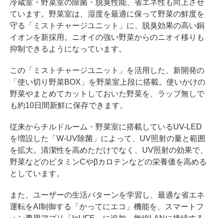
冷蔵室・野菜室の除菌・脱臭性能、省エネ性も向上させ
ています。野菜室は、湿度を最適に保って野菜の鮮度を
守る「ミストチャージユニット」に、脱臭効果の高い銅
イオンを新採用。ニオイの強い野菜からのニオイ移りも
抑制できるようになっています。
この「ミストチャージユニット」を活用した、新開発の
「使い切り野菜BOX」を野菜室上段に搭載。使いかけの
野菜やまとめてカットしておいた野菜を、ラップ無しで
も約10日間新鮮に保存できます。
従来からチルドルーム・野菜室に搭載しているUV-LED
を増設した「W-UV除菌」によって、UV照射の量と範囲
を拡大。清潔性を高めただけでなく、UV照射の効果で、
野菜などのビタミンCやβカロテンなどの栄養価を高める
としています。
また、ユーザーの生活パターンを学習し、最適な省エネ
運転をAI制御する「かってにエコ」機能を、スマートフ