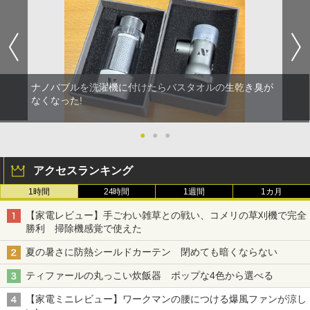
ナノバブルを洗濯機に付けたらバスタオルの生乾き臭が
なくなった!
●
●
●
アクセスランキング
1時間
24時間
1週間
1カ月
【家電レビュー】手ごわい雑草との戦い、コメリの草刈機で完全
勝利 掃除機感覚で使えた
夏の暑さに防熱シールドカーテン 閉めても暗くならない
ティファールの丸っこい炊飯器 ポップな4色から選べる
【家電ミニレビュー】ワークマンの腰につける爆風ファンが涼し