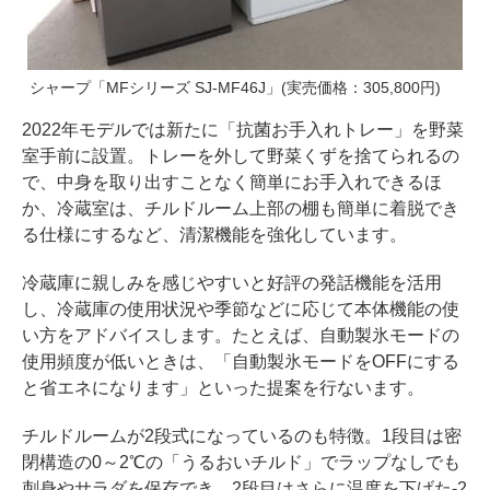
シャープ「MFシリーズ SJ-MF46J」(実売価格：305,800円)
2022年モデルでは新たに「抗菌お手入れトレー」を野菜
室手前に設置。トレーを外して野菜くずを捨てられるの
で、中身を取り出すことなく簡単にお手入れできるほ
か、冷蔵室は、チルドルーム上部の棚も簡単に着脱でき
る仕様にするなど、清潔機能を強化しています。
冷蔵庫に親しみを感じやすいと好評の発話機能を活用
し、冷蔵庫の使用状況や季節などに応じて本体機能の使
い方をアドバイスします。たとえば、自動製氷モードの
使用頻度が低いときは、「自動製氷モードをOFFにする
と省エネになります」といった提案を行ないます。
チルドルームが2段式になっているのも特徴。1段目は密
閉構造の0～2℃の「うるおいチルド」でラップなしでも
刺身やサラダを保存でき、2段目はさらに温度を下げた-2