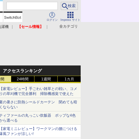
ログイン
Impress サイト
全カテゴリ
洗濯機
【セール情報】
照明器具
美容家電
アクセスランキング
時間
24時間
1週間
1カ月
【家電レビュー】手ごわい雑草との戦い、コメ
リの草刈機で完全勝利 掃除機感覚で使えた
夏の暑さに防熱シールドカーテン 閉めても暗
くならない
ティファールの丸っこい炊飯器 ポップな4色
から選べる
【家電ミニレビュー】ワークマンの腰につける
爆風ファンが涼しい!