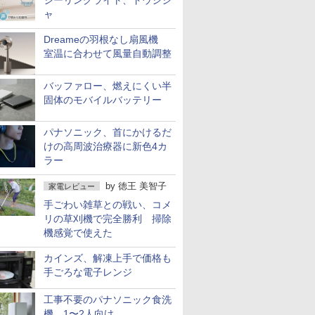
シーリングライト、ドウシシ
ャ
Dreameの羽根なし扇風機
室温に合わせて風量自動調整
バッファロー、燃えにくい半
固体のモバイルバッテリー
パナソニック、首にかけるだ
けの高周波治療器に新色4カ
ラー
by
徳王 美智子
家電レビュー
手ごわい雑草との戦い、コメ
リの草刈機で完全勝利 掃除
機感覚で使えた
カインズ、解凍上手で価格も
手ごろな電子レンジ
工事不要のパナソニック食洗
機 1〜2人向け