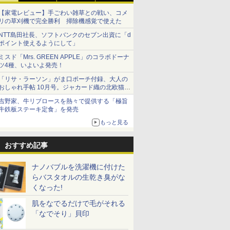
【家電レビュー】手ごわい雑草との戦い、コメ
リの草刈機で完全勝利 掃除機感覚で使えた
NTT島田社長、ソフトバンクのセブン出資に「d
ポイント使えるようにして」
ミスド「Mrs. GREEN APPLE」のコラボドーナ
ツ4種、いよいよ発売！
「リサ・ラーソン」がま口ポーチ付録、大人の
おしゃれ手帖 10月号。ジャカード織の北欧猫デ
ザイン
吉野家、牛リブロースを熱々で提供する「極旨
牛鉄板ステーキ定食」を発売
もっと見る
おすすめ記事
ナノバブルを洗濯機に付けた
らバスタオルの生乾き臭がな
くなった!
肌をなでるだけで毛がそれる
「なでそり」貝印