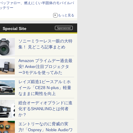
バッファロー、燃えにくい半固体のモバイルバ
ッテリー
もっと見る
Special Site
ソニーミラーレス一眼の大特
集！ 見どころ記事まとめ
Amazon プライムデー過去最
安! Anker注目プロジェクタ
ー3モデルを使ってみた
レイズ鍛造1ピースアルミホ
イール「CE28 N-plus」軽量
なままに剛性を向上
総合オーディオブランドに進
化するSHANLINGとは何者
か？
エントリーなのに脅威の実
力!「Osprey」Noble Audioワ