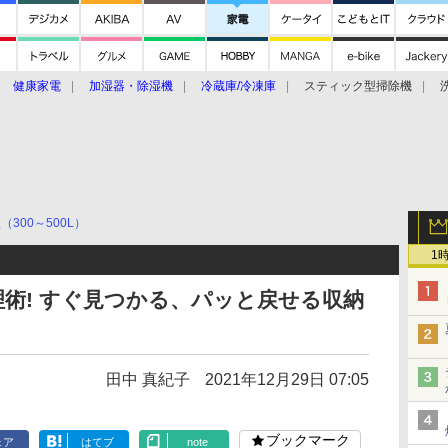
健康家電
加湿器・除湿機
冷蔵庫/冷凍庫
スティック型掃除機
扇風機
オーブン・電子レンジ
スマートハウス
掃除機
家事家電
ke大賞2019】
CES 2020
（300～500L）
1
術! すぐ見つかる、パッと戻せる収納
田中 真紀子
2021年12月29日 07:05
ブックマーク
ェア
はてブ
note