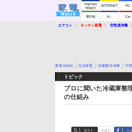
エアコン
キッチン家電
空気清浄機
炊飯器
ロボット掃除機
暖房器具
業界動向
【家電大賞2019】
【e-bi
家電 Watch
生活家電
冷蔵庫/冷凍庫
中型
トピック
プロに聞いた冷蔵庫整理
の仕組み
ポスト
リスト
シ