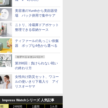
美容液のYunthから美顔器登
場 パック併用で集中ケア
ニトリ、冷蔵庫ドアポケット
整理できる収納ケース
ティファールの丸っこい炊飯
器 ポップな4色から選べる
カデーニャカンパニー
第398回：負けられない戦い
の終わり方
女性向け防災セット、ワコー
ルの使いきり下着入り アイ
リスオーヤマ
Impress Watchシリーズ 人気記事
時間
24時間
1週間
1カ月