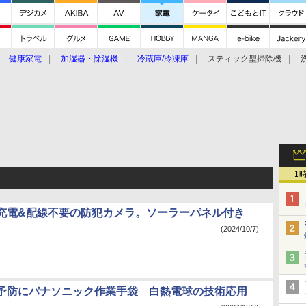
健康家電
加湿器・除湿機
冷蔵庫/冷凍庫
スティック型掃除機
扇風機
オーブン・電子レンジ
スマートハウス
掃除機
家事家電
ke大賞2019】
CES 2020
1
充電&配線不要の防犯カメラ。ソーラーパネル付き
(2024/10/7)
予防にパナソニック作業手袋 白熱電球の技術応用