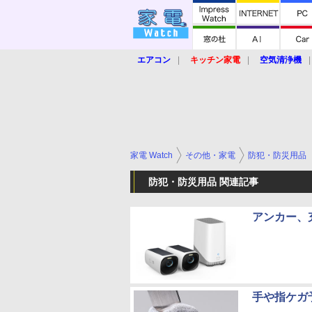
エアコン
キッチン家電
空気清浄機
炊飯器
ロボット掃除機
暖房器具
業界動向
【家電大賞2019】
【e-bi
家電 Watch
その他・家電
防犯・防災用品
防犯・防災用品 関連記事
アンカー、
手や指ケガ