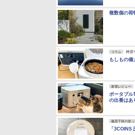
複数個の荷
神原サ
コラム
もしもの備
家電レビュー
ポータブル
の出番はあ
藤原千秋の使っ
「3COIN