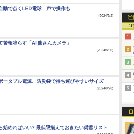
自動で点くLED電球 声で操作も
(2024/9/2)
1
て警報鳴らす「AI 熊さんカメラ」
(2024/8/30)
ポータブル電源、防災袋で持ち運びやすいサイズ
(2024/8/28)
ら始めればいい? 最低限揃えておきたい備蓄リスト