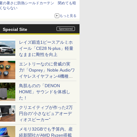
夏の暑さに防熱シールドカーテン 閉めても暗
くならない
もっと見る
Special Site
レイズ鍛造1ピースアルミホ
イール「CE28 N-plus」軽量
なままに剛性を向上
エントリーなのに脅威の実
力!「Osprey」Noble Audioワ
イヤレスイヤフォン4機種を
一気に聴く
鳥肌ものの「DENON
HOME」サウンドを体感し
た！
クリエイティブが作った2万
円台の“小さなピュアオーデ
ィオスピーカー”
メモリ32GBでも予算内。産
経新聞社がAMD Ryzen搭載