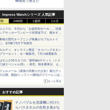
機感覚で使えた
Impress Watchシリーズ 人気記事
時間
24時間
1週間
1カ月
ユニクロ、今日から「お盆特別セール」。涼感
シアサッカーワンピース待望値下げ、撥水ギア
ショーツは1990円に
東映の歴代オープニング映像がカプセルトイ
に。全5種で8月下旬発売
カルディ、オンライン限定「ネコバッグ＆タン
ブラーセット」を一般販売。7月の抽選販売の
当選無効分
はやぶさ50％オフの「新幹線eチケット（トク
だ値スペシャル28）」発売。秋冬乗車分、えき
ねっと限定
フェルメール《真珠の耳飾りの少女》展のグッ
ズ公開。図録/ミッフィー/葬送のフリーレンほ
か、注目ブランドコラボが実現
もっと見る
おすすめ記事
ナノバブルを洗濯機に付けた
らバスタオルの生乾き臭がな