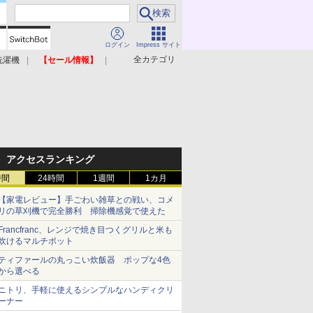
ログイン
Impress サイト
全カテゴリ
洗濯機
【セール情報】
照明器具
美容家電
アクセスランキング
時間
24時間
1週間
1カ月
【家電レビュー】手ごわい雑草との戦い、コメ
リの草刈機で完全勝利 掃除機感覚で使えた
Francfranc、レンジで焼き目つくグリルと米も
炊けるマルチポット
ティファールの丸っこい炊飯器 ポップな4色
から選べる
ニトリ、手軽に使えるシンプルなハンディクリ
ーナー