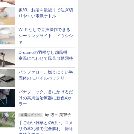
象印、お湯を最後まで注ぎ切
りやすい電気ケトル
Wi-Fiなしで音声操作できる
シーリングライト、ドウシシ
ャ
Dreameの羽根なし扇風機
室温に合わせて風量自動調整
バッファロー、燃えにくい半
固体のモバイルバッテリー
パナソニック、首にかけるだ
けの高周波治療器に新色4カ
ラー
by
徳王 美智子
家電レビュー
手ごわい雑草との戦い、コメ
リの草刈機で完全勝利 掃除