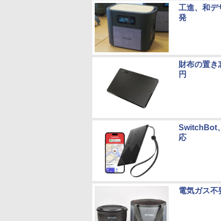
工進、和デ
発
財布の置き忘
円
Switch
応
電気ガス不