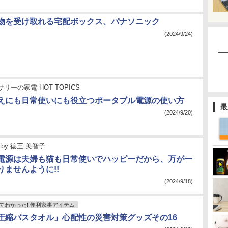
物を受け取れる宅配ボックス、パナソニック
(2024/9/24)
リーの家電 HOT TOPICS
えにも日常使いにも役立つポータブル電源の使い方
最
(2024/9/20)
by
徳王 美智子
電源は夫婦も猫も日常使いでハッピーだから、万が一
りませんように!!
(2024/9/18)
てわかった! 便利家事アイテム
S 圧縮バスタオル」心配性の災害対策グッズその16