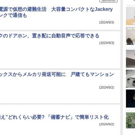
電源で仮想の避難生活 大容量コンパクトなJackery
ンクで通信も
(2024/9/3)
クのドアホン、置き配に自動音声で応答できる
(2024/9/3)
ックスからメルカリ発送可能に 戸建てもマンション
(2024/9/2)
備え”どれくらい必要? 「備蓄ナビ」で簡単リスト化
(2024/9/2)