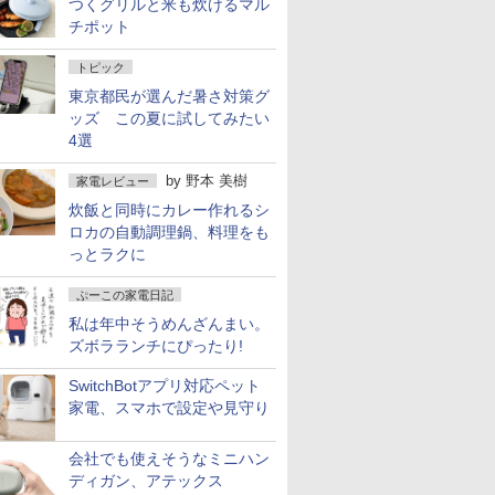
つくグリルと米も炊けるマル
チポット
トピック
東京都民が選んだ暑さ対策グ
ッズ この夏に試してみたい
4選
by
野本 美樹
家電レビュー
炊飯と同時にカレー作れるシ
ロカの自動調理鍋、料理をも
っとラクに
ぷーこの家電日記
私は年中そうめんざんまい。
ズボラランチにぴったり!
SwitchBotアプリ対応ペット
家電、スマホで設定や見守り
会社でも使えそうなミニハン
ディガン、アテックス