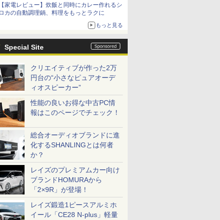
【家電レビュー】炊飯と同時にカレー作れるシ
ロカの自動調理鍋、料理をもっとラクに
もっと見る
Special Site
クリエイティブが作った2万
円台の“小さなピュアオーデ
ィオスピーカー”
性能の良いお得な中古PC情
報はこのページでチェック！
総合オーディオブランドに進
化するSHANLINGとは何者
か？
レイズのプレミアムカー向け
ブランドHOMURAから
「2×9R」が登場！
レイズ鍛造1ピースアルミホ
イール「CE28 N-plus」軽量