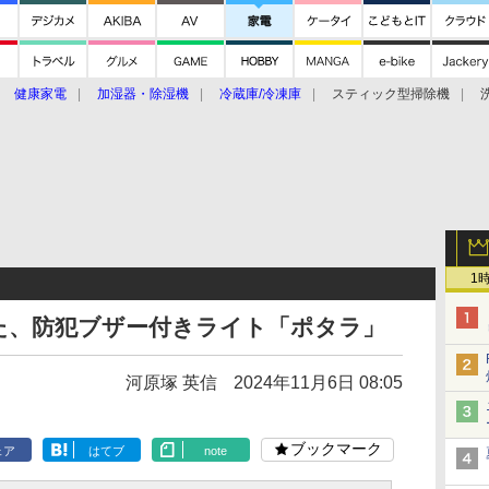
健康家電
加湿器・除湿機
冷蔵庫/冷凍庫
スティック型掃除機
扇風機
オーブン・電子レンジ
スマートハウス
掃除機
家事家電
ke大賞2019】
CES 2020
1
た、防犯ブザー付きライト「ポタラ」
河原塚 英信
2024年11月6日 08:05
ブックマーク
ェア
はてブ
note