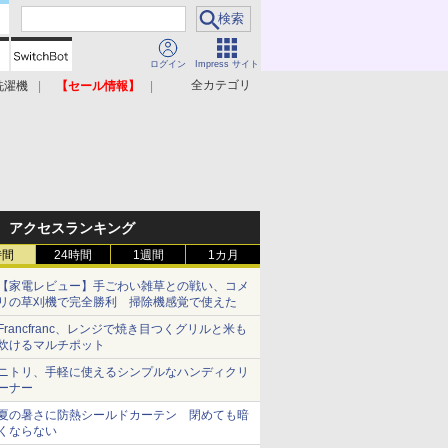
ログイン
Impress サイト
全カテゴリ
洗濯機
【セール情報】
照明器具
美容家電
アクセスランキング
時間
24時間
1週間
1カ月
【家電レビュー】手ごわい雑草との戦い、コメ
リの草刈機で完全勝利 掃除機感覚で使えた
Francfranc、レンジで焼き目つくグリルと米も
炊けるマルチポット
ニトリ、手軽に使えるシンプルなハンディクリ
ーナー
夏の暑さに防熱シールドカーテン 閉めても暗
くならない