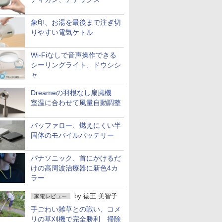
象印、お湯を最後まで注ぎ切
りやすい電気ケトル
Wi-Fiなしで音声操作できる
シーリングライト、ドウシシ
ャ
Dreameの羽根なし扇風機
室温に合わせて風量自動調整
バッファロー、燃えにくい半
固体のモバイルバッテリー
パナソニック、首にかけるだ
けの高周波治療器に新色4カ
ラー
by
徳王 美智子
家電レビュー
手ごわい雑草との戦い、コメ
リの草刈機で完全勝利 掃除