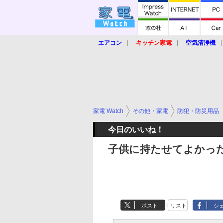
エアコン
キッチン家電
空気清浄機
炊飯器
ロボット掃除機
暖房器具
業界動向
【家電大賞2019】
【e-bi
家電 Watch
その他・家電
防犯・防災用品
今日のいいね！
子供に持たせてよかっ
ポスト
リスト
シ