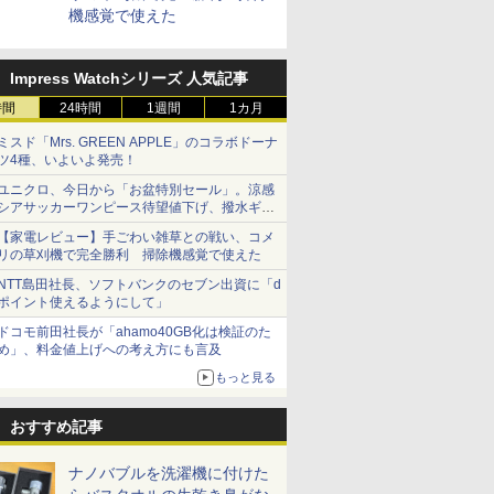
機感覚で使えた
Impress Watchシリーズ 人気記事
時間
24時間
1週間
1カ月
ミスド「Mrs. GREEN APPLE」のコラボドーナ
ツ4種、いよいよ発売！
ユニクロ、今日から「お盆特別セール」。涼感
シアサッカーワンピース待望値下げ、撥水ギア
ショーツは1990円に
【家電レビュー】手ごわい雑草との戦い、コメ
リの草刈機で完全勝利 掃除機感覚で使えた
NTT島田社長、ソフトバンクのセブン出資に「d
ポイント使えるようにして」
ドコモ前田社長が「ahamo40GB化は検証のた
め」、料金値上げへの考え方にも言及
もっと見る
おすすめ記事
ナノバブルを洗濯機に付けた