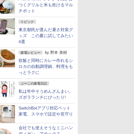
つくグリルと米も炊けるマル
チポット
トピック
東京都民が選んだ暑さ対策グ
ッズ この夏に試してみたい
4選
by
野本 美樹
家電レビュー
炊飯と同時にカレー作れるシ
ロカの自動調理鍋、料理をも
っとラクに
ぷーこの家電日記
私は年中そうめんざんまい。
ズボラランチにぴったり!
SwitchBotアプリ対応ペット
家電、スマホで設定や見守り
会社でも使えそうなミニハン
ディガン、アテックス