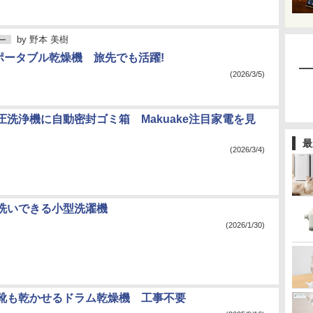
by
野本 美樹
ー
のポータブル乾燥機 旅先でも活躍!
(2026/3/5)
圧洗浄機に自動密封ゴミ箱 Makuake注目家電を見
最
(2026/3/4)
洗いできる小型洗濯機
(2026/1/30)
靴も乾かせるドラム乾燥機 工事不要