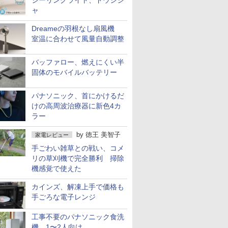
シーリングライト、ドウシシ
ャ
Dreameの羽根なし扇風機
室温に合わせて風量自動調整
バッファロー、燃えにくい半
固体のモバイルバッテリー
パナソニック、首にかけるだ
けの高周波治療器に新色4カ
ラー
by
徳王 美智子
家電レビュー
手ごわい雑草との戦い、コメ
リの草刈機で完全勝利 掃除
機感覚で使えた
カインズ、解凍上手で価格も
手ごろな電子レンジ
工事不要のパナソニック食洗
機 1〜2人向け