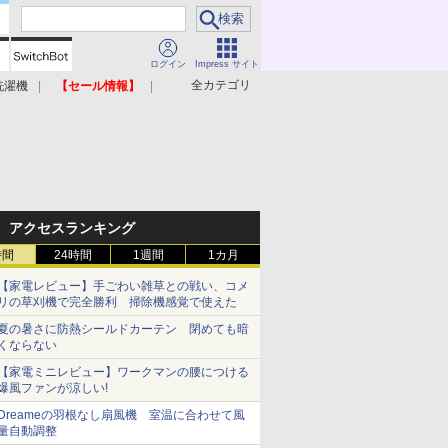
ログイン
Impress サイト
全カテゴリ
洗濯機
【セール情報】
照明器具
美容家電
アクセスランキング
時間
24時間
1週間
1カ月
【家電レビュー】手ごわい雑草との戦い、コメ
リの草刈機で完全勝利 掃除機感覚で使えた
夏の暑さに防熱シールドカーテン 閉めても暗
くならない
【家電ミニレビュー】ワークマンの腰につける
爆風ファンが涼しい!
Dreameの羽根なし扇風機 室温に合わせて風
量自動調整