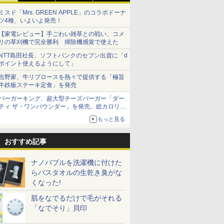
ミスド「Mrs. GREEN APPLE」のコラボドーナ
ツ4種、いよいよ発売！
【家電レビュー】手ごわい雑草との戦い、コメ
リの草刈機で完全勝利 掃除機感覚で使えた
NTT島田社長、ソフトバンクのセブン出資に「d
ポイント使えるようにして」
吉野家、牛リブロースを熱々で提供する「極旨
牛鉄板ステーキ定食」を発売
バーガーキング、超大型チーズバーガー「ダー
ティ ザ・ワンパウンダー」を発売。総カロリー
約1656kcal、総重量約527g！
もっと見る
おすすめ記事
ナノバブルを洗濯機に付けた
らバスタオルの生乾き臭がな
くなった!
肌をなでるだけで毛がそれる
「なでそり」貝印