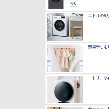
ニトリの5
部屋干しを
ニトリ、小