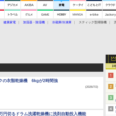
健康家電
加湿器・除湿機
冷蔵庫/冷凍庫
スティック型掃除機
扇風機
オーブン・電子レンジ
スマートハウス
掃除機
家事家電
ke大賞2019】
CES 2020
1
クの衣類乾燥機 6kgが2時間強
(2026/7/2)
0万円切るドラム洗濯乾燥機に洗剤自動投入機能