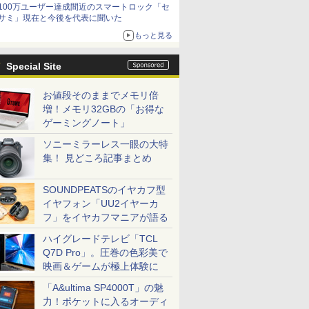
100万ユーザー達成間近のスマートロック「セ
サミ」現在と今後を代表に聞いた
もっと見る
Special Site
お値段そのままでメモリ倍
増！メモリ32GBの「お得な
ゲーミングノート」
ソニーミラーレス一眼の大特
集！ 見どころ記事まとめ
SOUNDPEATSのイヤカフ型
イヤフォン「UU2イヤーカ
フ」をイヤカフマニアが語る
ハイグレードテレビ「TCL
Q7D Pro」。圧巻の色彩美で
映画＆ゲームが極上体験に
「A&ultima SP4000T」の魅
力！ポケットに入るオーディ