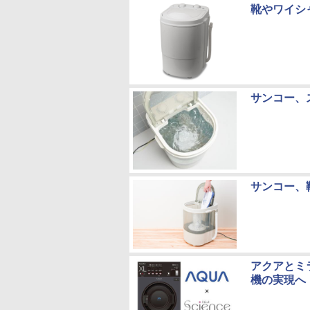
靴やワイシ
サンコー、
サンコー、
アクアとミ
機の実現へ