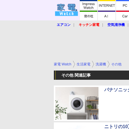
エアコン
キッチン家電
空気清浄機
炊飯器
ロボット掃除機
暖房器具
業界動向
【家電大賞2019】
【e-bi
家電 Watch
生活家電
洗濯機
その他
その他 関連記事
パナソニッ
ニトリの1