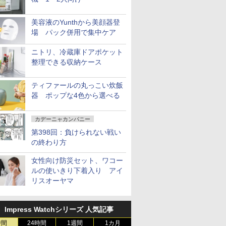
美容液のYunthから美顔器登
場 パック併用で集中ケア
ニトリ、冷蔵庫ドアポケット
整理できる収納ケース
ティファールの丸っこい炊飯
器 ポップな4色から選べる
カデーニャカンパニー
第398回：負けられない戦い
の終わり方
女性向け防災セット、ワコー
ルの使いきり下着入り アイ
リスオーヤマ
Impress Watchシリーズ 人気記事
時間
24時間
1週間
1カ月