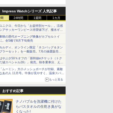
Impress Watchシリーズ 人気記事
時間
24時間
1週間
1カ月
ユニクロ、今日から「お盆特別セール」。涼感
シアサッカーワンピース待望値下げ、撥水ギア
ショーツは1990円に
東映の歴代オープニング映像がカプセルトイ
に。全5種で8月下旬発売
カルディ、オンライン限定「ネコバッグ＆タン
ブラーセット」を一般販売。7月の抽選販売の
当選無効分
はやぶさ50％オフの「新幹線eチケット（トク
だ値スペシャル28）」発売。秋冬乗車分、えき
ねっと限定
「ムーミン」大小メッシュポーチが付録、素敵
なあの人 11月号。中身が見やすく、温泉スパに
も使える
もっと見る
おすすめ記事
ナノバブルを洗濯機に付けた
らバスタオルの生乾き臭がな
くなった!