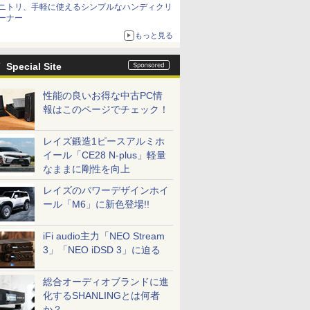
ニトリ、手軽に使えるシンプルなハンディクリ
ーナー
もっと見る
Special Site
性能の良いお得な中古PC情
報はこのページでチェック！
レイズ鍛造1ピースアルミホ
イール「CE28 N-plus」軽量
なままに剛性を向上
レイズのパワーデザインホイ
ール「M6」に新色登場!!
iFi audio主力「NEO Stream
3」「NEO iDSD 3」に迫る
総合オーディオブランドに進
化するSHANLINGとは何者
か？