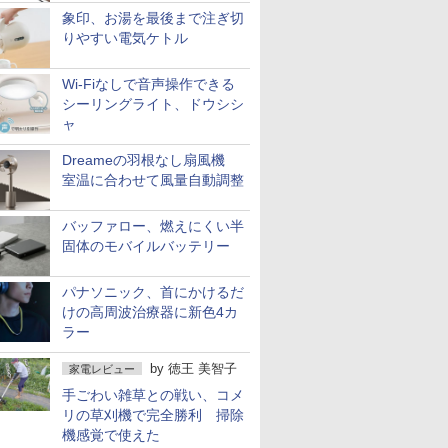
象印、お湯を最後まで注ぎ切
りやすい電気ケトル
Wi-Fiなしで音声操作できる
シーリングライト、ドウシシ
ャ
Dreameの羽根なし扇風機
室温に合わせて風量自動調整
バッファロー、燃えにくい半
固体のモバイルバッテリー
パナソニック、首にかけるだ
けの高周波治療器に新色4カ
ラー
by
徳王 美智子
家電レビュー
手ごわい雑草との戦い、コメ
リの草刈機で完全勝利 掃除
機感覚で使えた