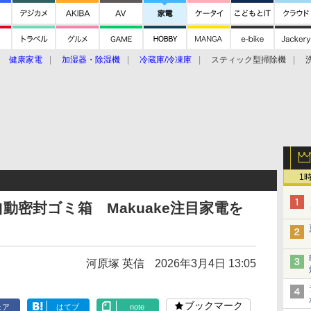
健康家電
加湿器・除湿機
冷蔵庫/冷凍庫
スティック型掃除機
扇風機
オーブン・電子レンジ
スマートハウス
掃除機
家事家電
ke大賞2019】
CES 2020
1
動密封ゴミ箱 Makuake注目家電を
河原塚 英信
2026年3月4日 13:05
ブックマーク
ェア
はてブ
note