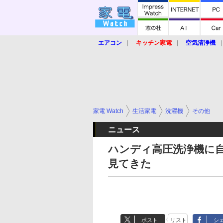
エアコン
キッチン家電
空気清浄機
炊飯器
ロボット掃除機
暖房器具
業界動向
【家電大賞2019】
【e-bi
家電 Watch
生活家電
洗濯機
その他
ニュース
ハンディ高圧洗浄機に自
見てきた
ポスト
リスト
シ