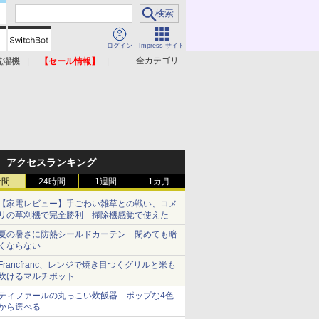
ログイン
Impress サイト
全カテゴリ
洗濯機
【セール情報】
照明器具
美容家電
アクセスランキング
時間
24時間
1週間
1カ月
【家電レビュー】手ごわい雑草との戦い、コメ
リの草刈機で完全勝利 掃除機感覚で使えた
夏の暑さに防熱シールドカーテン 閉めても暗
くならない
Francfranc、レンジで焼き目つくグリルと米も
炊けるマルチポット
ティファールの丸っこい炊飯器 ポップな4色
から選べる