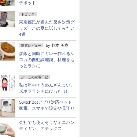
チポット
トピック
東京都民が選んだ暑さ対策グ
ッズ この夏に試してみたい
4選
by
野本 美樹
家電レビュー
炊飯と同時にカレー作れるシ
ロカの自動調理鍋、料理をも
っとラクに
ぷーこの家電日記
私は年中そうめんざんまい。
ズボラランチにぴったり!
SwitchBotアプリ対応ペット
家電、スマホで設定や見守り
会社でも使えそうなミニハン
ディガン、アテックス