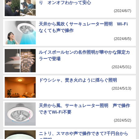
り オンオフわかって安心
(2024/6/7)
天井から風吹くサーキュレーター照明 Wi-Fi
なくても声で操作
(2024/6/5)
ルイスポールセンの名作照明が華やかな限定カ
ラーで登場
(2024/5/31)
ドウシシャ、焚き火のように揺らぐ照明
(2024/5/13)
天井から風、サーキュレーター照明 声で操作
できてWi-Fi不要
(2024/5/2)
ニトリ、スマホや声で操作できて7千円台から