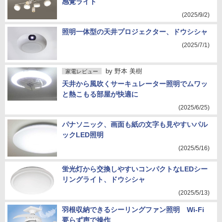
感覚ライト
(2025/9/2)
照明一体型の天井プロジェクター、ドウシシャ
(2025/7/1)
by
野本 美樹
家電レビュー
天井から風吹くサーキュレーター照明でムワッ
と熱こもる部屋が快適に
(2025/6/25)
パナソニック、画面も紙の文字も見やすいパル
ックLED照明
(2025/5/16)
蛍光灯から交換しやすいコンパクトなLEDシー
リングライト、ドウシシャ
(2025/5/13)
羽根収納できるシーリングファン照明 Wi-Fi
要らず声で操作