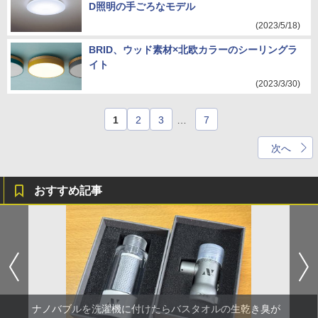
D照明の手ごろなモデル
(2023/5/18)
BRID、ウッド素材×北欧カラーのシーリングラ
イト
(2023/3/30)
1
2
3
…
7
次へ
おすすめ記事
ナノバブルを洗濯機に付けたらバスタオルの生乾き臭が