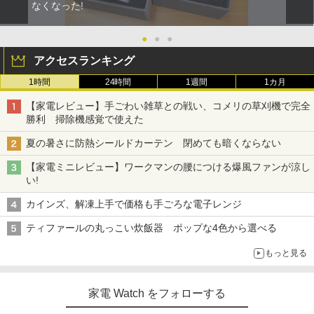
なくなった!
●
●
●
アクセスランキング
1時間
24時間
1週間
1カ月
【家電レビュー】手ごわい雑草との戦い、コメリの草刈機で完全
勝利 掃除機感覚で使えた
夏の暑さに防熱シールドカーテン 閉めても暗くならない
【家電ミニレビュー】ワークマンの腰につける爆風ファンが涼し
い!
カインズ、解凍上手で価格も手ごろな電子レンジ
ティファールの丸っこい炊飯器 ポップな4色から選べる
もっと見る
家電 Watch をフォローする