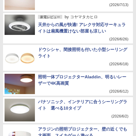
(2026/7/13)
by
コヤマタカヒロ
家電レビュー
天井からの風が快適! アレクサ対応サーキュラ
イトは扇風機置けない部屋も涼しい
(2026/6/26)
ドウシシャ、間接照明も付いた小型シーリング
ライト
(2026/6/18)
照明一体プロジェクターAladdin、明るいレー
ザーで4K高画質
(2026/6/12)
パナソニック、インテリアに合うシーリングラ
イト 選べる10タイプ
(2026/6/2)
アラジンの照明プロジェクター、壁の近くでも
大画面 スイカゲーム遊べる