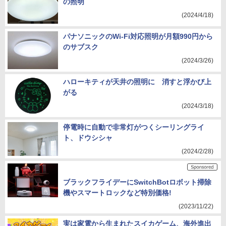
の照明
(2024/4/18)
パナソニックのWi-Fi対応照明が月額990円から
のサブスク
(2024/3/26)
ハローキティが天井の照明に 消すと浮かび上
がる
(2024/3/18)
停電時に自動で非常灯がつくシーリングライ
ト、ドウシシャ
(2024/2/28)
ブラックフライデーにSwitchBotロボット掃除
機やスマートロックなど特別価格!
(2023/11/22)
実は家電から生まれたスイカゲーム、海外進出