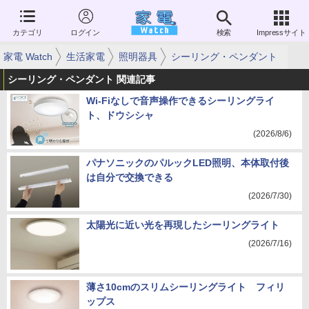
カテゴリ
ログイン
検索
Impressサイト
家電 Watch
生活家電
照明器具
シーリング・ペンダント
シーリング・ペンダント 関連記事
Wi-Fiなしで音声操作できるシーリングライ
ト、ドウシシャ
(2026/8/6)
パナソニックのパルックLED照明、本体取付後
は自分で交換できる
(2026/7/30)
太陽光に近い光を再現したシーリングライト
(2026/7/16)
薄さ10cmのスリムシーリングライト フィリ
ップス