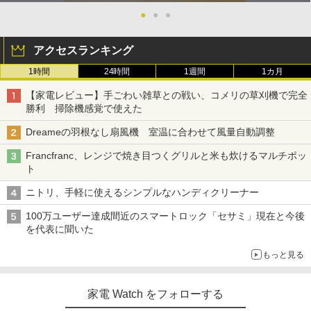
●
●
●
アクセスランキング
1時間
24時間
1週間
1カ月
【家電レビュー】手ごわい雑草との戦い、コメリの草刈機で完全
勝利 掃除機感覚で使えた
Dreameの羽根なし扇風機 室温に合わせて風量自動調整
Francfranc、レンジで焼き目つくグリルと米も炊けるマルチポッ
ト
ニトリ、手軽に使えるシンプルなハンディクリーナー
100万ユーザー達成間近のスマートロック「セサミ」現在と今後
を代表に聞いた
もっと見る
家電 Watch をフォローする