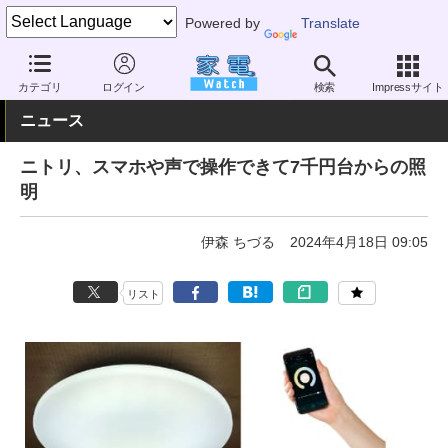
Powered by
Translate
家電 Watch
生活家電
照明器具
LED
カテゴリ
ログイン
検索
Impressサイト
ニュース
ニトリ、スマホや声で操作できて7千円台からの照
明
伊森 ちづる
2024年4月18日 09:05
リスト