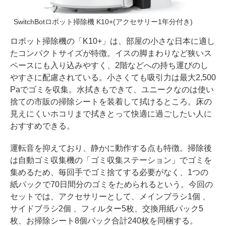
SwitchBotロボット掃除機 K10+(アクセサリー1年分付き)
ロボット掃除機の「K10+」は、部屋の小さな日本に適し
たコンパクトサイズが特徴。イスの脚まわりなど狭いス
ペースにも入り込みやすく、2階などへの持ち運びのし
やすさに配慮されている。小さくても吸引力は最大2,500
Paでゴミを収集。水拭きもできて、ユニークなのは使い
捨ての市販の掃除シートを装着して拭けるところ。床の
見えにくいホコリまで拭きとって快適に過ごしたい人に
おすすめできる。
運転音を抑えており、静かに動作する点も特徴。掃除後
は自動ゴミ収集機の「ゴミ収集ステーション」でゴミを
集めるため、毎回手でゴミ捨てする必要がなく、1つの
紙パックで70日間分のゴミをためられるという。今回の
セットでは、アクセサリーとして、メインブラシ1個 、
サイドブラシ2個 、フィルター5枚、交換用紙パック5
枚、お掃除シート8個パック合計240枚を同梱する。