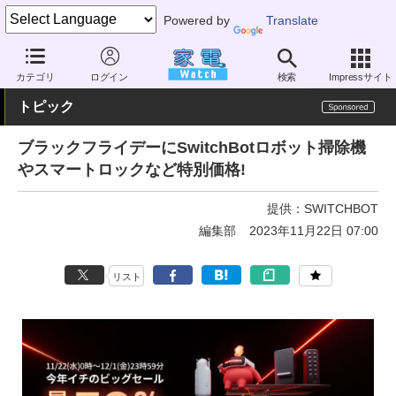
Powered by
Translate
家電 Watch
生活家電
掃除機
ロボット掃除機
カテゴリ
ログイン
検索
Impressサイト
トピック
ブラックフライデーにSwitchBotロボット掃除機
やスマートロックなど特別価格!
提供：
SWITCHBOT
編集部
2023年11月22日 07:00
リスト