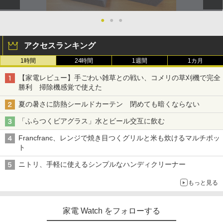
●
●
●
アクセスランキング
1時間
24時間
1週間
1カ月
【家電レビュー】手ごわい雑草との戦い、コメリの草刈機で完全
勝利 掃除機感覚で使えた
夏の暑さに防熱シールドカーテン 閉めても暗くならない
「ふらつくビアグラス」水とビール交互に飲む
Francfranc、レンジで焼き目つくグリルと米も炊けるマルチポッ
ト
ニトリ、手軽に使えるシンプルなハンディクリーナー
もっと見る
家電 Watch をフォローする