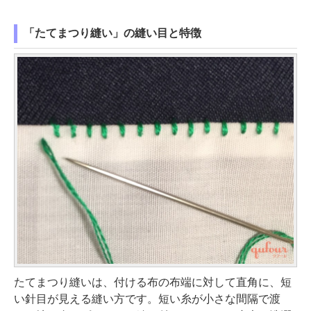
「たてまつり縫い」の縫い目と特徴
たてまつり縫いは、付ける布の布端に対して直角に、短
い針目が見える縫い方です。短い糸が小さな間隔で渡