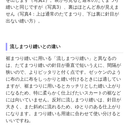
を出します（写真2）。表から見ると通常のたてまつり
縫いと同じですが（写真3）、裏はほとんど糸が見えま
せん（写真4：上は通常のたてまつり、下は裏に針目が
出ない縫い方）。
流しまつり縫いとの違い
裾まつり縫いに用いる「流しまつり縫い」と異なるの
は、たてまつり縫いの針目が垂直で短いうえに、間隔が
狭いので、よりピッタリと付く点です。ゼッケンのよう
に布の上に布をしっかりと縫い付けるときには適してい
ますが、裾まつりに用いるとカッチリとした縫い上がり
になるため、特に柔らかく仕上げたいスカートの裾など
には向いていません。反対に流しまつり縫いは、針目が
大きく、また斜めに流れるため、ゆとりのある仕上がり
になります。まつり縫いも用途に合わせて使い分けると
いいですね。