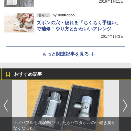
2016年1月11日
by
nontroppo
暮らし
ズボンの穴・破れを「ちくちく手縫い」
で補修！やり方とかわいいアレンジ
2017年1月3日
もっと関連記事を見る
おすすめ記事
ナノバブルを洗濯機に付けたらバスタオルの生乾き臭が
なくなった!