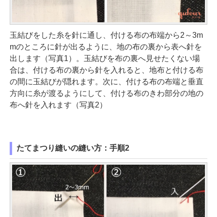
玉結びをした糸を針に通し、付ける布の布端から2～3m
mのところに針が出るように、地の布の裏から表へ針を
出します（写真1）。玉結びを布の裏へ見せたくない場
合は、付ける布の裏から針を入れると、地布と付ける布
の間に玉結びが隠れます。次に、付ける布の布端と垂直
方向に糸が渡るようにして、付ける布のきわ部分の地の
布へ針を入れます（写真2）
たてまつり縫いの縫い方：手順2