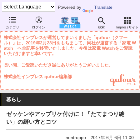
Powered by
Translate
家電 Watch
暮らし
住まい・雑貨
暮らしの知識・エコ
カテゴリ
ログイン
検索
Impressサイト
株式会社インプレスが運営してまいりました「qufour（クフー
ル）」は、2019年2月28日をもちまして、同社が運営する「家電 W
atch」へ全記事を移管いたしました。今後は家電 Watchをご愛読
いただけますと幸いです。
長い間、ご愛読いただき誠にありがとうございました。
株式会社インプレス qufour編集部
暮らし
ゼッケンやアップリケ付けに！「たてまつり縫
い」の縫い方とコツ
nontroppo
2017年 6月 6日 11:00