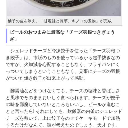
柚子の皮を添え、「甘塩鮭と長芋、キノコの煮物」が完成
ビールのおつまみに最高な「チーズ羽根つきぎょう
ざ」
シュレッドチーズと冷凍餃子を使った「チーズ羽根つ
き餃子」は、市販のものを使っているから超手抜きなの
ですが、火加減を心配することもなく、フライパンにく
っついてしまうということもなく、見事にチーズの羽根
がついた焼き餃子が出来上がって感動。
酢醤油などをつけなくても、チーズの塩味と香ばしさ
と風味でそのままおいしく食べられます。チーズが餃子
の味を邪魔していないところもいいし、ビールが進むこ
とと言ったら! それにしても、炊飯器の内釜のシュレッド
チーズを敷いて、上に餃子をのせてケーキモードで加熱
するだけだなんて、誰が考えたのでしょう。天才です。