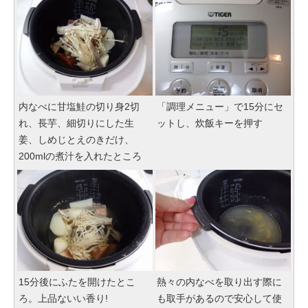
内なべに甘塩鮭の切り身2切
「調理メニュー」で15分にセ
れ、長芋、細切りにした生
ットし、炊飯キーを押す
姜、しめじとえのきだけ、
200mlの煮汁を入れたところ
15分後にふたを開けたとこ
熱々の内なべを取り出す際に
ろ。上品ないい香り!
も取手があるので安心して使