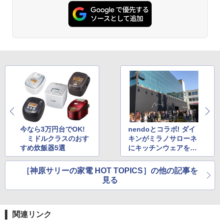
今なら3万円台でOK!
nendoとコラボ! ダイ
ミドルクラスのおす
キンがミラノサローネ
すめ炊飯器5選
にキッチンウェアを出
展した理由
［神原サリーの家電 HOT TOPICS］の他の記事を
見る
関連リンク