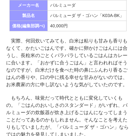
メーカー名
バルミューダ
製品名
バルミューダ ザ・ゴハン「K03A-BK」
価格(編集部調べ)
40,000円
実際、何回炊いてみても、白米は粘りも甘みも香りも
なくて、かたいごはんです。確かに卵かけごはんには合
うし、長粒米のごとくパラパラしているごはんはカレー
に合います。「おかずに合うごはん」と言われればそう
なのですが、白米だけを食べた時の鼻にふんわり香るご
はんの香りや、口の中に残る幸せな甘みがないのでは、
お米農家の方に申し訳ないような気がしていたのです。
もちろん、味覚だって時代とともに変化していくも
の。「ごはんのおいしさのスタンダード」がいずれ、バ
ルミューダの炊飯器が炊き上げるごはんになってしまう
ことだってあるのかもしれません。そんなことを考えた
りもしていましたが、「バルミューダ ザ・ゴハン」なら
ではの魅力を発見してしまいました。