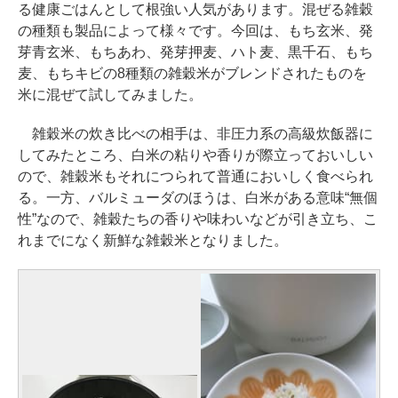
る健康ごはんとして根強い人気があります。混ぜる雑穀
の種類も製品によって様々です。今回は、もち玄米、発
芽青玄米、もちあわ、発芽押麦、ハト麦、黒千石、もち
麦、もちキビの8種類の雑穀米がブレンドされたものを
米に混ぜて試してみました。
雑穀米の炊き比べの相手は、非圧力系の高級炊飯器に
してみたところ、白米の粘りや香りが際立っておいしい
ので、雑穀米もそれにつられて普通においしく食べられ
る。一方、バルミューダのほうは、白米がある意味“無個
性”なので、雑穀たちの香りや味わいなどが引き立ち、こ
れまでになく新鮮な雑穀米となりました。