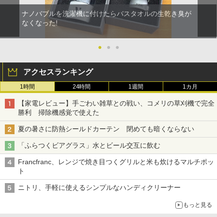
ナノバブルを洗濯機に付けたらバスタオルの生乾き臭が
なくなった!
●
●
●
アクセスランキング
1時間
24時間
1週間
1カ月
【家電レビュー】手ごわい雑草との戦い、コメリの草刈機で完全
勝利 掃除機感覚で使えた
夏の暑さに防熱シールドカーテン 閉めても暗くならない
「ふらつくビアグラス」水とビール交互に飲む
Francfranc、レンジで焼き目つくグリルと米も炊けるマルチポッ
ト
ニトリ、手軽に使えるシンプルなハンディクリーナー
もっと見る