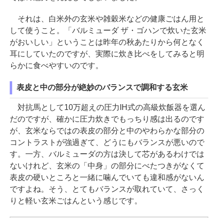
それは、白米外の玄米や雑穀米などの健康ごはん用と
して使うこと。「バルミューダ ザ・ゴハンで炊いた玄米
がおいしい」ということは昨年の秋あたりから何となく
耳にしていたのですが、実際に炊き比べをしてみると明
らかに食べやすいのです。
表皮と中の部分が絶妙のバランスで調和する玄米
対抗馬として10万超えの圧力IH式の高級炊飯器を選ん
だのですが、確かに圧力炊きでもっちり感は出るのです
が、玄米ならではの表皮の部分と中のやわらかな部分の
コントラストが強過ぎて、どうにもバランスが悪いので
す。一方、バルミューダの方は決して芯があるわけでは
ないけれど、玄米の「中身」の部分にべたつきがなくて
表皮の硬いところと一緒に噛んでいても違和感がないん
ですよね。そう、とてもバランスが取れていて、さっく
りと軽い玄米ごはんという感じです。