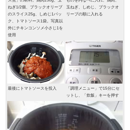
ス煮」の材料。鶏肉250g、玉
ものを内なべに入れ、鶏肉、
ねぎ1/2個、ブラックオリーブ
玉ねぎ、しめじ、ブラックオ
のスライス25g、しめじ1パッ
リーブの順に入れる
ク、トマトソース1袋。写真以
外にチキンコンソメ小さじ1を
使用
最後にトマトソースを投入
「調理メニュー」で15分にセ
ットし、「炊飯」キーを押す