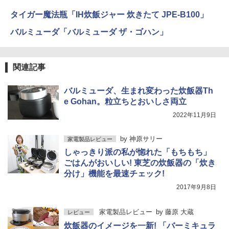
タイガー魔法瓶「IH炊飯ジャー 炊きたて JPE-B100」
バルミューダ「バルミューダ ザ・ゴハン」
関連記事
バルミューダ、生まれ変わった炊飯器Th
e Gohan。粒立ちとおいしさ両立
2022年11月9日
by
神原サリー
家電製品レビュー
しゃっきり派の私が惚れた「もちもち」
ごはんがおいしい! 東芝の炊飯器の「炊き
分け」機能を最速チェック!
2017年9月8日
家電製品レビュー
by
藤原 大蔵
レビュー
炊飯器のイメージを一新! 「バーミキュラ