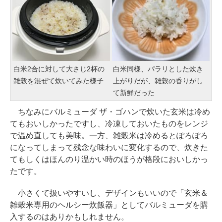
白米2合に対して大さじ2杯の
白米同様、パラリとした炊き
雑穀を混ぜて炊いてみた様子
上がりだが、雑穀の香りがし
て新鮮だった
ちなみにバルミューダ ザ・ゴハンで炊いた玄米は冷め
てもおいしかったですし、冷凍しておいたものをレンジ
で温め直しても美味。一方、雑穀米は冷めるとぽろぽろ
になってしまって残念な味わいに変化するので、炊きた
てもしくはほんのり温かい時のほうが格段においしかっ
たです。
小さくて扱いやすいし、デザインもいいので「玄米＆
雑穀米専用のヘルシー炊飯器」としてバルミューダを購
入するのはありかもしれません。