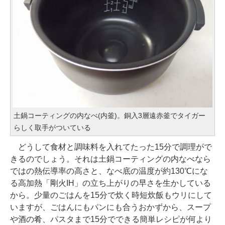
土鍋コーティングの内なべ(内釜)。銅入3層遠赤釜でタイガー
らしく取手がついている
どうして食材と調味料を入れてたった15分で調理がで
きるのでしょう。それは土鍋コーティングの内なべなら
ではの熱伝導率の高さと、なべ底の温度が約130℃にな
る高加熱「剛火IH」の立ち上がりの早さを生かしている
から。少量のごはんを15分で炊く時短炊飯もウリにして
いますが、ごはんにもパンにも合うおかずから、スープ
や酒の肴、パスタまで15分でできる簡単レシピが何より