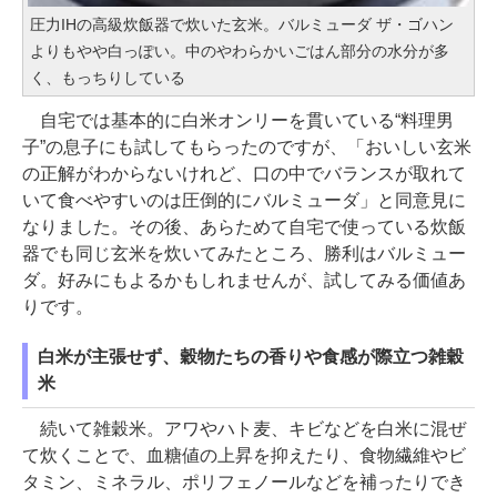
圧力IHの高級炊飯器で炊いた玄米。バルミューダ ザ・ゴハン
よりもやや白っぽい。中のやわらかいごはん部分の水分が多
く、もっちりしている
自宅では基本的に白米オンリーを貫いている“料理男
子”の息子にも試してもらったのですが、「おいしい玄米
の正解がわからないけれど、口の中でバランスが取れて
いて食べやすいのは圧倒的にバルミューダ」と同意見に
なりました。その後、あらためて自宅で使っている炊飯
器でも同じ玄米を炊いてみたところ、勝利はバルミュー
ダ。好みにもよるかもしれませんが、試してみる価値あ
りです。
白米が主張せず、穀物たちの香りや食感が際立つ雑穀
米
続いて雑穀米。アワやハト麦、キビなどを白米に混ぜ
て炊くことで、血糖値の上昇を抑えたり、食物繊維やビ
タミン、ミネラル、ポリフェノールなどを補ったりでき