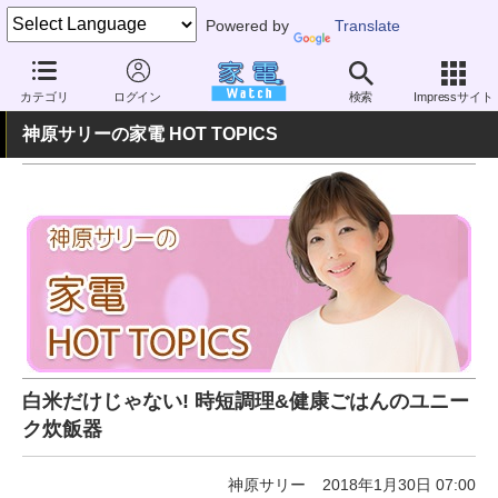
Powered by
Translate
家電 Watch
生活家電
炊飯器
大容量（5合以上）
カテゴリ
ログイン
検索
Impressサイト
神原サリーの家電 HOT TOPICS
白米だけじゃない! 時短調理&健康ごはんのユニー
ク炊飯器
神原サリー
2018年1月30日 07:00