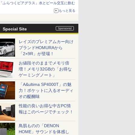
「ふらつくビアグラス」水とビール交互に飲む
もっと見る
Special Site
レイズのプレミアムカー向け
ブランドHOMURAから
「2×9R」が登場！
お値段そのままでメモリ倍
増！メモリ32GBの「お得な
ゲーミングノート」
「A&ultima SP4000T」の魅
力！ポケットに入るオーディ
オの醍醐味
性能の良いお得な中古PC情
報はこのページでチェック！
鳥肌ものの「DENON
HOME」サウンドを体感し