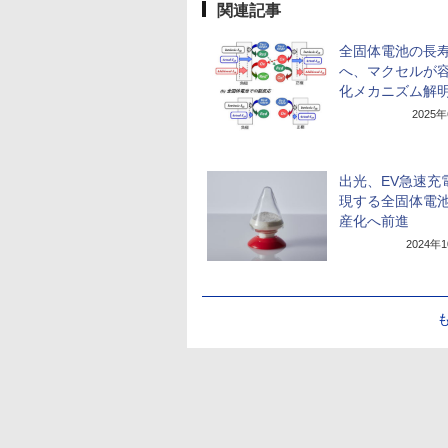
関連記事
全固体電池の長
へ、マクセルが
化メカニズム解
2025
出光、EV急速充
現する全固体電
産化へ前進
2024年