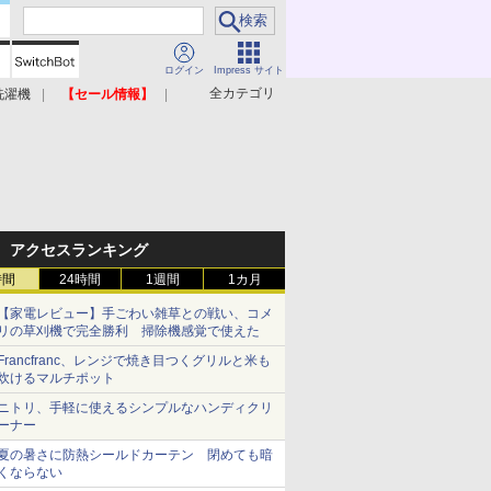
ログイン
Impress サイト
全カテゴリ
洗濯機
【セール情報】
照明器具
美容家電
アクセスランキング
時間
24時間
1週間
1カ月
【家電レビュー】手ごわい雑草との戦い、コメ
リの草刈機で完全勝利 掃除機感覚で使えた
Francfranc、レンジで焼き目つくグリルと米も
炊けるマルチポット
ニトリ、手軽に使えるシンプルなハンディクリ
ーナー
夏の暑さに防熱シールドカーテン 閉めても暗
くならない