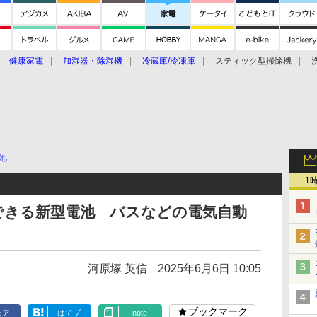
健康家電
加湿器・除湿機
冷蔵庫/冷凍庫
スティック型掃除機
扇風機
オーブン・電子レンジ
スマートハウス
掃除機
家事家電
ke大賞2019】
CES 2020
池
1
電できる新型電池 バスなどの電気自動
河原塚 英信
2025年6月6日 10:05
ブックマーク
ェア
はてブ
note