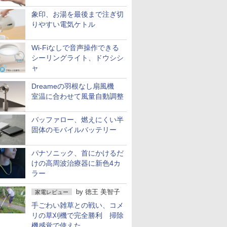
象印、お湯を最後まで注ぎ切
りやすい電気ケトル
Wi-Fiなしで音声操作できる
シーリングライト、ドウシシ
ャ
Dreameの羽根なし扇風機
室温に合わせて風量自動調整
バッファロー、燃えにくい半
固体のモバイルバッテリー
パナソニック、首にかけるだ
けの高周波治療器に新色4カ
ラー
by
徳王 美智子
家電レビュー
手ごわい雑草との戦い、コメ
リの草刈機で完全勝利 掃除
機感覚で使えた