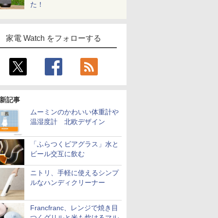
た！
家電 Watch をフォローする
新記事
ムーミンのかわいい体重計や
温湿度計 北欧デザイン
「ふらつくビアグラス」水と
ビール交互に飲む
ニトリ、手軽に使えるシンプ
ルなハンディクリーナー
Francfranc、レンジで焼き目
つくグリルと米も炊けるマル