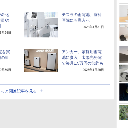
寿命化
テスラの蓄電池、歯科
容量劣
医院にも導入へ
明
2025年1月31日
年6月24日
電を実
アンカー、家庭用蓄電
池の量
池に参入 太陽光発電
で毎月1.5万円の節約も
10月30日
2025年1月29日
もっと関連記事を見る