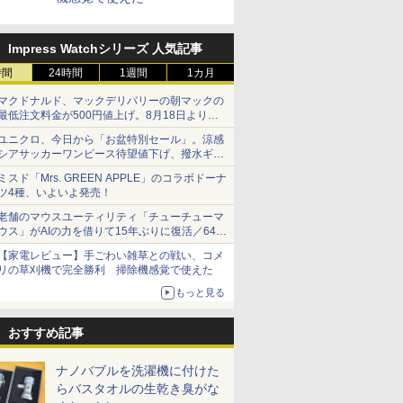
Impress Watchシリーズ 人気記事
時間
24時間
1週間
1カ月
マクドナルド、マックデリバリーの朝マックの
最低注文料金が500円値上げ。8月18日より
1,500円から受付
ユニクロ、今日から「お盆特別セール」。涼感
シアサッカーワンピース待望値下げ、撥水ギア
ショーツは1990円に
ミスド「Mrs. GREEN APPLE」のコラボドーナ
ツ4種、いよいよ発売！
老舗のマウスユーティリティ「チューチューマ
ウス」がAIの力を借りて15年ぶりに復活／64bit
化、Windows 10/11、「Chrome」も走り回
【家電レビュー】手ごわい雑草との戦い、コメ
る。復活記念で2026年末まで500円
リの草刈機で完全勝利 掃除機感覚で使えた
もっと見る
おすすめ記事
ナノバブルを洗濯機に付けた
らバスタオルの生乾き臭がな