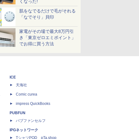
くなった!
肌をなでるだけで毛がそれる
「なでそり」貝印
家電がその場で最大8万円引
き「東京ゼロエミポイント」
でお得に買う方法
ICE
天海社
ス
Comic curea
impress QuickBooks
PUBFUN
パブファンセルフ
IPGネットワーク
TシャツPOD pTa.shop