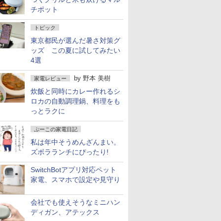
チポット
トピック
東京都民が選んだ暑さ対策グ
ッズ この夏に試してみたい
4選
by
野本 美樹
家電レビュー
炊飯と同時にカレー作れるシ
ロカの自動調理鍋、料理をも
っとラクに
ぷーこの家電日記
私は年中そうめんざんまい。
ズボラランチにぴったり!
SwitchBotアプリ対応ペット
家電、スマホで設定や見守り
会社でも使えそうなミニハン
ディガン、アテックス