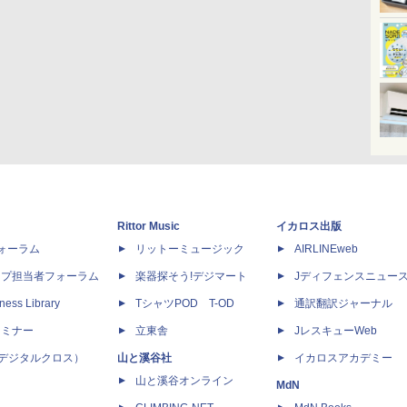
Rittor Music
イカロス出版
dフォーラム
リットーミュージック
AIRLINEweb
ップ担当者フォーラム
楽器探そう!デジマート
Jディフェンスニュー
ness Library
TシャツPOD T-OD
通訳翻訳ジャーナル
セミナー
立東舎
JレスキューWeb
 X（デジタルクロス）
山と溪谷社
イカロスアカデミー
山と溪谷オンライン
MdN