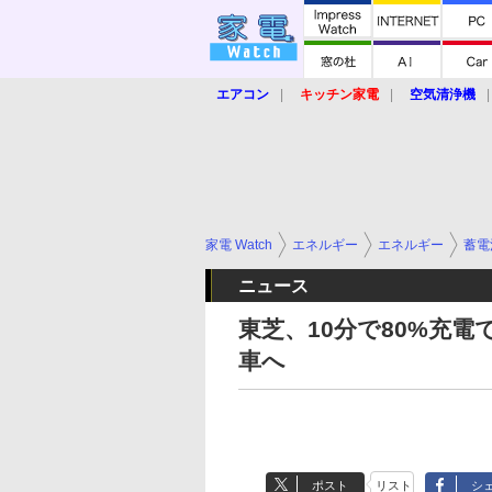
エアコン
キッチン家電
空気清浄機
炊飯器
ロボット掃除機
暖房器具
業界動向
【家電大賞2019】
【e-bi
家電 Watch
エネルギー
エネルギー
蓄電
ニュース
東芝、10分で80%充
車へ
ポスト
リスト
シ