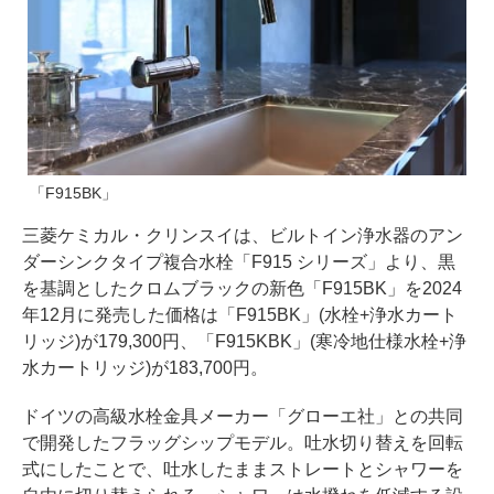
「F915BK」
三菱ケミカル・クリンスイは、ビルトイン浄水器のアン
ダーシンクタイプ複合水栓「F915 シリーズ」より、黒
を基調としたクロムブラックの新色「F915BK」を2024
年12月に発売した価格は「F915BK」(水栓+浄水カート
リッジ)が179,300円、「F915KBK」(寒冷地仕様水栓+浄
水カートリッジ)が183,700円。
ドイツの高級水栓金具メーカー「グローエ社」との共同
で開発したフラッグシップモデル。吐水切り替えを回転
式にしたことで、吐水したままストレートとシャワーを