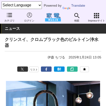
Powered by
Translate
家電 Watch
生活家電
キッチン家電
浄水・整水器
カテゴリ
ログイン
検索
Impressサイト
ニュース
クリンスイ、クロムブラック色のビルトイン浄水
器
伊森 ちづる
2025年1月24日 13:05
リスト