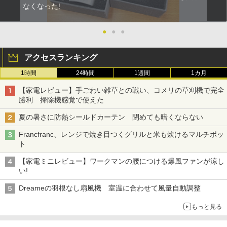
なくなった!
●
●
●
アクセスランキング
1時間
24時間
1週間
1カ月
【家電レビュー】手ごわい雑草との戦い、コメリの草刈機で完全
勝利 掃除機感覚で使えた
夏の暑さに防熱シールドカーテン 閉めても暗くならない
Francfranc、レンジで焼き目つくグリルと米も炊けるマルチポッ
ト
【家電ミニレビュー】ワークマンの腰につける爆風ファンが涼し
い!
Dreameの羽根なし扇風機 室温に合わせて風量自動調整
もっと見る