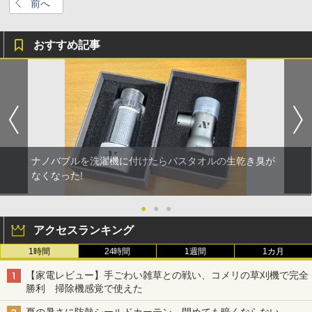
前へ
おすすめ記事
ナノバブルを洗濯機に付けたらバスタオルの生乾き臭が
なくなった!
●
●
●
アクセスランキング
1時間
24時間
1週間
1カ月
【家電レビュー】手ごわい雑草との戦い、コメリの草刈機で完全
勝利 掃除機感覚で使えた