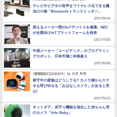
テレビやビデオの音声をワイヤレス化できる魔
法の小箱「Bluetoothトランスミッター」
(2017/9/14)
異なるメーカー間のIoTデバイスを連携。NEC
が企業向けIoTプラットフォームを発表
(2017/7/20)
中国メーカー「ユービテック」のプログラミン
グロボット、日本市場に本格参入
(2017/5/26)
by
石井 和美
家電製品ミニレビュー
留守中の家族はどうしてる? カメラ側からスマ
ホも呼び出せる「おはなしカメラ」があると安
心!
(2017/5/12)
ネットギア、見守り機能を強化した赤ちゃん用
のカメラ「Arlo Baby」