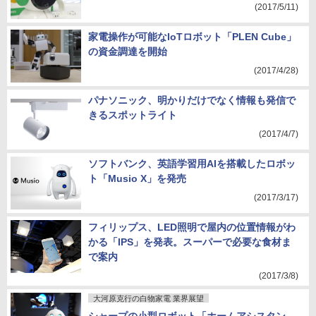
(2017/5/11)
家電操作が可能なIoTロボット「PLEN Cube」
の資金調達を開始
(2017/4/28)
パナソニック、明かりだけでなく情報も発信で
きるスポットライト
(2017/4/7)
ソフトバンク、英語学習用AIを搭載したロボッ
ト「Musio X」を発売
(2017/3/17)
フィリップス、LED照明で屋内の位置情報がわ
かる「IPS」を発表。スーパーで必要な食材ま
で案内
(2017/3/8)
大河原克行の白物家電 業界展望