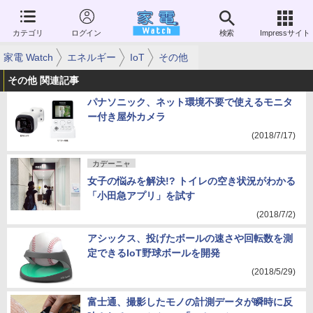
カテゴリ
ログイン
検索
Impressサイト
家電 Watch
エネルギー
IoT
その他
その他 関連記事
パナソニック、ネット環境不要で使えるモニタ
ー付き屋外カメラ
(2018/7/17)
カデーニャ
女子の悩みを解決!? トイレの空き状況がわかる
「小田急アプリ」を試す
(2018/7/2)
アシックス、投げたボールの速さや回転数を測
定できるIoT野球ボールを開発
(2018/5/29)
富士通、撮影したモノの計測データが瞬時に反