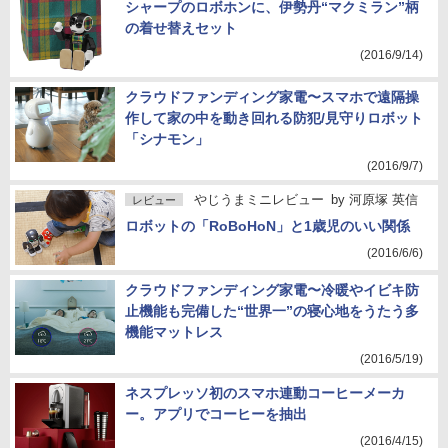
シャープのロボホンに、伊勢丹“マクミラン”柄
の着せ替えセット
(2016/9/14)
クラウドファンディング家電〜スマホで遠隔操
作して家の中を動き回れる防犯/見守りロボット
「シナモン」
(2016/9/7)
やじうまミニレビュー
by
河原塚 英信
レビュー
ロボットの「RoBoHoN」と1歳児のいい関係
(2016/6/6)
クラウドファンディング家電〜冷暖やイビキ防
止機能も完備した“世界一”の寝心地をうたう多
機能マットレス
(2016/5/19)
ネスプレッソ初のスマホ連動コーヒーメーカ
ー。アプリでコーヒーを抽出
(2016/4/15)