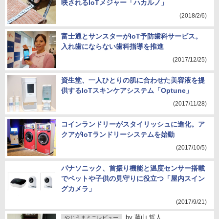
映されるIoTメジャー「ハカルノ」
(2018/2/6)
富士通とサンスターがIoT予防歯科サービス。
入れ歯にならない歯科指導を推進
(2017/12/25)
資生堂、一人ひとりの肌に合わせた美容液を提
供するIoTスキンケアシステム「Optune」
(2017/11/28)
コインランドリーがスタイリッシュに進化。ア
クアがIoTランドリーシステムを始動
(2017/10/5)
パナソニック、首振り機能と温度センサー搭載
でペットや子供の見守りに役立つ「屋内スイン
グカメラ」
(2017/9/21)
by
藤山 哲人
やじうまミニレビュー