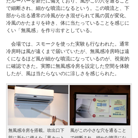
たルーバーを新たに備えており、風がこの穴を通ること
で細断され、細かな噴流になるという。この噴流と、下
部から出る通常の冷風がかき混ぜられて風の質が変化、
冷風のかたまりを砕き、体に当たっていることを感じに
くい「無風感」を作り出すとしている。
会場では、スモークを使った実験も行なわれた。通常
冷房時は風が遠くまで届いていたが、無風感冷房時は遠
くになるほど風が細かな噴流になっているのが、視覚的
に確認できた。実際に無風感冷房を設定した空間を体験
したが、風は当たらないのに涼しさを感じられた。
無風感冷房を搭載。吹出口下
風がこの小さな穴を通ること
部に新たに備えた「風カット
で細断され、細かな噴流にな