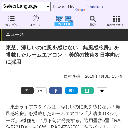
Powered by
Translate
家電 Watch
空調家電
エアコン
カテゴリ
ログイン
検索
Impressサイト
ニュース
東芝、涼しいのに風を感じない「無風感冷房」を
搭載したルームエアコン ～美的の技術を日本向け
に採用
西村 夢音
2019年4月3日 18:49
リスト
東芝ライフスタイルは、涼しいのに風を感じない「無
風感冷房」を搭載したルームエアコン「大清快 DXシリ
ーズ」5機種を、4月下旬に発売する。適用畳数6畳「RA
S-F221DX」～18畳「RAS-F562DX」をラインナップ