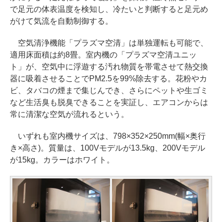
で足元の体表温度を検知し、冷たいと判断すると足元め
がけて気流を自動制御する。
空気清浄機能「プラズマ空清」は単独運転も可能で、
適用床面積は約8畳。室内機の「プラズマ空清ユニッ
ト」が、空気中に浮遊する汚れ物質を帯電させて熱交換
器に吸着させることでPM2.5を99%除去する。花粉やカ
ビ、タバコの煙まで集じんでき、さらにペットや生ゴミ
など生活臭も脱臭できることを実証し、エアコンからは
常に清潔な空気が流れるという。
いずれも室内機サイズは、798×352×250mm(幅×奥行
き×高さ)。質量は、100Vモデルが13.5kg、200Vモデル
が15kg。カラーはホワイト。