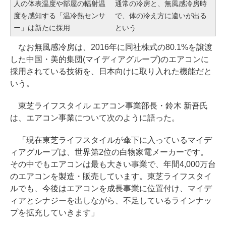
人の体表温度や部屋の輻射温
通常の冷房と、無風感冷房時
度を感知する「温冷熱センサ
で、体の冷え方に違いが出る
ー」は新たに採用
という
なお無風感冷房は、2016年に同社株式の80.1%を譲渡
した中国・美的集団(マイディアグループ)のエアコンに
採用されている技術を、日本向けに取り入れた機能だと
いう。
東芝ライフスタイル エアコン事業部長・鈴木 新吾氏
は、エアコン事業について次のように語った。
「現在東芝ライフスタイルが傘下に入っているマイデ
ィアグループは、世界第2位の白物家電メーカーです。
その中でもエアコンは最も大きい事業で、年間4,000万台
のエアコンを製造・販売しています。東芝ライフスタイ
ルでも、今後はエアコンを成長事業に位置付け、マイデ
ィアとシナジーを出しながら、不足しているラインナッ
プを拡充していきます」