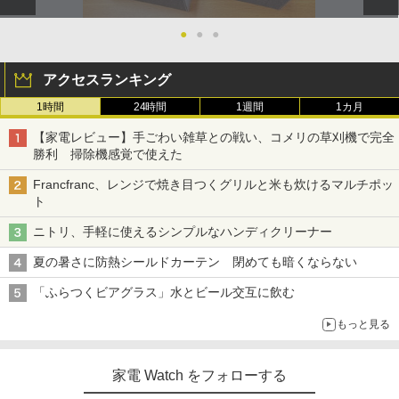
●
●
●
アクセスランキング
1時間
24時間
1週間
1カ月
【家電レビュー】手ごわい雑草との戦い、コメリの草刈機で完全
勝利 掃除機感覚で使えた
Francfranc、レンジで焼き目つくグリルと米も炊けるマルチポッ
ト
ニトリ、手軽に使えるシンプルなハンディクリーナー
夏の暑さに防熱シールドカーテン 閉めても暗くならない
「ふらつくビアグラス」水とビール交互に飲む
もっと見る
家電 Watch をフォローする