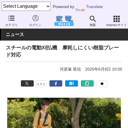
Powered by
Translate
家電 Watch
その他・家電
アウトドア
DIY
カテゴリ
ログイン
検索
Impressサイト
ニュース
スチールの電動刈払機 摩耗しにくい樹脂ブレー
ド対応
河原塚 英信
2025年6月8日 10:05
リスト