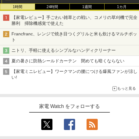
1時間
24時間
1週間
1カ月
【家電レビュー】手ごわい雑草との戦い、コメリの草刈機で完全
勝利 掃除機感覚で使えた
Francfranc、レンジで焼き目つくグリルと米も炊けるマルチポッ
ト
ニトリ、手軽に使えるシンプルなハンディクリーナー
夏の暑さに防熱シールドカーテン 閉めても暗くならない
【家電ミニレビュー】ワークマンの腰につける爆風ファンが涼し
い!
もっと見る
家電 Watch をフォローする