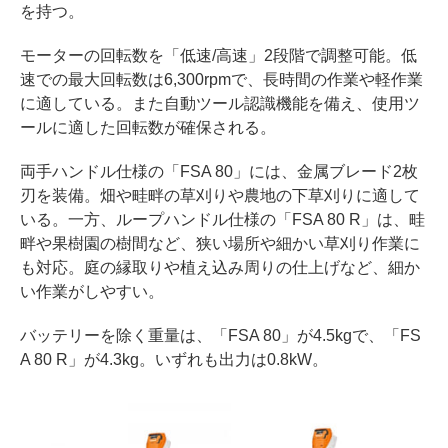
を持つ。
モーターの回転数を「低速/高速」2段階で調整可能。低
速での最大回転数は6,300rpmで、長時間の作業や軽作業
に適している。また自動ツール認識機能を備え、使用ツ
ールに適した回転数が確保される。
両手ハンドル仕様の「FSA 80」には、金属ブレード2枚
刃を装備。畑や畦畔の草刈りや農地の下草刈りに適して
いる。一方、ループハンドル仕様の「FSA 80 R」は、畦
畔や果樹園の樹間など、狭い場所や細かい草刈り作業に
も対応。庭の縁取りや植え込み周りの仕上げなど、細か
い作業がしやすい。
バッテリーを除く重量は、「FSA 80」が4.5kgで、「FS
A 80 R」が4.3kg。いずれも出力は0.8kW。