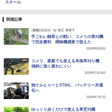
スチール
関連記事
by
徳王 美智子
家電レビュー
手ごわい雑草との戦い、コメリの草刈機
で完全勝利 掃除機感覚で使えた
2026年8月6日
コメリ、家庭でも使える本格草刈り機
傾斜に強く疲れにくい
2026年7月24日
独ケルヒャーとSTIHL、バッテリー共通
化へ
2026年7月7日
ゆっくり歩くだけで使える草芝刈機