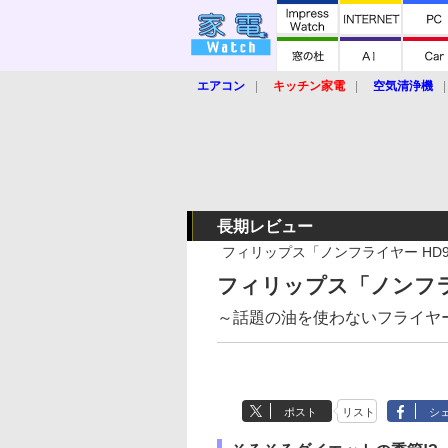
エアコン
キッチン家電
空気清浄機
炊飯器
ロボット掃除機
暖房器具
業界動向
【家電大賞2019】
【e-bi
長期レビュー
フィリップス「ノンフライヤー HD9
フィリップス「ノンフライ
～話題の油を使わないフライヤー
ポスト
リスト
シ