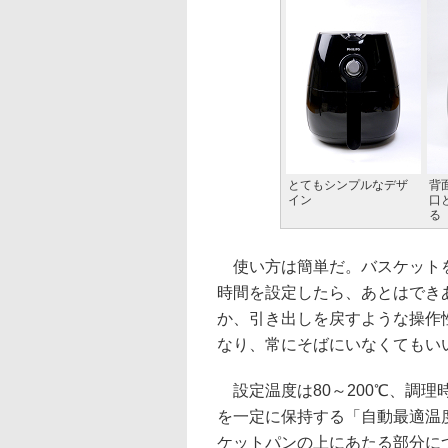
とてもシンプルなデザ
背
イン
口
る
使い方は簡単だ。バスケットを
時間を設定したら、あとはでき
か、引き出しを戻すような操作
なり、常にそばにいなくてもい
設定温度は80～200℃、調理
を一定に保持する「自動最適温
ケットパンの上にあたる部分に