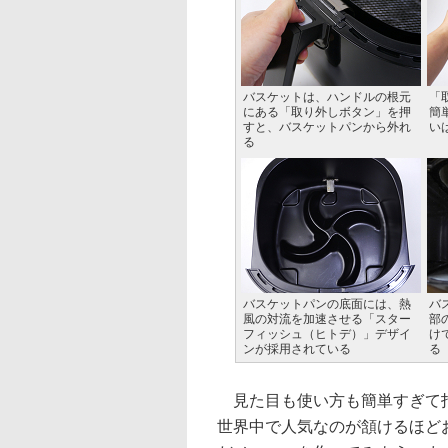
バスケットは、ハンドルの根元
「
にある「取り外しボタン」を押
簡
すと、バスケットパンから外れ
い
る
バスケットパンの底面には、熱
バ
風の対流を加速させる「スター
部
フィッシュ（ヒトデ）」デザイ
け
ンが採用されている
る
見た目も使い方も簡単すぎて拍
世界中で人気なのが頷けるほど