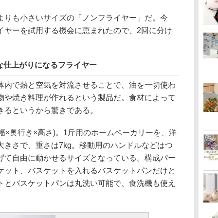
りも小さいサイズの「ノンフライヤー」だ。今
イヤーを試用する機会に恵まれたので、2回に分け
。
な仕上がりになるフライヤー
内で熱と空気を対流させることで、油を一切使わ
物や焼き料理が作れるという製品だ。食材によって
できるというから驚きである。
m(幅×奥行き×高さ)。1斤用のホームベーカリーを、洋
大きさで、重さは7kg。移動用のハンドルなどはつ
げて自由に動かせるサイズとなっている。構成パー
ケット、バスケットを入れるバスケットパンだけと
トとバスケットパンは丸洗い可能で、食洗機も使え