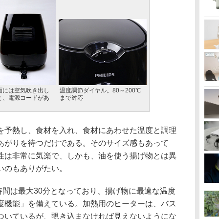
面には空気吹き出し
温度調節ダイヤル。80～200℃
と、電源コードがあ
まで対応
予熱し、食材を入れ、食材にあわせた温度と調理
あがりを待つだけである。そのサイズ感もあって
性は非常に気楽で、しかも、油を使う揚げ物とは異
いのもありがたい。
時間は最大30分となっており、揚げ物に最適な温度
度機能」を備えている。加熱用のヒーターは、バス
ついているが、覗き込まなければ見えないようにな