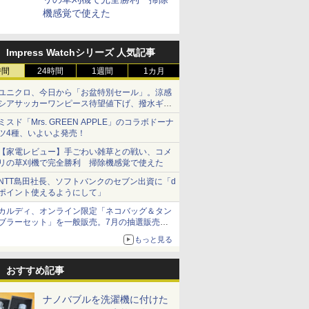
機感覚で使えた
Impress Watchシリーズ 人気記事
時間
24時間
1週間
1カ月
ユニクロ、今日から「お盆特別セール」。涼感
シアサッカーワンピース待望値下げ、撥水ギア
ショーツは1990円に
ミスド「Mrs. GREEN APPLE」のコラボドーナ
ツ4種、いよいよ発売！
【家電レビュー】手ごわい雑草との戦い、コメ
リの草刈機で完全勝利 掃除機感覚で使えた
NTT島田社長、ソフトバンクのセブン出資に「d
ポイント使えるようにして」
カルディ、オンライン限定「ネコバッグ＆タン
ブラーセット」を一般販売。7月の抽選販売の
当選無効分
もっと見る
おすすめ記事
ナノバブルを洗濯機に付けた