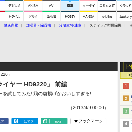
健康家電
加湿器・除湿機
冷蔵庫/冷凍庫
スティック型掃除機
扇風機
オーブン・電子レンジ
スマートハウス
掃除機
家事家電
ke大賞2019】
CES 2020
220」
1
ヤー HD9220」 前編
を試してみた! 鶏の唐揚げがおいしすぎる!
（2013/4/9 00:00）
ブックマーク
ェア
はてブ
note