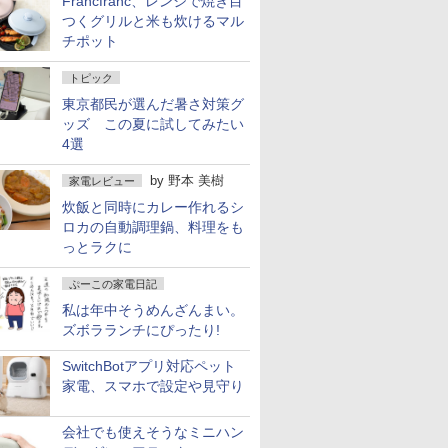
Francfranc、レンジで焼き目
つくグリルと米も炊けるマル
チポット
トピック
東京都民が選んだ暑さ対策グ
ッズ この夏に試してみたい
4選
by
野本 美樹
家電レビュー
炊飯と同時にカレー作れるシ
ロカの自動調理鍋、料理をも
っとラクに
ぷーこの家電日記
私は年中そうめんざんまい。
ズボラランチにぴったり!
SwitchBotアプリ対応ペット
家電、スマホで設定や見守り
会社でも使えそうなミニハン