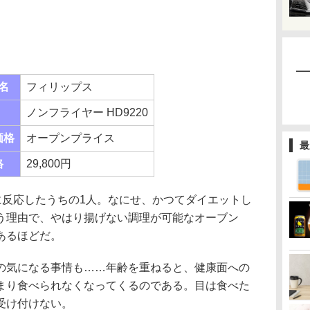
名
フィリップス
ノンフライヤー HD9220
価格
オープンプライス
最
格
29,800円
に反応したうちの1人。なにせ、かつてダイエットし
う理由で、やはり揚げない調理が可能なオーブン
あるほどだ。
気になる事情も……年齢を重ねると、健康面への
まり食べられなくなってくるのである。目は食べた
受け付けない。