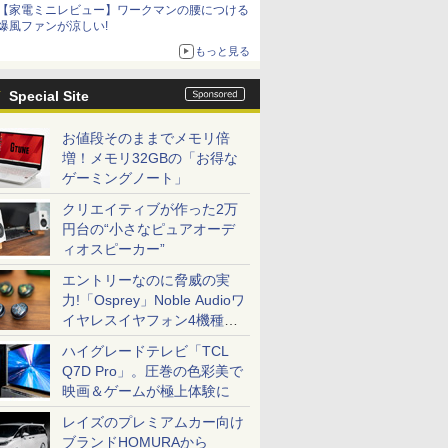
【家電ミニレビュー】ワークマンの腰につける
爆風ファンが涼しい!
もっと見る
Special Site
お値段そのままでメモリ倍
増！メモリ32GBの「お得な
ゲーミングノート」
クリエイティブが作った2万
円台の“小さなピュアオーデ
ィオスピーカー”
エントリーなのに脅威の実
力!「Osprey」Noble Audioワ
イヤレスイヤフォン4機種を
一気に聴く
ハイグレードテレビ「TCL
Q7D Pro」。圧巻の色彩美で
映画＆ゲームが極上体験に
レイズのプレミアムカー向け
ブランドHOMURAから