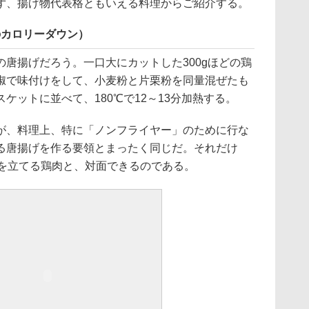
ず、揚げ物代表格ともいえる料理からご紹介する。
lのカロリーダウン）
唐揚げだろう。一口大にカットした300gほどの鶏
椒で味付けをして、小麦粉と片栗粉を同量混ぜたも
ケットに並べて、180℃で12～13分加熱する。
、料理上、特に「ノンフライヤー」のために行な
る唐揚げを作る要領とまったく同じだ。それだけ
音を立てる鶏肉と、対面できるのである。