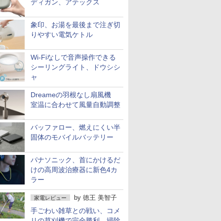
ディガン、アテックス
象印、お湯を最後まで注ぎ切
りやすい電気ケトル
Wi-Fiなしで音声操作できる
シーリングライト、ドウシシ
ャ
Dreameの羽根なし扇風機
室温に合わせて風量自動調整
バッファロー、燃えにくい半
固体のモバイルバッテリー
パナソニック、首にかけるだ
けの高周波治療器に新色4カ
ラー
by
徳王 美智子
家電レビュー
手ごわい雑草との戦い、コメ
リの草刈機で完全勝利 掃除