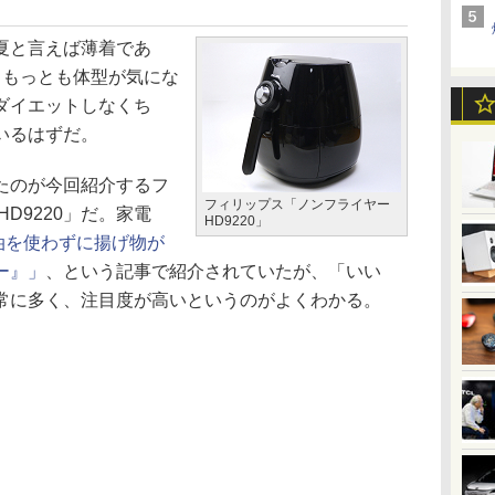
夏と言えば薄着であ
、もっとも体型が気にな
ダイエットしなくち
いるはずだ。
たのが今回紹介するフ
フィリップス「ノンフライヤー
D9220」だ。家電
HD9220」
油を使わずに揚げ物が
ー』」
、という記事で紹介されていたが、「いい
常に多く、注目度が高いというのがよくわかる。