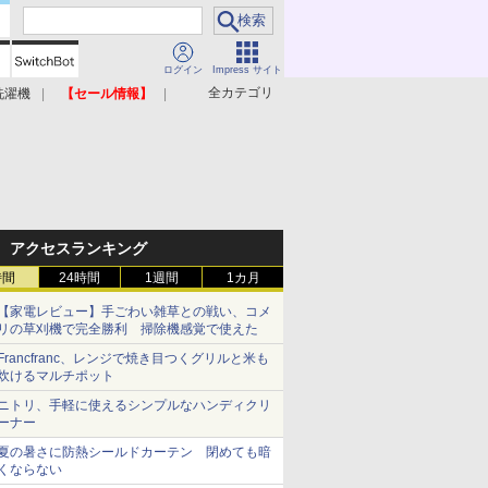
ログイン
Impress サイト
全カテゴリ
洗濯機
【セール情報】
照明器具
美容家電
アクセスランキング
時間
24時間
1週間
1カ月
【家電レビュー】手ごわい雑草との戦い、コメ
リの草刈機で完全勝利 掃除機感覚で使えた
Francfranc、レンジで焼き目つくグリルと米も
炊けるマルチポット
ニトリ、手軽に使えるシンプルなハンディクリ
ーナー
夏の暑さに防熱シールドカーテン 閉めても暗
くならない