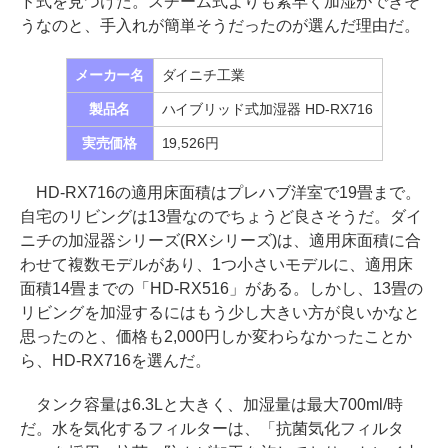
ド式を見つけた。スチーム式よりも素早く加湿ができそ
うなのと、手入れが簡単そうだったのが選んだ理由だ。
メーカー名
ダイニチ工業
製品名
ハイブリッド式加湿器 HD-RX716
実売価格
19,526円
HD-RX716の適用床面積はプレハブ洋室で19畳まで。
自宅のリビングは13畳なのでちょうど良さそうだ。ダイ
ニチの加湿器シリーズ(RXシリーズ)は、適用床面積に合
わせて複数モデルがあり、1つ小さいモデルに、適用床
面積14畳までの「HD-RX516」がある。しかし、13畳の
リビングを加湿するにはもう少し大きい方が良いかなと
思ったのと、価格も2,000円しか変わらなかったことか
ら、HD-RX716を選んだ。
タンク容量は6.3Lと大きく、加湿量は最大700ml/時
だ。水を気化するフィルターは、「抗菌気化フィルタ