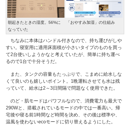
朝起きたときの湿度。56%に
「おやすみ加湿」の仕組み
なっていた
ちなみに本体はハンドル付きなので、持ち運びがしや
すい。寝室用に適用床面積が小さいタイプのものを買っ
て2台使いしようかなと考えていたが、簡単に持ち運べ
るので1台で十分そうだ。
また、タンクの容量もたっぷりで、こまめに給水しな
くて良いのも嬉しいポイント。1晩運転させても水は残
っていて、給水は2～3日間隔で問題なく使用できた。
のど・肌モードはパワフルなので、消費電力も最大で
290Wと、搭載されているモードの中では一番高い。帰
宅後や寝る前1時間など時間を決め、その後は標準や、
温風を使わないecoモードに切り替えるようにした。