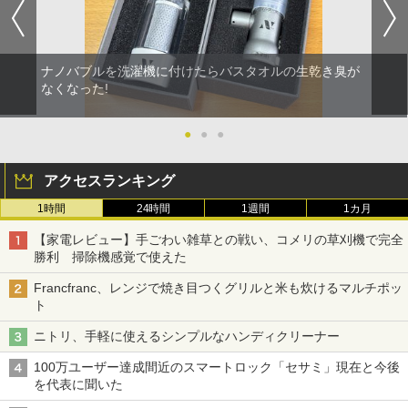
ナノバブルを洗濯機に付けたらバスタオルの生乾き臭が
なくなった!
●
●
●
アクセスランキング
1時間
24時間
1週間
1カ月
【家電レビュー】手ごわい雑草との戦い、コメリの草刈機で完全
勝利 掃除機感覚で使えた
Francfranc、レンジで焼き目つくグリルと米も炊けるマルチポッ
ト
ニトリ、手軽に使えるシンプルなハンディクリーナー
100万ユーザー達成間近のスマートロック「セサミ」現在と今後
を代表に聞いた