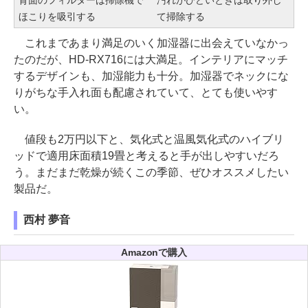
背面のフィルターは掃除機で
汚れがひどいときは取り外し
ほこりを吸引する
て掃除する
これまであまり満足のいく加湿器に出会えていなかっ
たのだが、HD-RX716には大満足。インテリアにマッチ
するデザインも、加湿能力も十分。加湿器でネックにな
りがちな手入れ面も配慮されていて、とても使いやす
い。
値段も2万円以下と、気化式と温風気化式のハイブリ
ッドで適用床面積19畳と考えると手が出しやすいだろ
う。まだまだ乾燥が続くこの季節、ぜひオススメしたい
製品だ。
西村 夢音
Amazonで購入