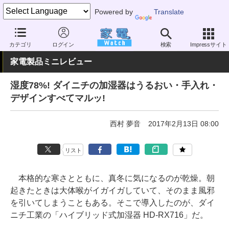
Powered by
Translate
家電 Watch
空調家電
加湿器・除湿機
加湿器
カテゴリ
ログイン
検索
Impressサイト
家電製品ミニレビュー
湿度78%! ダイニチの加湿器はうるおい・手入れ・
デザインすべてマルッ!
西村 夢音
2017年2月13日 08:00
リスト
本格的な寒さとともに、真冬に気になるのが乾燥。朝
起きたときは大体喉がイガイガしていて、そのまま風邪
を引いてしまうこともある。そこで導入したのが、ダイ
ニチ工業の「ハイブリッド式加湿器 HD-RX716」だ。