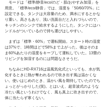
モードは「標準/静音/eco/のど・肌/おやすみ加湿」を
用意。「標準/eco/静音」では、湿度を「50/60/70%」に
設定できる。タンクは大容量のため、満水にするとかな
り重い。高さもあり、浅い洗面台だと入れづらいので、
キッチンのシンクで給水するようにした。タンクにはハ
ンドルがついているので持ち運びはしやすい。
まずは「標準・60%」で運転開始。スタート時の湿度
は37%で、1時間ほどで58%まで上がった。後はそのま
ま60%あたりの湿度をキープして運転していた。13畳の
リビングを加湿するのには問題なさそうだ。
ちなみにHD-RX716は温風気化式といっても、水が気
化するときに熱が奪われるので吹き出す風は温かくな
い。使いはじめのとき、温かい風を期待していたのでち
ょっとがっかりした(笑)。とはいえ、超音波式のような
冷たい風というわけでなく、風も真上に吹き出すので、
体に当たらず寒くない。