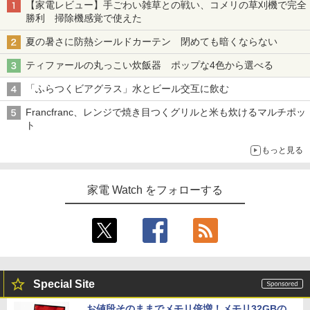
【家電レビュー】手ごわい雑草との戦い、コメリの草刈機で完全
勝利 掃除機感覚で使えた
夏の暑さに防熱シールドカーテン 閉めても暗くならない
ティファールの丸っこい炊飯器 ポップな4色から選べる
「ふらつくビアグラス」水とビール交互に飲む
Francfranc、レンジで焼き目つくグリルと米も炊けるマルチポッ
ト
もっと見る
家電 Watch をフォローする
Special Site
お値段そのままでメモリ倍増！メモリ32GBの