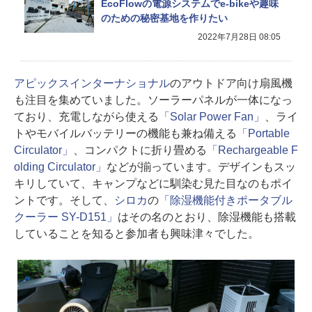
EcoFlowの電源システムでe-bikeや趣味
のための秘密基地を作りたい
2022年7月28日 08:05
アピックスインターナショナル
のアウトドア向け扇風機
も注目を集めていました。ソーラーパネルが一体になっ
ており、充電しながら使える
「Solar Power Fan」
、ライ
トやモバイルバッテリーの機能も兼ね備える
「Portable
Circulator」
、コンパクトに折り畳める
「Rechargeable F
olding Circulator」
などが揃っています。デザインもスッ
キリしていて、キャンプなどに馴染む見た目なのもポイ
ントです。そして、
シロカ
の
「除湿機能付きポータブル
クーラー SY-D151」
はその名のとおり、除湿機能も搭載
していることを知ると参加者も興味津々でした。