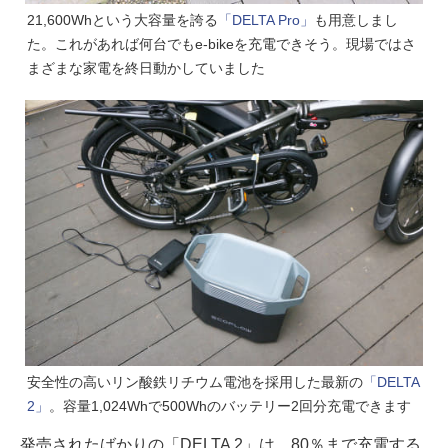
21,600Whという大容量を誇る
「DELTA Pro」
も用意しまし
た。これがあれば何台でもe-bikeを充電できそう。現場ではさ
まざまな家電を終日動かしていました
安全性の高いリン酸鉄リチウム電池を採用した最新の
「DELTA
2」
。容量1,024Whで500Whのバッテリー2回分充電できます
発売されたばかりの「DELTA 2」は、80％まで充電する