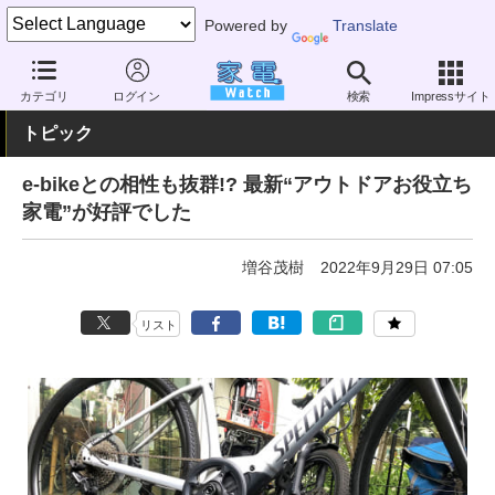
Powered by
Translate
家電 Watch
生活家電
電池・タップ
モバイルバッテリー
カテゴリ
ログイン
検索
Impressサイト
トピック
e-bikeとの相性も抜群!? 最新“アウトドアお役立ち
家電”が好評でした
増谷茂樹
2022年9月29日 07:05
リスト