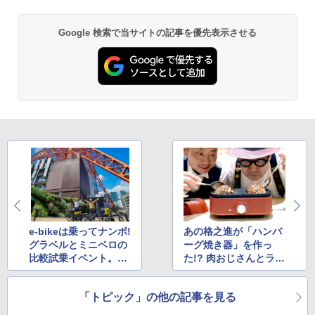
Google 検索で当サイトの記事を優先表示させる
e-bikeは乗ってナンボ!
あの格之進が「ハンバ
グラベルとミニベロの
ーグ焼き器」を作っ
比較試乗イベント。実
た!? 肉おじさんとライ
際に購入した参加者ま
ソン社長に理由を聞い
で!!
た
「トピック」の他の記事を見る