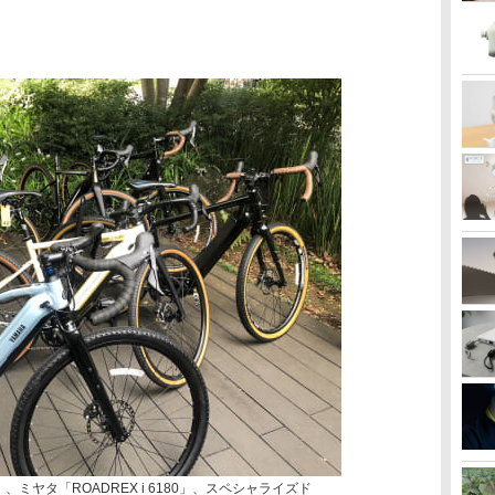
、ミヤタ「ROADREX i 6180」、スペシャライズド