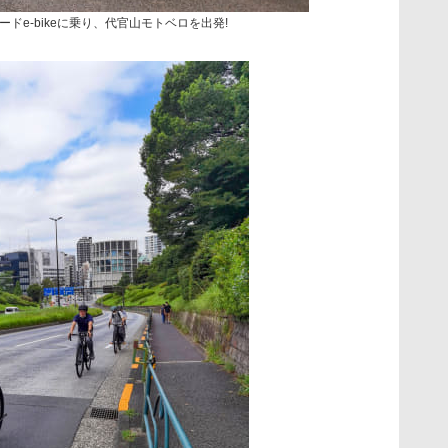
ドe-bikeに乗り、代官山モトベロを出発!