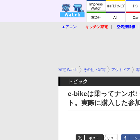
エアコン
キッチン家電
空気清浄機
炊飯器
ロボット掃除機
暖房器具
業界動向
【家電大賞2019】
【e-bi
家電 Watch
その他・家電
アウトドア
電
トピック
e-bikeは乗ってナン
ト。実際に購入した参加
ポスト
リスト
シ