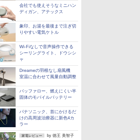
会社でも使えそうなミニハン
ディガン、アテックス
象印、お湯を最後まで注ぎ切
りやすい電気ケトル
Wi-Fiなしで音声操作できる
シーリングライト、ドウシシ
ャ
Dreameの羽根なし扇風機
室温に合わせて風量自動調整
バッファロー、燃えにくい半
固体のモバイルバッテリー
パナソニック、首にかけるだ
けの高周波治療器に新色4カ
ラー
by
徳王 美智子
家電レビュー