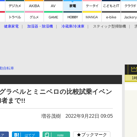
健康家電
加湿器・除湿機
冷蔵庫/冷凍庫
スティック型掃除機
扇風機
オーブン・電子レンジ
スマートハウス
掃除機
家事家電
ke大賞2019】
CES 2020
動自転車
1
ボ! グラベルとミニベロの比較試乗イベン
者まで!!
増谷茂樹
2022年9月22日 09:05
ブックマーク
ェア
はてブ
note