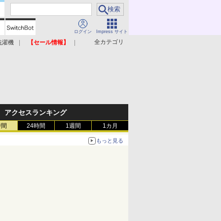
ログイン
Impress サイト
全カテゴリ
洗濯機
【セール情報】
照明器具
美容家電
アクセスランキング
時間
24時間
1週間
1カ月
もっと見る