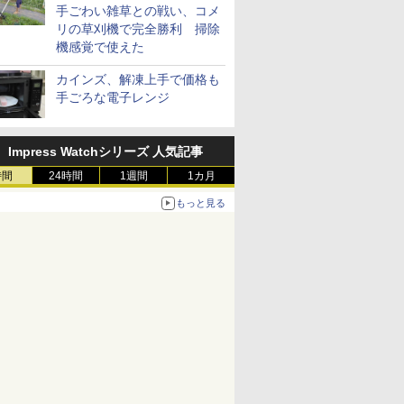
手ごわい雑草との戦い、コメ
リの草刈機で完全勝利 掃除
機感覚で使えた
カインズ、解凍上手で価格も
手ごろな電子レンジ
Impress Watchシリーズ 人気記事
時間
24時間
1週間
1カ月
もっと見る