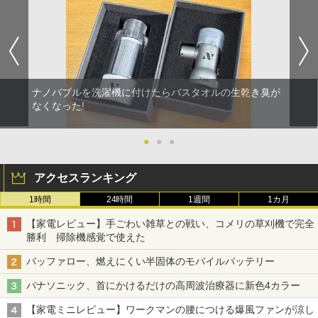
ナノバブルを洗濯機に付けたらバスタオルの生乾き臭が
なくなった!
●
●
●
アクセスランキング
1時間
24時間
1週間
1カ月
【家電レビュー】手ごわい雑草との戦い、コメリの草刈機で完全
勝利 掃除機感覚で使えた
バッファロー、燃えにくい半固体のモバイルバッテリー
パナソニック、首にかけるだけの高周波治療器に新色4カラー
【家電ミニレビュー】ワークマンの腰につける爆風ファンが涼し