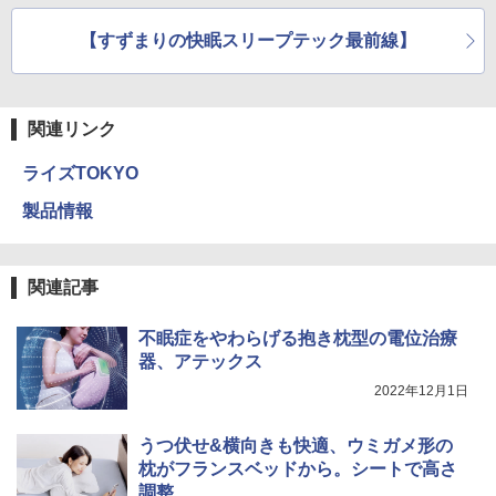
のイヤープラグ
動量計「HUAWEI Ban
d 3 Pro」
【すずまりの快眠スリープテック最前線】
関連リンク
ライズTOKYO
製品情報
関連記事
不眠症をやわらげる抱き枕型の電位治療
器、アテックス
2022年12月1日
うつ伏せ&横向きも快適、ウミガメ形の
枕がフランスベッドから。シートで高さ
調整