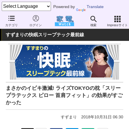
Powered by
Translate
家電 Watch
ヘルスケア
健康家電
睡眠機器
カテゴリ
ログイン
検索
Impressサイト
すずまりの快眠スリープテック最前線
まさかのイビキ激減! ライズTOKYOの枕「スリー
プラテックス ピロー 首肩フィット」の効果がすご
かった
すずまり
2018年10月31日 06:30