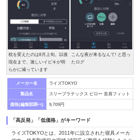
枕を変えたのは8月上旬。以後
こんな夜が来るなんて! と思っ
現在まで、激しいイビキが明
たログ
らかに減っています
メーカー名
ライズTOKYO
製品名
スリープラテックス ピロー 首肩フィット
価格(編集部調べ)
9,709円
「高反発」「低価格」がキーワード
ライズTOKYOとは、2011年に設立された寝具メーカ