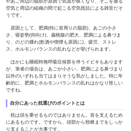
やあご周辺の脂肪が原因で気道が狭くなり、そこを通る
空気と周辺の組織の間で起こる空気抵抗による雑音だそ
うです。
原因として、肥満(特に首周りの脂肪)、あごの小さ
さ、寝姿勢(仰向け)、扁桃腺の肥大、肥満による鼻づま
り、のどの腫れ(飲酒や喫煙も原因に)、疲労、ストレ
ス、ホルモンバランスの乱れなどが挙げられます。
ほかにも睡眠時無呼吸症候群を伴うイビキもあります
が、筆者の場合は、あごが小さい、肥満による鼻づまり
以外のいずれも当てはまりそうな気がしました。特に年
齢的に、肥満とホルモンバランスの乱れはかなり怪しい
ですね。
自分にあった枕選びのポイントとは
枕は頭を乗せるものではありません。首を支えるため
にあるものです。ですから、頭部から頸椎までをしっか
り支えることが大事です。