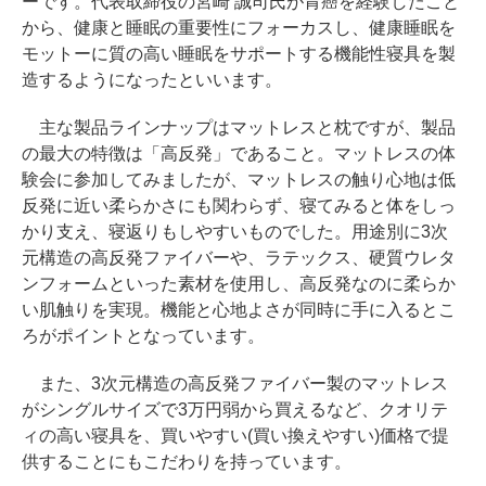
ーです。代表取締役の宮崎 誠司氏が胃癌を経験したこと
から、健康と睡眠の重要性にフォーカスし、健康睡眠を
モットーに質の高い睡眠をサポートする機能性寝具を製
造するようになったといいます。
主な製品ラインナップはマットレスと枕ですが、製品
の最大の特徴は「高反発」であること。マットレスの体
験会に参加してみましたが、マットレスの触り心地は低
反発に近い柔らかさにも関わらず、寝てみると体をしっ
かり支え、寝返りもしやすいものでした。用途別に3次
元構造の高反発ファイバーや、ラテックス、硬質ウレタ
ンフォームといった素材を使用し、高反発なのに柔らか
い肌触りを実現。機能と心地よさが同時に手に入るとこ
ろがポイントとなっています。
また、3次元構造の高反発ファイバー製のマットレス
がシングルサイズで3万円弱から買えるなど、クオリテ
ィの高い寝具を、買いやすい(買い換えやすい)価格で提
供することにもこだわりを持っています。