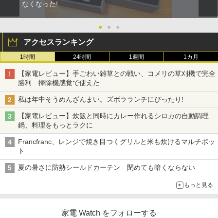
なくなった!
●
●
●
アクセスランキング
1時間
24時間
1週間
1カ月
【家電レビュー】手ごわい雑草との戦い、コメリの草刈機で完全
勝利 掃除機感覚で使えた
私は年中そうめんざんまい。ズボラランチにぴったり!
【家電レビュー】炊飯と同時にカレー作れるシロカの自動調理
鍋、料理をもっとラクに
Francfranc、レンジで焼き目つくグリルと米も炊けるマルチポッ
ト
夏の暑さに防熱シールドカーテン 閉めても暗くならない
もっと見る
家電 Watch をフォローする