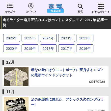
カテゴリ
ログイン
検索
Impressサイト
走るライター南井正弘のコレはホントにスグレモノ! 2017年 記事一
覧
2026
年
2025
年
2024
年
2023
年
2021
年
2020
年
2019
年
2018
年
2017
年
2016
年
12月
着ない時にはウエストポーチに変身するミズノ
の最新ウインドジャケット
(2017/12/6)
11月
足の保護性に優れた、アシックスのロングセラ
ー!