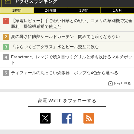
アクセスランキング
1時間
24時間
1週間
1カ月
【家電レビュー】手ごわい雑草との戦い、コメリの草刈機で完全
勝利 掃除機感覚で使えた
夏の暑さに防熱シールドカーテン 閉めても暗くならない
「ふらつくビアグラス」水とビール交互に飲む
Francfranc、レンジで焼き目つくグリルと米も炊けるマルチポッ
ト
ティファールの丸っこい炊飯器 ポップな4色から選べる
もっと見る
家電 Watch をフォローする