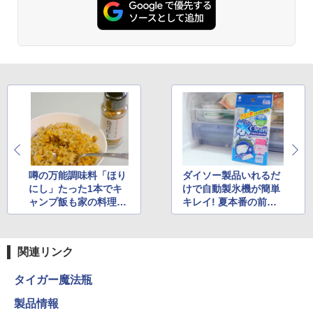
噂の万能調味料「ほり
ダイソー製品いれるだ
にし」たった1本でキ
けで自動製氷機が簡単
ャンプ飯も家の料理も
キレイ! 夏本番の前に
味が決まる!
安心
関連リンク
タイガー魔法瓶
製品情報