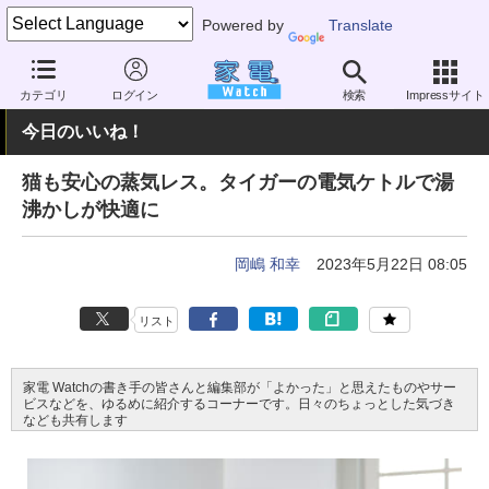
Powered by
Translate
家電 Watch
生活家電
キッチン家電
電気ケトル
カテゴリ
ログイン
検索
Impressサイト
今日のいいね！
猫も安心の蒸気レス。タイガーの電気ケトルで湯
沸かしが快適に
岡嶋 和幸
2023年5月22日 08:05
リスト
家電 Watchの書き手の皆さんと編集部が「よかった」と思えたものやサー
ビスなどを、ゆるめに紹介するコーナーです。日々のちょっとした気づき
なども共有します