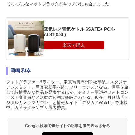
シンプルなマットブラックがキッチンにも合いました
蒸気レス電気ケトル 6SAFE+ PCK-
A081(0.8L)
岡嶋 和幸
フォトグラファー&ライター。東京写真専門学校卒業。スタジオ
アシスタント、写真家助手を経てフリーランスとなる。世界を旅
して詩情豊かな作品を発表するほか、セミナー講師やフォトコン
テスト審査員など活動の範囲は多岐にわたる。現在、月刊誌「デ
ジタルカメラマガジン」と情報サイト「デジカメWatch」で連載
中。カメラグランプリ選考委員。
Google 検索で当サイトの記事を優先表示させる