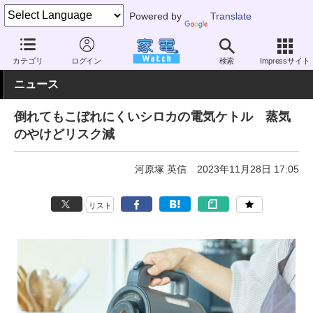
Powered by
Translate
家電 Watch
生活家電
キッチン家電
電気ケトル
カテゴリ
ログイン
検索
Impressサイト
ニュース
倒れてもこぼれにくいシロカの電気ケトル 蒸気
のやけどリスク減
河原塚 英信
2023年11月28日 17:05
リスト