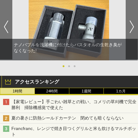
ナノバブルを洗濯機に付けたらバスタオルの生乾き臭が
なくなった!
●
●
●
アクセスランキング
1時間
24時間
1週間
1カ月
【家電レビュー】手ごわい雑草との戦い、コメリの草刈機で完全
勝利 掃除機感覚で使えた
夏の暑さに防熱シールドカーテン 閉めても暗くならない
Francfranc、レンジで焼き目つくグリルと米も炊けるマルチポッ
ト