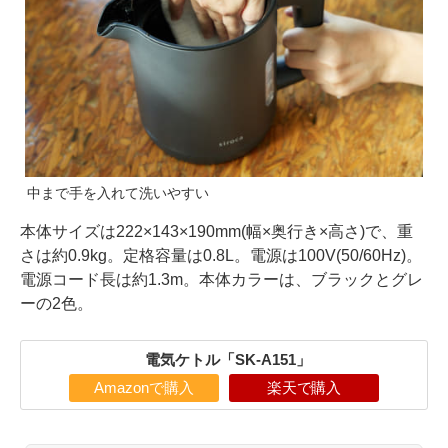
中まで手を入れて洗いやすい
本体サイズは222×143×190mm(幅×奥行き×高さ)で、重
さは約0.9kg。定格容量は0.8L。電源は100V(50/60Hz)。
電源コード長は約1.3m。本体カラーは、ブラックとグレ
ーの2色。
電気ケトル「SK-A151」
Amazonで購入
楽天で購入