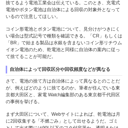
捨てるよう電池工業会は伝えている。このとき、充電式
電池やボタン電池は自治体による回収の対象外となって
いるので注意してほしい。
コイン形電池とボタン電池について、見分けがつきにく
い場合は型式記号で種類を確認できる。「CR」もしくは
「BR」で始まる製品は水銀を含まないコイン形リチウム
イオン電池のため、乾電池と同様に自治体の案内に従っ
て捨てることが可能だ。
自治体によって回収区分や回収頻度などが異なる
さて、電池の捨て方は自治体によって異なるとのことだ
が、例えばどのように捨てるのか。筆者が住んでいる東
京都大田区と、家電 Watch編集部のある東京都千代田区
の事例を挙げる。
まず大田区について、Webサイトによれば、乾電池は月
に2回収集する「不燃ごみ」として出せるようだ。ゴミ
として出す際には90L以下のフタ付容器か、透明または