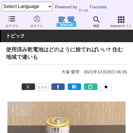
Powered by
Translate
家電 Watch
生活家電
電池・タップ
乾電池
カテゴリ
ログイン
検索
Impressサイト
トピック
使用済み乾電池はどのように捨てればいい? 住む
地域で違いも
大塚 愛理
2021年12月28日 06:05
リスト