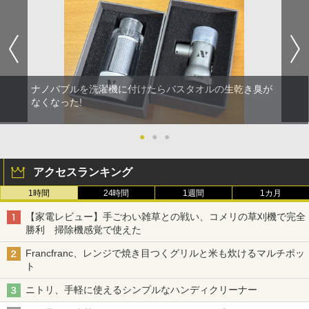
ナノバブルを洗濯機に付けたらバスタオルの生乾き臭が
なくなった!
●
●
●
アクセスランキング
1時間
24時間
1週間
1カ月
【家電レビュー】手ごわい雑草との戦い、コメリの草刈機で完全
勝利 掃除機感覚で使えた
Francfranc、レンジで焼き目つくグリルと米も炊けるマルチポッ
ト
ニトリ、手軽に使えるシンプルなハンディクリーナー