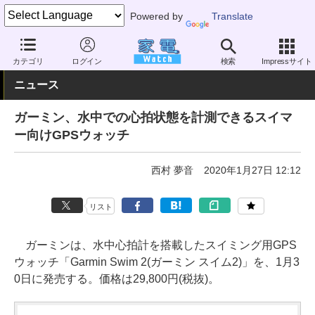
Powered by
Translate
家電 Watch
その他・家電
アウトドア
スポーツ
カテゴリ
ログイン
検索
Impressサイト
ニュース
ガーミン、水中での心拍状態を計測できるスイマ
ー向けGPSウォッチ
西村 夢音
2020年1月27日 12:12
リスト
ガーミンは、水中心拍計を搭載したスイミング用GPS
ウォッチ「Garmin Swim 2(ガーミン スイム2)」を、1月3
0日に発売する。価格は29,800円(税抜)。