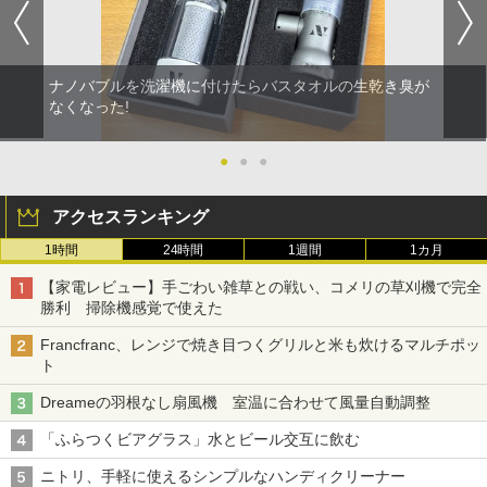
ナノバブルを洗濯機に付けたらバスタオルの生乾き臭が
なくなった!
●
●
●
アクセスランキング
1時間
24時間
1週間
1カ月
【家電レビュー】手ごわい雑草との戦い、コメリの草刈機で完全
勝利 掃除機感覚で使えた
Francfranc、レンジで焼き目つくグリルと米も炊けるマルチポッ
ト
Dreameの羽根なし扇風機 室温に合わせて風量自動調整
「ふらつくビアグラス」水とビール交互に飲む
ニトリ、手軽に使えるシンプルなハンディクリーナー