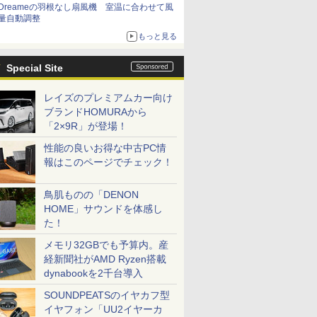
Dreameの羽根なし扇風機 室温に合わせて風
量自動調整
もっと見る
Special Site
レイズのプレミアムカー向け
ブランドHOMURAから
「2×9R」が登場！
性能の良いお得な中古PC情
報はこのページでチェック！
鳥肌ものの「DENON
HOME」サウンドを体感し
た！
メモリ32GBでも予算内。産
経新聞社がAMD Ryzen搭載
dynabookを2千台導入
SOUNDPEATSのイヤカフ型
イヤフォン「UU2イヤーカ