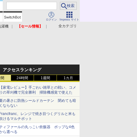
ログイン
Impress サイト
全カテゴリ
洗濯機
【セール情報】
照明器具
美容家電
アクセスランキング
時間
24時間
1週間
1カ月
【家電レビュー】手ごわい雑草との戦い、コメ
リの草刈機で完全勝利 掃除機感覚で使えた
夏の暑さに防熱シールドカーテン 閉めても暗
くならない
Francfranc、レンジで焼き目つくグリルと米も
炊けるマルチポット
ティファールの丸っこい炊飯器 ポップな4色
から選べる