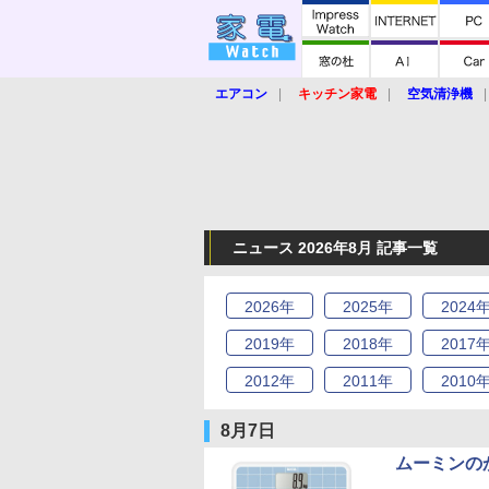
エアコン
キッチン家電
空気清浄機
炊飯器
ロボット掃除機
暖房器具
業界動向
【家電大賞2019】
【e-bi
ニュース 2026年8月 記事一覧
2026
年
2025
年
2024
2019
年
2018
年
2017
2012
年
2011
年
2010
8月7日
ムーミンの