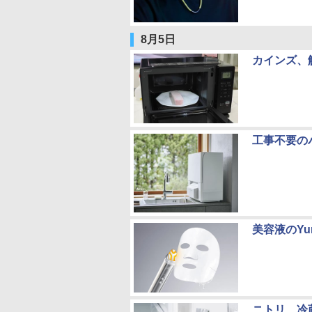
8月5日
カインズ、
工事不要の
美容液のY
ニトリ、冷