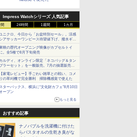
Impress Watchシリーズ 人気記事
時間
24時間
1週間
1カ月
ユニクロ、今日から「お盆特別セール」。涼感
シアサッカーワンピース待望値下げ、撥水ギア
ショーツは1990円に
東映の歴代オープニング映像がカプセルトイ
に。全5種で8月下旬発売
カルディ、オンライン限定「ネコバッグ＆タン
ブラーセット」を一般販売。7月の抽選販売の
当選無効分
【家電レビュー】手ごわい雑草との戦い、コメ
リの草刈機で完全勝利 掃除機感覚で使えた
スターバックス、横浜に“文化財カフェ”8月10日
オープン
もっと見る
おすすめ記事
ナノバブルを洗濯機に付けた
らバスタオルの生乾き臭がな