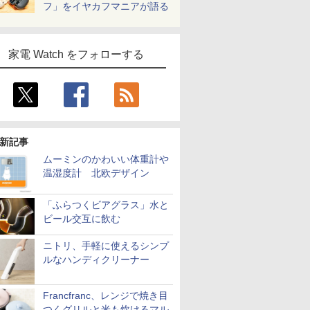
フ」をイヤカフマニアが語る
家電 Watch をフォローする
新記事
ムーミンのかわいい体重計や
温湿度計 北欧デザイン
「ふらつくビアグラス」水と
ビール交互に飲む
ニトリ、手軽に使えるシンプ
ルなハンディクリーナー
Francfranc、レンジで焼き目
つくグリルと米も炊けるマル