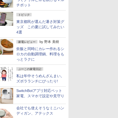
チポット
トピック
東京都民が選んだ暑さ対策グ
ッズ この夏に試してみたい
4選
by
野本 美樹
家電レビュー
炊飯と同時にカレー作れるシ
ロカの自動調理鍋、料理をも
っとラクに
ぷーこの家電日記
私は年中そうめんざんまい。
ズボラランチにぴったり!
SwitchBotアプリ対応ペット
家電、スマホで設定や見守り
会社でも使えそうなミニハン
ディガン、アテックス