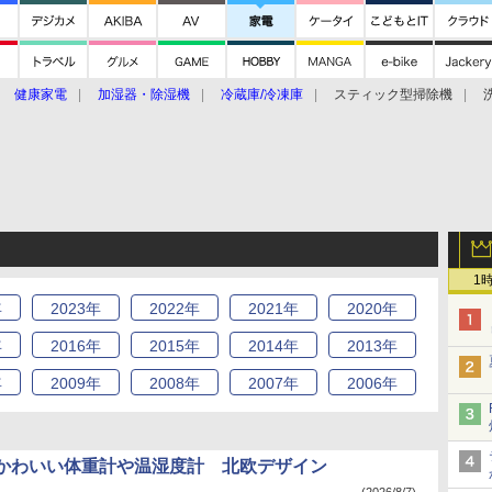
健康家電
加湿器・除湿機
冷蔵庫/冷凍庫
スティック型掃除機
扇風機
オーブン・電子レンジ
スマートハウス
掃除機
家事家電
ke大賞2019】
CES 2020
1
年
2023
年
2022
年
2021
年
2020
年
年
2016
年
2015
年
2014
年
2013
年
年
2009
年
2008
年
2007
年
2006
年
かわいい体重計や温湿度計 北欧デザイン