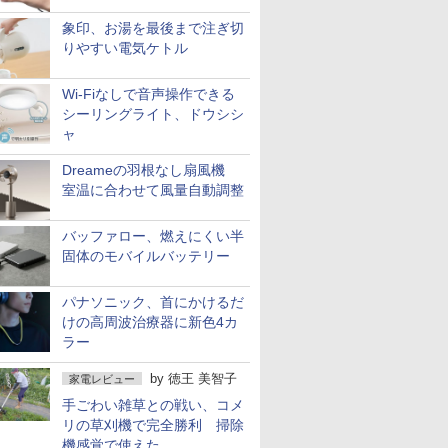
象印、お湯を最後まで注ぎ切
りやすい電気ケトル
Wi-Fiなしで音声操作できる
シーリングライト、ドウシシ
ャ
Dreameの羽根なし扇風機
室温に合わせて風量自動調整
バッファロー、燃えにくい半
固体のモバイルバッテリー
パナソニック、首にかけるだ
けの高周波治療器に新色4カ
ラー
by
徳王 美智子
家電レビュー
手ごわい雑草との戦い、コメ
リの草刈機で完全勝利 掃除
機感覚で使えた