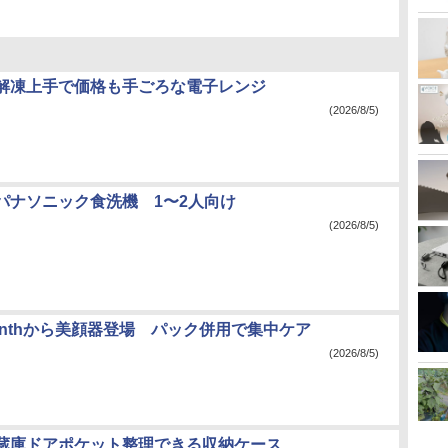
解凍上手で価格も手ごろな電子レンジ
(2026/8/5)
パナソニック食洗機 1〜2人向け
(2026/8/5)
unthから美顔器登場 パック併用で集中ケア
(2026/8/5)
蔵庫ドアポケット整理できる収納ケース