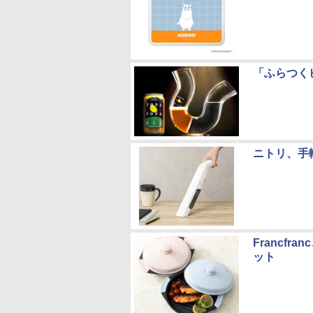
「ふらつく
ニトリ、手
Francf
ット