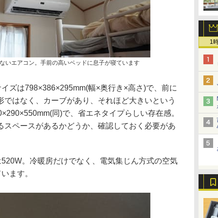
1
ないエアコン。手前の高いベッドに息子が寝ています
ズは798×386×295mm(幅×奥行き×高さ)で、前に
形ではなく、カーブがあり、それほど大きいという
×290×550mm(同)で、省エネタイプらしい存在感。
るスペースがあるかどうか、確認しておく必要があ
は520W。冷暖房だけでなく、電気集じん方式の空気
ています。