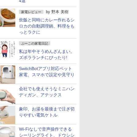
4選
by
野本 美樹
家電レビュー
炊飯と同時にカレー作れるシ
ロカの自動調理鍋、料理をも
っとラクに
ぷーこの家電日記
私は年中そうめんざんまい。
ズボラランチにぴったり!
SwitchBotアプリ対応ペット
家電、スマホで設定や見守り
会社でも使えそうなミニハン
ディガン、アテックス
象印、お湯を最後まで注ぎ切
りやすい電気ケトル
Wi-Fiなしで音声操作できる
シーリングライト、ドウシシ