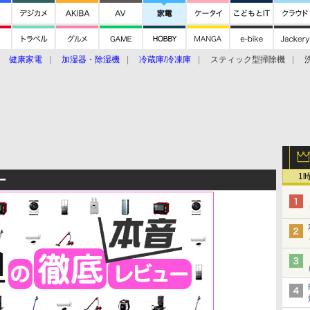
健康家電
加湿器・除湿機
冷蔵庫/冷凍庫
スティック型掃除機
扇風機
オーブン・電子レンジ
スマートハウス
掃除機
家事家電
ke大賞2019】
CES 2020
1
ー