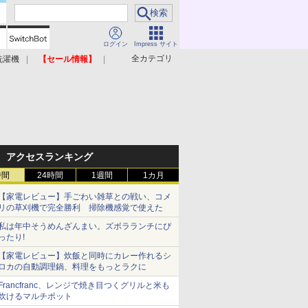
ログイン
Impress サイト
全カテゴリ
洗濯機
【セール情報】
照明器具
美容家電
アクセスランキング
時間
24時間
1週間
1カ月
【家電レビュー】手ごわい雑草との戦い、コメ
リの草刈機で完全勝利 掃除機感覚で使えた
私は年中そうめんざんまい。ズボラランチにぴ
ったり!
【家電レビュー】炊飯と同時にカレー作れるシ
ロカの自動調理鍋、料理をもっとラクに
Francfranc、レンジで焼き目つくグリルと米も
炊けるマルチポット