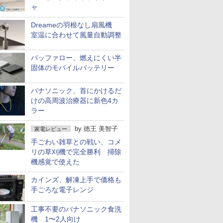
ャ
Dreameの羽根なし扇風機
室温に合わせて風量自動調整
バッファロー、燃えにくい半
固体のモバイルバッテリー
パナソニック、首にかけるだ
けの高周波治療器に新色4カ
ラー
by
徳王 美智子
家電レビュー
手ごわい雑草との戦い、コメ
リの草刈機で完全勝利 掃除
機感覚で使えた
カインズ、解凍上手で価格も
手ごろな電子レンジ
工事不要のパナソニック食洗
機 1〜2人向け