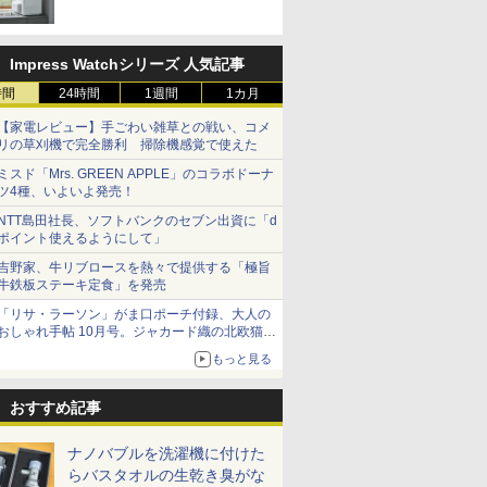
Impress Watchシリーズ 人気記事
時間
24時間
1週間
1カ月
【家電レビュー】手ごわい雑草との戦い、コメ
リの草刈機で完全勝利 掃除機感覚で使えた
ミスド「Mrs. GREEN APPLE」のコラボドーナ
ツ4種、いよいよ発売！
NTT島田社長、ソフトバンクのセブン出資に「d
ポイント使えるようにして」
吉野家、牛リブロースを熱々で提供する「極旨
牛鉄板ステーキ定食」を発売
「リサ・ラーソン」がま口ポーチ付録、大人の
おしゃれ手帖 10月号。ジャカード織の北欧猫デ
ザイン
もっと見る
おすすめ記事
ナノバブルを洗濯機に付けた
らバスタオルの生乾き臭がな