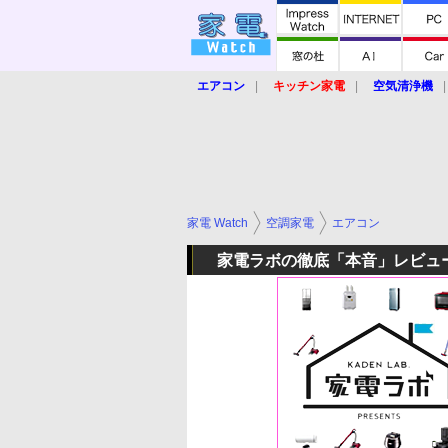
エアコン
キッチン家電
空気清浄機
炊飯器
ロボット掃除機
暖房器具
業界動向
【家電大賞2019】
【e-bi
家電 Watch
空調家電
エアコン
家電ラボの徹底「本音」レビュ