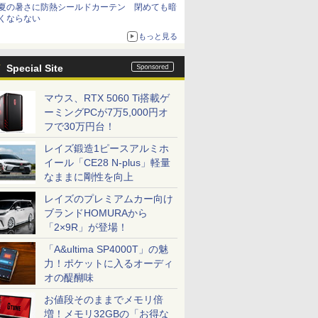
夏の暑さに防熱シールドカーテン 閉めても暗
くならない
もっと見る
Special Site
マウス、RTX 5060 Ti搭載ゲ
ーミングPCが7万5,000円オ
フで30万円台！
レイズ鍛造1ピースアルミホ
イール「CE28 N-plus」軽量
なままに剛性を向上
レイズのプレミアムカー向け
ブランドHOMURAから
「2×9R」が登場！
「A&ultima SP4000T」の魅
力！ポケットに入るオーディ
オの醍醐味
お値段そのままでメモリ倍
増！メモリ32GBの「お得な