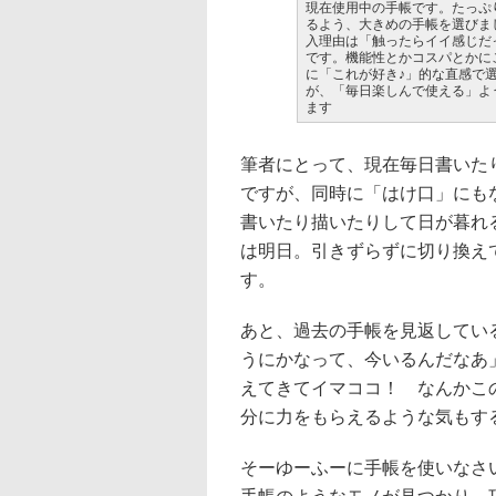
現在使用中の手帳です。たっぷ
るよう、大きめの手帳を選びま
入理由は「触ったらイイ感じだ
です。機能性とかコスパとかに
に「これが好き♪」的な直感で
が、「毎日楽しんで使える」よ
ます
筆者にとって、現在毎日書いた
ですが、同時に「はけ口」にも
書いたり描いたりして日が暮れ
は明日。引きずらずに切り換え
す。
あと、過去の手帳を見返してい
うにかなって、今いるんだなあ
えてきてイマココ！ なんかこ
分に力をもらえるような気もす
そーゆーふーに手帳を使いなさ