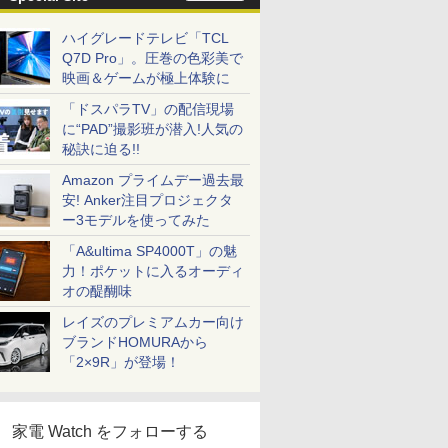
ハイグレードテレビ「TCL
Q7D Pro」。圧巻の色彩美で
映画＆ゲームが極上体験に
「ドスパラTV」の配信現場
に“PAD”撮影班が潜入!人気の
秘訣に迫る!!
Amazon プライムデー過去最
安! Anker注目プロジェクタ
ー3モデルを使ってみた
「A&ultima SP4000T」の魅
力！ポケットに入るオーディ
オの醍醐味
レイズのプレミアムカー向け
ブランドHOMURAから
「2×9R」が登場！
家電 Watch をフォローする