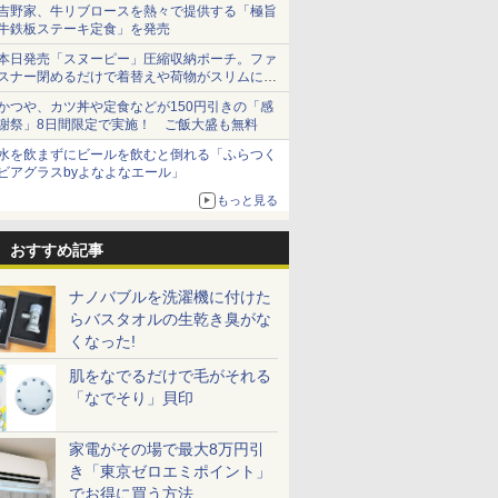
吉野家、牛リブロースを熱々で提供する「極旨
牛鉄板ステーキ定食」を発売
本日発売「スヌーピー」圧縮収納ポーチ。ファ
スナー閉めるだけで着替えや荷物がスリムにま
とまる
かつや、カツ丼や定食などが150円引きの「感
謝祭」8日間限定で実施！ ご飯大盛も無料
水を飲まずにビールを飲むと倒れる「ふらつく
ビアグラスbyよなよなエール」
もっと見る
おすすめ記事
ナノバブルを洗濯機に付けた
らバスタオルの生乾き臭がな
くなった!
肌をなでるだけで毛がそれる
「なでそり」貝印
家電がその場で最大8万円引
き「東京ゼロエミポイント」
でお得に買う方法