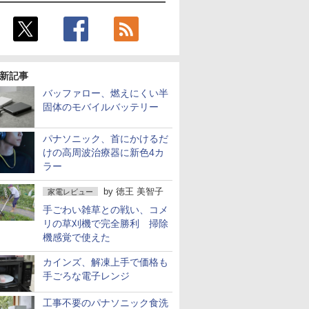
新記事
バッファロー、燃えにくい半
固体のモバイルバッテリー
パナソニック、首にかけるだ
けの高周波治療器に新色4カ
ラー
by
徳王 美智子
家電レビュー
手ごわい雑草との戦い、コメ
リの草刈機で完全勝利 掃除
機感覚で使えた
カインズ、解凍上手で価格も
手ごろな電子レンジ
工事不要のパナソニック食洗