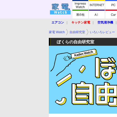
エアコン
キッチン家電
空気清浄機
炊飯器
ロボット掃除機
暖房器具
家電 Watch
自由研究室
いろいろレビュー
業界動向
【家電大賞2019】
【e-bi
ぼくらの自由研究室