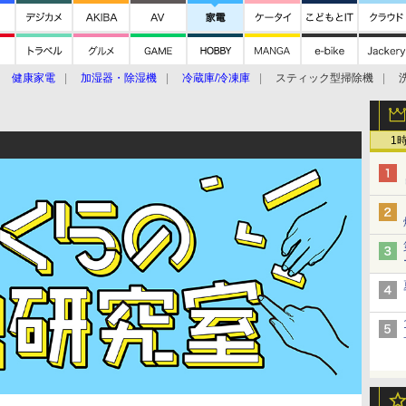
健康家電
加湿器・除湿機
冷蔵庫/冷凍庫
スティック型掃除機
扇風機
オーブン・電子レンジ
スマートハウス
掃除機
家事家電
ke大賞2019】
CES 2020
1