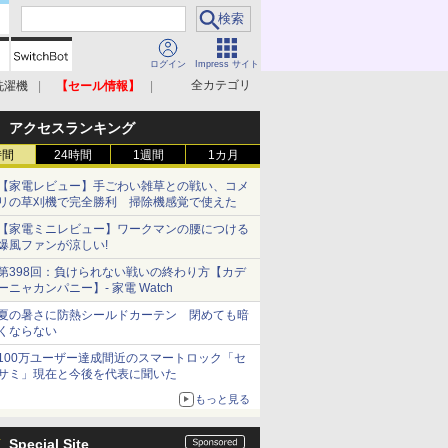
ログイン
Impress サイト
全カテゴリ
洗濯機
【セール情報】
照明器具
美容家電
アクセスランキング
時間
24時間
1週間
1カ月
【家電レビュー】手ごわい雑草との戦い、コメ
リの草刈機で完全勝利 掃除機感覚で使えた
【家電ミニレビュー】ワークマンの腰につける
爆風ファンが涼しい!
第398回：負けられない戦いの終わり方【カデ
ーニャカンパニー】- 家電 Watch
夏の暑さに防熱シールドカーテン 閉めても暗
くならない
100万ユーザー達成間近のスマートロック「セ
サミ」現在と今後を代表に聞いた
もっと見る
Special Site