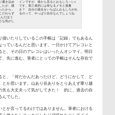
り書き込め
インですが、後から見るとおもしろ～い♪
したが、購
です。第三者的には単なるメモと落書
ったから」
き？ 自分の過去をいちばんおもしろがれ
こだわらず
るのって、やっぱり自分なんでしょうね
選んだほう
うな気がし
り描いたりしているこの手帳は「記録」でもあるん
なっているんだと思います。一日かけてアレコレと
ると、その日のアレコレはいったんオシマイ。明日
て、先に進む。筆者にとっての手帳はそんな存在で
ると、「何だかんだあったけど、どうにかして、ど
」とか思います。山あり谷ありをとりあえず乗り越
の先も大丈夫って気がしてきた！ 的に、過去の自
るんでした。
いとか言ってるわけではありません。筆者における