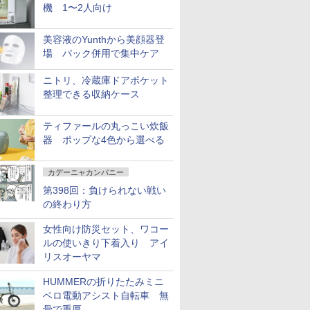
機 1〜2人向け
美容液のYunthから美顔器登
場 パック併用で集中ケア
ニトリ、冷蔵庫ドアポケット
整理できる収納ケース
ティファールの丸っこい炊飯
器 ポップな4色から選べる
カデーニャカンパニー
第398回：負けられない戦い
の終わり方
女性向け防災セット、ワコー
ルの使いきり下着入り アイ
リスオーヤマ
HUMMERの折りたたみミニ
ベロ電動アシスト自転車 無
骨で重厚