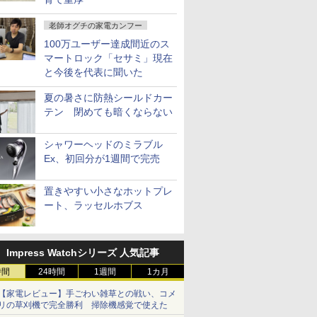
老師オグチの家電カンフー
100万ユーザー達成間近のス
マートロック「セサミ」現在
と今後を代表に聞いた
夏の暑さに防熱シールドカー
テン 閉めても暗くならない
シャワーヘッドのミラブル
Ex、初回分が1週間で完売
置きやすい小さなホットプレ
ート、ラッセルホブス
Impress Watchシリーズ 人気記事
時間
24時間
1週間
1カ月
【家電レビュー】手ごわい雑草との戦い、コメ
リの草刈機で完全勝利 掃除機感覚で使えた