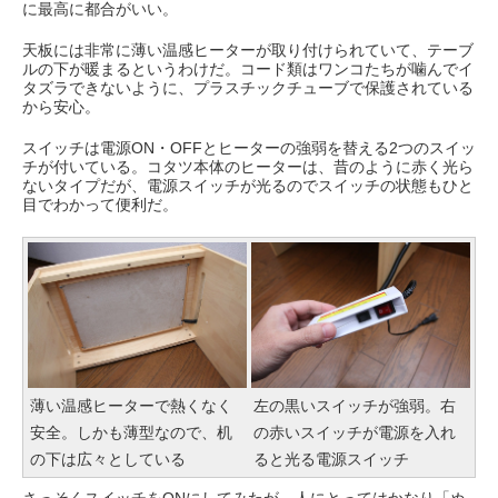
に最高に都合がいい。
天板には非常に薄い温感ヒーターが取り付けられていて、テーブ
ルの下が暖まるというわけだ。コード類はワンコたちが噛んでイ
タズラできないように、プラスチックチューブで保護されている
から安心。
スイッチは電源ON・OFFとヒーターの強弱を替える2つのスイッ
チが付いている。コタツ本体のヒーターは、昔のように赤く光ら
ないタイプだが、電源スイッチが光るのでスイッチの状態もひと
目でわかって便利だ。
薄い温感ヒーターで熱くなく
左の黒いスイッチが強弱。右
安全。しかも薄型なので、机
の赤いスイッチが電源を入れ
の下は広々としている
ると光る電源スイッチ