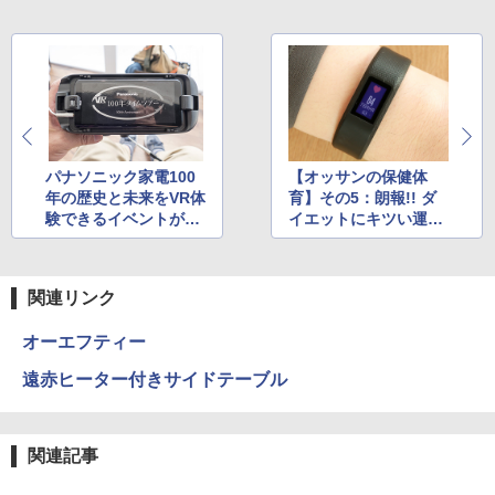
パナソニック家電100
【オッサンの保健体
年の歴史と未来をVR体
育】その5：朗報!! ダ
験できるイベントが開
イエットにキツい運動
催中
は不要らしい
関連リンク
オーエフティー
遠赤ヒーター付きサイドテーブル
関連記事