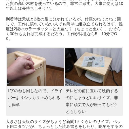
た質の高い木材を使っているので、非常に頑丈。大事に使えば10
年以上は長持ちしそうだ。
到着時は天板と2枚の足に分かれているが、付属のねじとねじ回
しで、工作に慣れていない人でも簡単に組み立てられるはず。難
度は2段のカラーボックスと大差なく（ちょっと重い）、おそら
く30分もあれば完成するだろう。工作が得意なら5～10分でO
K。
L字のねじ回しなので、ドライ
テレビの前に置いて晩酌する
バーよりシッカリ止められる
のにちょうどいいサイズ。非
し簡単
常に頑丈で人が座ってもビク
ともしない
大きさは天板のサイズがちょうど新聞1面ぐらいのサイズ。ペッ
ト用コタツだが、ちょっとした読み書きをしたり、晩酌をするの