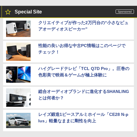
Special Site
クリエイティブが作った2万円台の“小さなピュ
アオーディオスピーカー”
性能の良いお得な中古PC情報はこのページで
チェック！
ハイグレードテレビ「TCL Q7D Pro」。圧巻の
色彩美で映画＆ゲームが極上体験に
総合オーディオブランドに進化するSHANLING
とは何者か？
レイズ鍛造1ピースアルミホイール「CE28 N-p
lus」軽量なままに剛性を向上