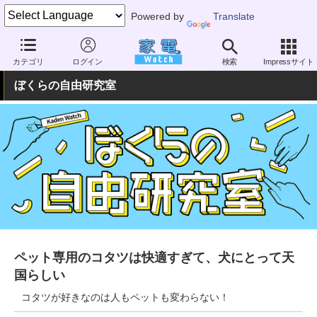
Powered by
Translate
家電 Watch
その他・家電
ペット
犬
カテゴリ
ログイン
検索
Impressサイト
ぼくらの自由研究室
ペット専用のコタツは快適すぎて、犬にとって天
国らしい
コタツが好きなのは人もペットも変わらない！