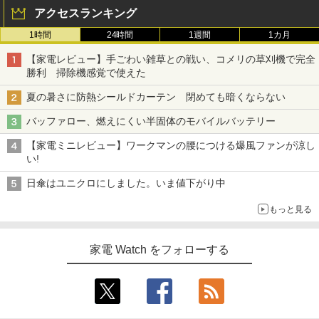
アクセスランキング
1時間
24時間
1週間
1カ月
【家電レビュー】手ごわい雑草との戦い、コメリの草刈機で完全
勝利 掃除機感覚で使えた
夏の暑さに防熱シールドカーテン 閉めても暗くならない
バッファロー、燃えにくい半固体のモバイルバッテリー
【家電ミニレビュー】ワークマンの腰につける爆風ファンが涼し
い!
日傘はユニクロにしました。いま値下がり中
もっと見る
家電 Watch をフォローする