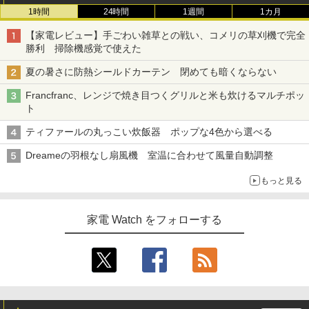
1時間
24時間
1週間
1カ月
【家電レビュー】手ごわい雑草との戦い、コメリの草刈機で完全
勝利 掃除機感覚で使えた
夏の暑さに防熱シールドカーテン 閉めても暗くならない
Francfranc、レンジで焼き目つくグリルと米も炊けるマルチポッ
ト
ティファールの丸っこい炊飯器 ポップな4色から選べる
Dreameの羽根なし扇風機 室温に合わせて風量自動調整
もっと見る
家電 Watch をフォローする