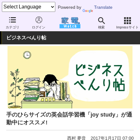
Powered by
Translate
家電 Watch
その他・家電
時計・文具
文具
カテゴリ
ログイン
検索
Impressサイト
ビジネスべんり帖
手のひらサイズの英会話学習機「joy study」が通
勤中にオススメ!
西村 夢音
2017年1月17日 07:00