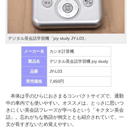
デジタル英会話学習機「joy study JY-L03」
メーカー名
カシオ計算機
製品名
デジタル英会話学習機 joy study
品番
JY-L03
実売価格
7,450円
本体は手のひらにおさまるコンパクトサイズで、通勤
中の車内でも使いやすい。オススメは、とっさに思いつ
きにくい英会話フレーズが学べるという「キクタン英会
話」。忘れがちな熟語が例文ととも紹介されていて、一
文が長すぎないため覚えやすい。