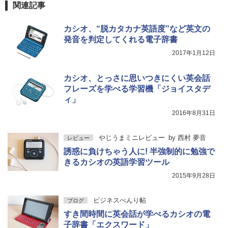
関連記事
カシオ、“脱カタカナ英語度”など英文の
発音を判定してくれる電子辞書
2017年1月12日
カシオ、とっさに思いつきにくい英会話
フレーズを学べる学習機「ジョイスタデ
ィ」
2016年8月31日
やじうまミニレビュー
by
西村 夢音
レビュー
誘惑に負けちゃう人に! 半強制的に勉強で
きるカシオの英語学習ツール
2015年9月28日
ビジネスべんり帖
ブログ
すき間時間に英会話が学べるカシオの電
子辞書「エクスワード」