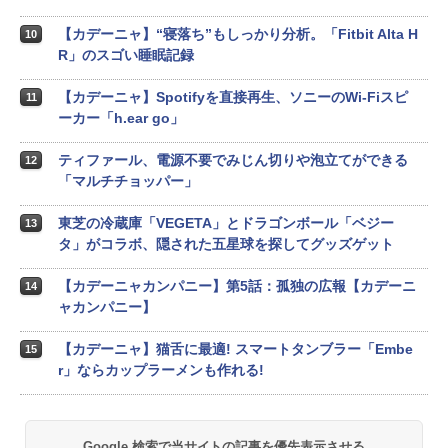
【カデーニャ】“寝落ち”もしっかり分析。「Fitbit Alta H
10
R」のスゴい睡眠記録
【カデーニャ】Spotifyを直接再生、ソニーのWi-Fiスピ
11
ーカー「h.ear go」
ティファール、電源不要でみじん切りや泡立てができる
12
「マルチチョッパー」
東芝の冷蔵庫「VEGETA」とドラゴンボール「ベジー
13
タ」がコラボ、隠された五星球を探してグッズゲット
【カデーニャカンパニー】第5話：孤独の広報【カデーニ
14
ャカンパニー】
【カデーニャ】猫舌に最適! スマートタンブラー「Embe
15
r」ならカップラーメンも作れる!
Google 検索で当サイトの記事を優先表示させる