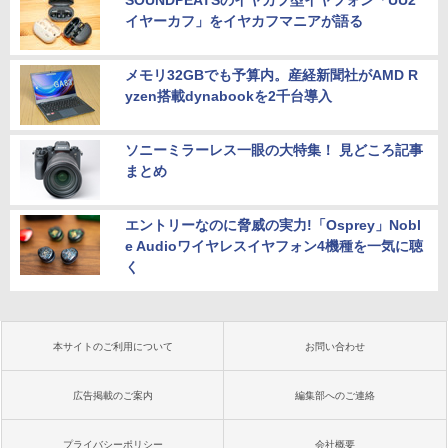
SOUNDPEATSのイヤカフ型イヤフォン「UU2
イヤーカフ」をイヤカフマニアが語る
メモリ32GBでも予算内。産経新聞社がAMD R
yzen搭載dynabookを2千台導入
ソニーミラーレス一眼の大特集！ 見どころ記事
まとめ
エントリーなのに脅威の実力!「Osprey」Nobl
e Audioワイヤレスイヤフォン4機種を一気に聴
く
本サイトのご利用について
お問い合わせ
広告掲載のご案内
編集部へのご連絡
プライバシーポリシー
会社概要