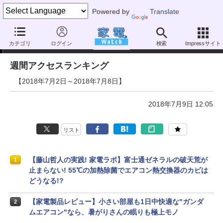
Powered by
Translate
アクセスランキング
カテゴリ
ログイン
検索
Impressサイト
週間アクセスランキング
【2018年7月2日～2018年7月8日】
2018年7月9日 12:05
リスト
【藤山哲人の実践! 家電ラボ】富士通ゼネラルの破天荒が
1
止まらない! 55℃の加熱除菌でエアコン熱交換器のカビは
どうなる!?
【家電製品レビュー】小さい部屋も1日中快適な"ガンダ
2
ムエアコン"なら、暑がりさんの眠りも極上モノ