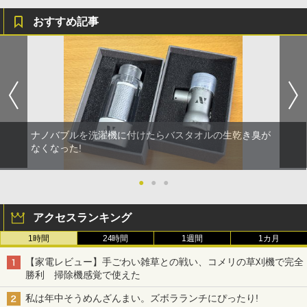
おすすめ記事
ナノバブルを洗濯機に付けたらバスタオルの生乾き臭が
なくなった!
●
●
●
アクセスランキング
1時間
24時間
1週間
1カ月
【家電レビュー】手ごわい雑草との戦い、コメリの草刈機で完全
勝利 掃除機感覚で使えた
私は年中そうめんざんまい。ズボラランチにぴったり!