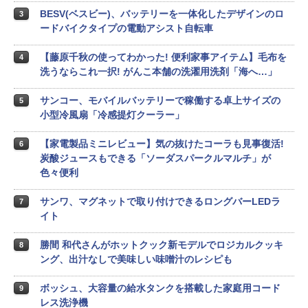
BESV(ベスビー)、バッテリーを一体化したデザインのロ
3
ードバイクタイプの電動アシスト自転車
【藤原千秋の使ってわかった! 便利家事アイテム】毛布を
4
洗うならこれ一択! がんこ本舗の洗濯用洗剤「海へ…」
サンコー、モバイルバッテリーで稼働する卓上サイズの
5
小型冷風扇「冷感提灯クーラー」
【家電製品ミニレビュー】気の抜けたコーラも見事復活!
6
炭酸ジュースもできる「ソーダスパークルマルチ」が
色々便利
サンワ、マグネットで取り付けできるロングバーLEDラ
7
イト
勝間 和代さんがホットクック新モデルでロジカルクッキ
8
ング、出汁なしで美味しい味噌汁のレシピも
ボッシュ、大容量の給水タンクを搭載した家庭用コード
9
レス洗浄機