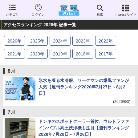
カテゴリ
ログイン
検索
Impressサイト
アクセスランキング 2026年 記事一覧
2026
年
2025
年
2024
年
2023
年
2022
年
2021
年
2020
年
2019
年
2018
年
2017
年
2016
年
2015
年
2014
年
2013
年
8月
氷水を着る水冷服、ワークマンの爆風ファンが
人気【週刊ランキング2026年7月27日～8月2
日】
(2026/8/3)
7月
ドンキのスポットクーラー首位、ウルトラファ
インバブル高圧洗浄機も注目【週刊ランキング
2026年7月20日～7月26日】