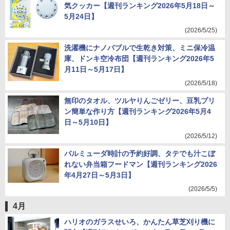
気クッカー【週刊ランキング2026年5月18日～
5月24日】
(2026/5/25)
洗濯機にナノバブルで生乾き対策、ミニ保冷温
庫、ドンキ空冷布団【週刊ランキング2026年5
月11日～5月17日】
(2026/5/18)
無印のタオル、ツルヤりんごゼリー、豆乳プリ
ン簡単な作り方【週刊ランキング2026年5月4
日～5月10日】
(2026/5/12)
バルミューダ時計の予約好調、タテでも汁こぼ
れない弁当箱フードマン【週刊ランキング2026
年4月27日～5月3日】
(2026/5/5)
4月
ハリオのガラスせいろ、かんたん草芝刈り機に