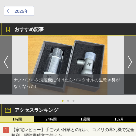
2025年
おすすめ記事
ナノバブルを洗濯機に付けたらバスタオルの生乾き臭が
なくなった!
●
●
●
アクセスランキング
1時間
24時間
1週間
1カ月
【家電レビュー】手ごわい雑草との戦い、コメリの草刈機で完全
勝利 掃除機感覚で使えた