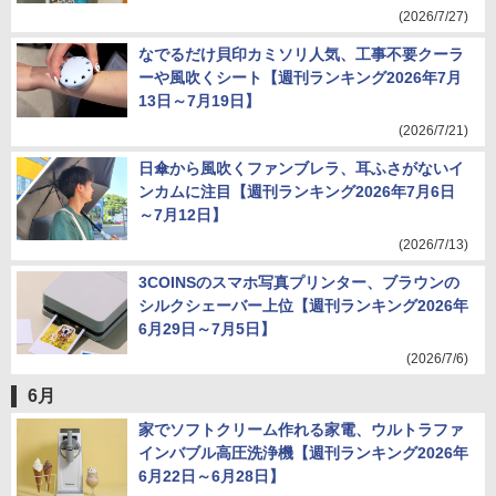
(2026/7/27)
なでるだけ貝印カミソリ人気、工事不要クーラ
ーや風吹くシート【週刊ランキング2026年7月
13日～7月19日】
(2026/7/21)
日傘から風吹くファンブレラ、耳ふさがないイ
ンカムに注目【週刊ランキング2026年7月6日
～7月12日】
(2026/7/13)
3COINSのスマホ写真プリンター、ブラウンの
シルクシェーバー上位【週刊ランキング2026年
6月29日～7月5日】
(2026/7/6)
6月
家でソフトクリーム作れる家電、ウルトラファ
インバブル高圧洗浄機【週刊ランキング2026年
6月22日～6月28日】