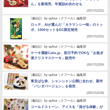
ん」を新発売、年賀詰め合わせも
(2017/12/22)
by
qufour（クフール）編集部
暮らし
ロッテ、AIが選んだ「カラマンシー味」のトッ
ポ、1500セットをEC限定発売
(2017/12/22)
by
qufour（クフール）編集部
暮らし
ケーキ通販Cake.jp、前日予約でOKな「お急ぎ
便クリスマスケーキ」販売中
(2017/12/20)
by
qufour（クフール）編集部
暮らし
東京ばな奈、シャンシャン公開に合わせ、新作
「パンダバージョン」を発売
(2017/12/19)
by
qufour（クフール）編集部
暮らし
コールドストーン、アイスを「混ぜる体験」が