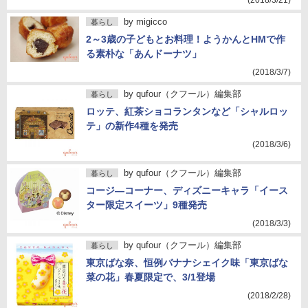
(2018/3/21)
by
migicco
暮らし
2～3歳の子どもとお料理！ようかんとHMで作
る素朴な「あんドーナツ」
(2018/3/7)
by
qufour（クフール）編集部
暮らし
ロッテ、紅茶ショコランタンなど「シャルロッ
テ」の新作4種を発売
(2018/3/6)
by
qufour（クフール）編集部
暮らし
コージ―コーナー、ディズニーキャラ「イース
ター限定スイーツ」9種発売
(2018/3/3)
by
qufour（クフール）編集部
暮らし
東京ばな奈、恒例バナナシェイク味「東京ばな
菜の花」春夏限定で、3/1登場
(2018/2/28)