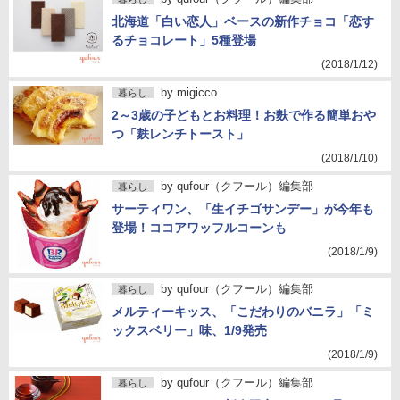
北海道「白い恋人」ベースの新作チョコ「恋す
るチョコレート」5種登場
(2018/1/12)
by
migicco
暮らし
2～3歳の子どもとお料理！お麩で作る簡単おや
つ「麸レンチトースト」
(2018/1/10)
by
qufour（クフール）編集部
暮らし
サーティワン、「生イチゴサンデー」が今年も
登場！ココアワッフルコーンも
(2018/1/9)
by
qufour（クフール）編集部
暮らし
メルティーキッス、「こだわりのバニラ」「ミ
ックスベリー」味、1/9発売
(2018/1/9)
by
qufour（クフール）編集部
暮らし