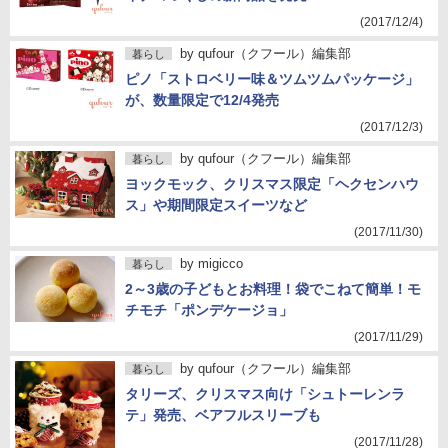
(2017/12/4)
by
qufour（クフール）編集部
暮らし
ピノ「ストロベリー味＆ツムツムパッケージ」
が、数量限定で12/4発売
(2017/12/3)
by
qufour（クフール）編集部
暮らし
ヨックモック、クリスマス限定「ヘクセンハウ
ス」や期間限定スイーツなど
(2017/11/30)
by
migicco
暮らし
2～3歳の子どもとお料理！袋でこねて簡単！モ
チモチ「ポンデケージョ」
(2017/11/29)
by
qufour（クフール）編集部
暮らし
タリーズ、クリスマス向け「シュトーレンラ
テ」発売、ベアフルスリーブも
(2017/11/28)