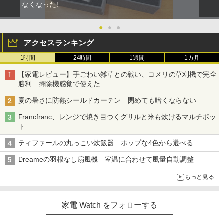
なくなった!
●
●
●
アクセスランキング
1時間
24時間
1週間
1カ月
【家電レビュー】手ごわい雑草との戦い、コメリの草刈機で完全
勝利 掃除機感覚で使えた
夏の暑さに防熱シールドカーテン 閉めても暗くならない
Francfranc、レンジで焼き目つくグリルと米も炊けるマルチポッ
ト
ティファールの丸っこい炊飯器 ポップな4色から選べる
Dreameの羽根なし扇風機 室温に合わせて風量自動調整
もっと見る
家電 Watch をフォローする