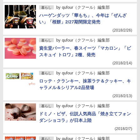
by
qufour（クフール）編集部
暮らし
ハーゲンダッツ「華もち」、今年は「ぜんざ
い」「桜餅」2/27期間限定発売
(2018/2/26)
by
qufour（クフール）編集部
暮らし
資生堂パーラー、春スイーツ「マカロン」「ビ
スキュイ トロワ」2種、発売
(2018/2/14)
by
qufour（クフール）編集部
暮らし
ロッテ・クランキー、抹茶ラテ＆クッキー、キ
ャラメル＆シリアル2品登場
(2018/2/13)
by
qufour（クフール）編集部
暮らし
ドミノ・ピザ、伝説人気商品「焼き立てフォン
ダンショコラ」が日本上陸
(2018/2/7)
by
qufour（クフール）編集部
暮らし