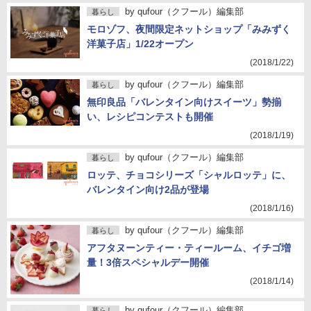
by
qufour（クフール）編集部
暮らし
モロゾフ、夜間限定ネットショップ「みみずく
洋菓子店」1/22オープン
(2018/1/22)
by
qufour（クフール）編集部
暮らし
無印良品「バレンタイン向けスイーツ」勢揃
い、レシピコンテストも開催
(2018/1/19)
by
qufour（クフール）編集部
暮らし
ロッテ、チョコシリーズ「シャルロッテ」に、
バレンタイン向け2品が登場
(2018/1/16)
by
qufour（クフール）編集部
暮らし
アフタヌーンティー・ティールーム、イチゴ増
量！3倍スペシャルデー開催
(2018/1/14)
by
qufour（クフール）編集部
暮らし