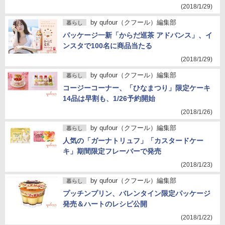
(2018/1/29)
by
qufour（クフール）編集部
暮らし
パッケージ一新「からだ巡茶 アドバンス」、イ
ンスタで100名に商品当たる
(2018/1/29)
by
qufour（クフール）編集部
暮らし
コージーコーナー、「ひなまつり」限定ケーキ
14品は早割も、1/26予約開始
(2018/1/26)
by
qufour（クフール）編集部
暮らし
人気の「ガーナトリュフ」「カスタードケー
キ」期間限定フレーバーで発売
(2018/1/23)
by
qufour（クフール）編集部
暮らし
プッチンプリン、バレンタイン限定パッケージ
発売＆ハートのレシピ公開
(2018/1/22)