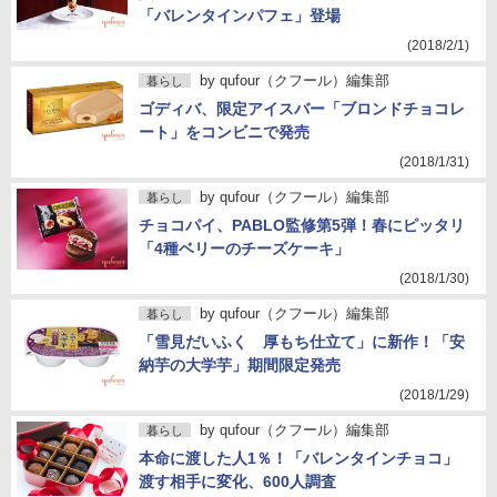
「バレンタインパフェ」登場
(2018/2/1)
by
qufour（クフール）編集部
暮らし
ゴディバ、限定アイスバー「ブロンドチョコレ
ート」をコンビニで発売
(2018/1/31)
by
qufour（クフール）編集部
暮らし
チョコパイ、PABLO監修第5弾！春にピッタリ
「4種ベリーのチーズケーキ」
(2018/1/30)
by
qufour（クフール）編集部
暮らし
「雪見だいふく 厚もち仕立て」に新作！「安
納芋の大学芋」期間限定発売
(2018/1/29)
by
qufour（クフール）編集部
暮らし
本命に渡した人1％！「バレンタインチョコ」
渡す相手に変化、600人調査