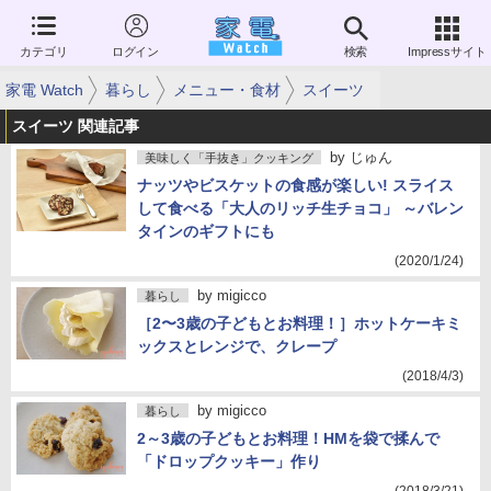
カテゴリ
ログイン
検索
Impressサイト
家電 Watch
暮らし
メニュー・食材
スイーツ
スイーツ 関連記事
by
じゅん
美味しく「手抜き」クッキング
ナッツやビスケットの食感が楽しい! スライス
して食べる「大人のリッチ生チョコ」 ～バレン
タインのギフトにも
(2020/1/24)
by
migicco
暮らし
［2〜3歳の子どもとお料理！］ホットケーキミ
ックスとレンジで、クレープ
(2018/4/3)
by
migicco
暮らし
2～3歳の子どもとお料理！HMを袋で揉んで
「ドロップクッキー」作り