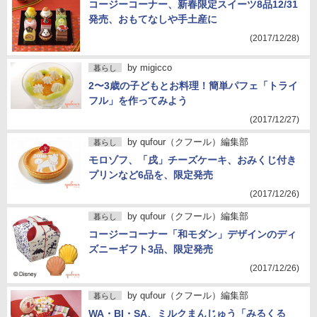
コージーコーナー、新春限定スイーツ8品12/31
発売、おもてなしや手土産に
(2017/12/28)
by
migicco
暮らし
2〜3歳の子どもとお料理！簡単パフェ「トライ
フル」を作ってみよう
(2017/12/27)
by
qufour（クフール）編集部
暮らし
モロゾフ、「戌」チーズケーキ、おみくじ付き
プリンなど6品を、限定発売
(2017/12/26)
by
qufour（クフール）編集部
暮らし
コージーコーナー「和モダン」デザインのディ
ズニーギフト3品、限定発売
(2017/12/26)
by
qufour（クフール）編集部
暮らし
WA・BI・SA、ミルクまんじゅう「みるくる