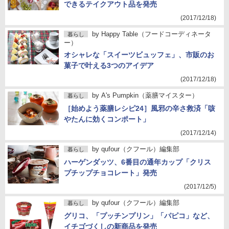
できるテイクアウト品を発売
(2017/12/18)
by
Happy Table（フードコーディネータ
暮らし
ー）
オシャレな「スイーツビュッフェ」、市販のお
菓子で叶える3つのアイデア
(2017/12/18)
by
A's Pumpkin（薬膳マイスター）
暮らし
［始めよう薬膳レシピ24］風邪の辛さ救済「咳
やたんに効くコンポート」
(2017/12/14)
by
qufour（クフール）編集部
暮らし
ハーゲンダッツ、6番目の通年カップ「クリス
プチップチョコレート」発売
(2017/12/5)
by
qufour（クフール）編集部
暮らし
グリコ、「プッチンプリン」「パピコ」など、
イチゴづくしの新商品を発売