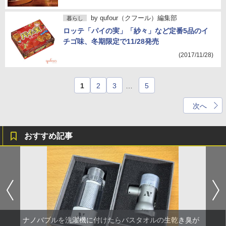
by
qufour（クフール）編集部
暮らし
ロッテ「パイの実」「紗々」など定番5品のイ
チゴ味、冬期限定で11/28発売
(2017/11/28)
1
2
3
…
5
次へ
おすすめ記事
ナノバブルを洗濯機に付けたらバスタオルの生乾き臭が