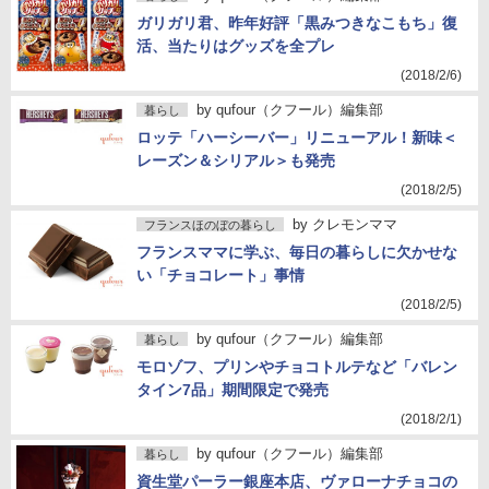
ガリガリ君、昨年好評「黒みつきなこもち」復
活、当たりはグッズを全プレ
(2018/2/6)
by
qufour（クフール）編集部
暮らし
ロッテ「ハーシーバー」リニューアル！新味＜
レーズン＆シリアル＞も発売
(2018/2/5)
by
クレモンママ
フランスほのぼの暮らし
フランスママに学ぶ、毎日の暮らしに欠かせな
い「チョコレート」事情
(2018/2/5)
by
qufour（クフール）編集部
暮らし
モロゾフ、プリンやチョコトルテなど「バレン
タイン7品」期間限定で発売
(2018/2/1)
by
qufour（クフール）編集部
暮らし
資生堂パーラー銀座本店、ヴァローナチョコの