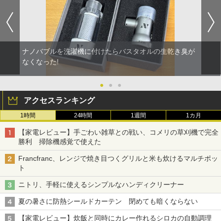
ナノバブルを洗濯機に付けたらバスタオルの生乾き臭が
なくなった!
●
●
●
アクセスランキング
1時間
24時間
1週間
1カ月
【家電レビュー】手ごわい雑草との戦い、コメリの草刈機で完全
勝利 掃除機感覚で使えた
Francfranc、レンジで焼き目つくグリルと米も炊けるマルチポッ
ト
ニトリ、手軽に使えるシンプルなハンディクリーナー
夏の暑さに防熱シールドカーテン 閉めても暗くならない
【家電レビュー】炊飯と同時にカレー作れるシロカの自動調理