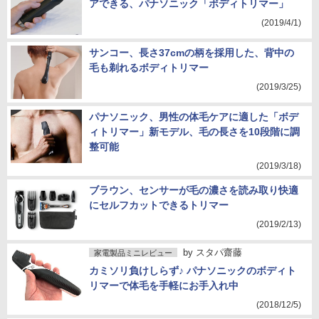
アできる、パナソニック「ボディトリマー」
(2019/4/1)
サンコー、長さ37cmの柄を採用した、背中の
毛も剃れるボディトリマー
(2019/3/25)
パナソニック、男性の体毛ケアに適した「ボデ
ィトリマー」新モデル、毛の長さを10段階に調
整可能
(2019/3/18)
ブラウン、センサーが毛の濃さを読み取り快適
にセルフカットできるトリマー
(2019/2/13)
by
スタパ齋藤
家電製品ミニレビュー
カミソリ負けしらず♪ パナソニックのボディト
リマーで体毛を手軽にお手入れ中
(2018/12/5)