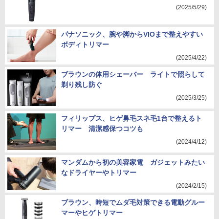
(2025/5/29)
パナソニック、腕や脚からVIOまで整えやすい
ボディトリマー
(2025/4/22)
ブラウンの体用シェーバー ライトで照らして
剃り残し防ぐ
(2025/3/25)
フィリップス、ヒゲ鼻毛スネ毛1台で整えるト
リマー 清潔感保つコツも
(2024/4/12)
マンダムから初の美容家電 ガジェットみたい
なドライヤーやトリマー
(2024/2/15)
ブラウン、時短でムダ毛対策できる電動グルー
マーやヒゲトリマー