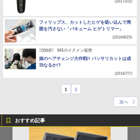
(2017/2/2)
フィリップス、カットしたヒゲを吸い込んで周
囲を汚さない「バキューム ヒゲトリマー」
(2016/8/25)
941のイクメン徒然
ブログ
娘のヘアチェンジ大作戦!! バッサリカットは成
功なるか!?
(2016/7/7)
1
2
次へ
おすすめ記事