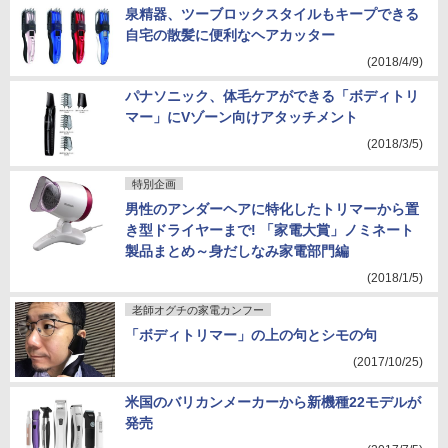
泉精器、ツーブロックスタイルもキープできる
自宅の散髪に便利なヘアカッター
(2018/4/9)
パナソニック、体毛ケアができる「ボディトリ
マー」にVゾーン向けアタッチメント
(2018/3/5)
特別企画
男性のアンダーヘアに特化したトリマーから置
き型ドライヤーまで! 「家電大賞」ノミネート
製品まとめ～身だしなみ家電部門編
(2018/1/5)
老師オグチの家電カンフー
「ボディトリマー」の上の句とシモの句
(2017/10/25)
米国のバリカンメーカーから新機種22モデルが
発売