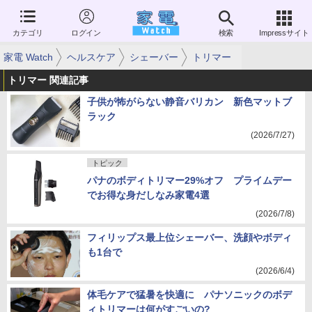
カテゴリ
ログイン
検索
Impressサイト
家電 Watch
ヘルスケア
シェーバー
トリマー
トリマー 関連記事
子供が怖がらない静音バリカン 新色マットブ
ラック
(2026/7/27)
トピック
パナのボディトリマー29%オフ プライムデー
でお得な身だしなみ家電4選
(2026/7/8)
フィリップス最上位シェーバー、洗顔やボディ
も1台で
(2026/6/4)
体毛ケアで猛暑を快適に パナソニックのボデ
ィトリマーは何がすごいの?