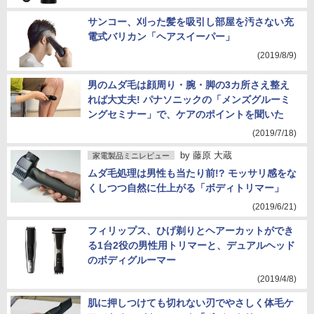
サンコー、刈った髪を吸引し部屋を汚さない充
電式バリカン「ヘアスイーパー」
(2019/8/9)
男のムダ毛は顔周り・腕・脚の3カ所さえ整え
れば大丈夫! パナソニックの「メンズグルーミ
ングセミナー」で、ケアのポイントを聞いた
(2019/7/18)
by
藤原 大蔵
家電製品ミニレビュー
ムダ毛処理は男性も当たり前!? モッサリ感をな
くしつつ自然に仕上がる「ボディトリマー」
(2019/6/21)
フィリップス、ひげ剃りとヘアーカットができ
る1台2役の男性用トリマーと、デュアルヘッド
のボディグルーマー
(2019/4/8)
肌に押しつけても切れない刃でやさしく体毛ケ