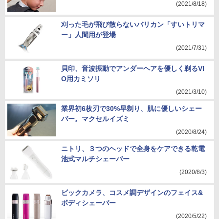
(2021/8/18)
刈った毛が飛び散らないバリカン「すいトリマ
ー」人間用が登場
(2021/7/31)
貝印、音波振動でアンダーヘアを優しく剃るVI
O用カミソリ
(2021/3/10)
業界初6枚刃で30%早剃り、肌に優しいシェー
バー。マクセルイズミ
(2020/8/24)
ニトリ、３つのヘッドで全身をケアできる乾電
池式マルチシェーバー
(2020/8/3)
ビックカメラ、コスメ調デザインのフェイス&
ボディシェーバー
(2020/5/22)