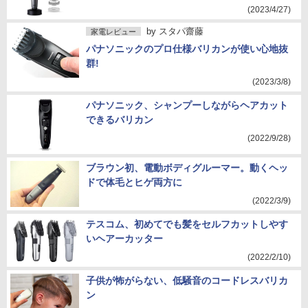
(2023/4/27)
by
スタパ齋藤
家電レビュー
パナソニックのプロ仕様バリカンが使い心地抜
群!
(2023/3/8)
パナソニック、シャンプーしながらヘアカット
できるバリカン
(2022/9/28)
ブラウン初、電動ボディグルーマー。動くヘッ
ドで体毛とヒゲ両方に
(2022/3/9)
テスコム、初めてでも髪をセルフカットしやす
いヘアーカッター
(2022/2/10)
子供が怖がらない、低騒音のコードレスバリカ
ン