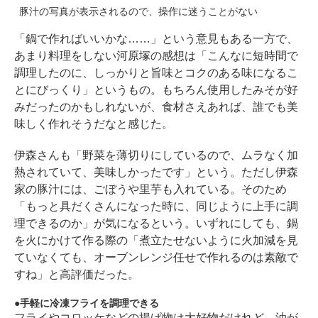
豚汁の写真が表示されるので、操作に迷うことがない
「鍋で作ればいいかな……」という意見もある一方で、
あまり料理をしない河原塚の感想は「こんなに短時間で
調理したのに、しっかりと旨味とコクのある味になるこ
とにびっくり」というもの。もちろん使用したみそが好
みだったのかもしれないが、食材さえあれば、誰でも美
味しく作れそうだなと感じた。
伊森さんも「野菜を薄切りにしているので、ムラなく加
熱されていて、美味しかったです」という。ただし伊森
家の豚汁には、ごぼうや里芋も入れている。そのため
「もっと具だくさんになった時に、同じように上手に調
理できるのか」が気になるという。いずれにしても、鍋
を火にかけて作る際の「煮立たせないように火加減を見
ていなくても、オーブンレンジ任せで作れるのは素敵で
すね」と高評価だった。
手軽に冷凍フライを調理できる
フライやコロッケなどの揚げ物は大好物だけれど、油が