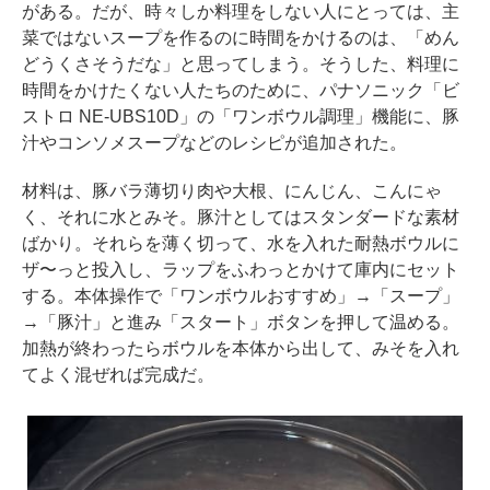
がある。だが、時々しか料理をしない人にとっては、主
菜ではないスープを作るのに時間をかけるのは、「めん
どうくさそうだな」と思ってしまう。そうした、料理に
時間をかけたくない人たちのために、パナソニック「ビ
ストロ NE-UBS10D」の「ワンボウル調理」機能に、豚
汁やコンソメスープなどのレシピが追加された。
材料は、豚バラ薄切り肉や大根、にんじん、こんにゃ
く、それに水とみそ。豚汁としてはスタンダードな素材
ばかり。それらを薄く切って、水を入れた耐熱ボウルに
ザ〜っと投入し、ラップをふわっとかけて庫内にセット
する。本体操作で「ワンボウルおすすめ」→「スープ」
→「豚汁」と進み「スタート」ボタンを押して温める。
加熱が終わったらボウルを本体から出して、みそを入れ
てよく混ぜれば完成だ。