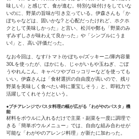
味しい!」と感じて、食が進む。特別な味付けをしていな
いのに、野菜の旨味が引き立っている。伊森さんも「か
ぼちゃなどは、固いかな? と心配だったけれど、ホクホ
クとして美味しかった」と言い、松川や鄭も「野菜のみ
ずみずしさが味わえて良かった」や「シンプルにうま
い!」と、高い評価だった。
なお今回は、なす/トマト/かぼちゃ/ズッキーニ/庫内容量
30Lを使ったが、ほかにも、じゃがいもや玉ねぎ、ごぼ
うやれんこん、キャベツやブロッコリーなどを使っても
いい。伊森さんは「食材選択の自由度が高いので、残り
野菜を美味しく食べたい時に重宝しそう」と、即戦力で
活躍してくれそうだという。
プチアレンジでパスタ料理の幅が広がる「わがやのパスタ」機
能
材料をボウルに入れるだけで主菜・副菜を一度に調理で
きる「簡単ボウルメニュー」では、自由な組み合わせが
可能な「わがやのアレンジ料理」が新たに加わった。