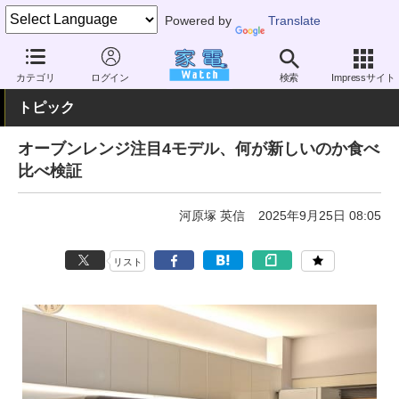
Powered by
Translate
家電 Watch
生活家電
オーブン・電子レンジ
オーブンレンジ
カテゴリ
ログイン
検索
Impressサイト
トピック
オーブンレンジ注目4モデル、何が新しいのか食べ
比べ検証
河原塚 英信
2025年9月25日 08:05
リスト