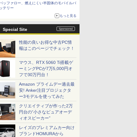
バッファロー、燃えにくい半固体のモバイルバ
ッテリー
もっと見る
Special Site
性能の良いお得な中古PC情
報はこのページでチェック！
マウス、RTX 5060 Ti搭載ゲ
ーミングPCが7万5,000円オ
フで30万円台！
Amazon プライムデー過去最
安! Anker注目プロジェクタ
ー3モデルを使ってみた
クリエイティブが作った2万
円台の“小さなピュアオーデ
ィオスピーカー”
レイズのプレミアムカー向け
ブランドHOMURAから