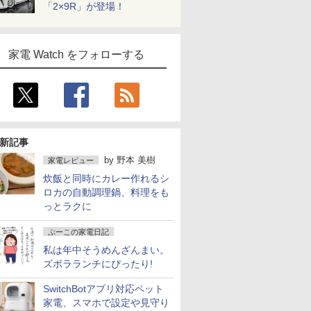
「2×9R」が登場！
家電 Watch をフォローする
新記事
by
野本 美樹
家電レビュー
炊飯と同時にカレー作れるシ
ロカの自動調理鍋、料理をも
っとラクに
ぷーこの家電日記
私は年中そうめんざんまい。
ズボラランチにぴったり!
SwitchBotアプリ対応ペット
家電、スマホで設定や見守り