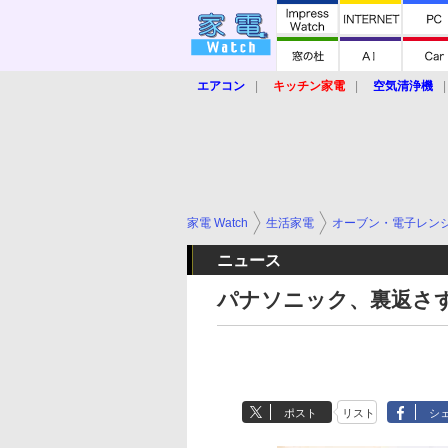
エアコン
キッチン家電
空気清浄機
炊飯器
ロボット掃除機
暖房器具
業界動向
【家電大賞2019】
【e-bi
家電 Watch
生活家電
オーブン・電子レン
ニュース
パナソニック、裏返さ
ポスト
リスト
シ