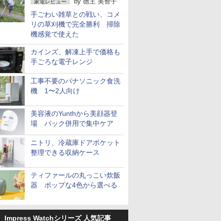
by
徳王 美智子
家電レビュー
手ごわい雑草との戦い、コメ
リの草刈機で完全勝利 掃除
機感覚で使えた
カインズ、解凍上手で価格も
手ごろな電子レンジ
工事不要のパナソニック食洗
機 1〜2人向け
美容液のYunthから美顔器登
場 パック併用で集中ケア
ニトリ、冷蔵庫ドアポケット
整理できる収納ケース
ティファールの丸っこい炊飯
器 ポップな4色から選べる
Impress Watchシリーズ 人気記事