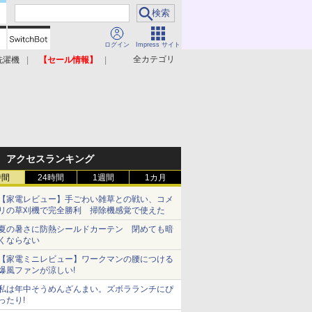
ログイン
Impress サイト
全カテゴリ
洗濯機
【セール情報】
照明器具
美容家電
アクセスランキング
時間
24時間
1週間
1カ月
【家電レビュー】手ごわい雑草との戦い、コメ
リの草刈機で完全勝利 掃除機感覚で使えた
夏の暑さに防熱シールドカーテン 閉めても暗
くならない
【家電ミニレビュー】ワークマンの腰につける
爆風ファンが涼しい!
私は年中そうめんざんまい。ズボラランチにぴ
ったり!