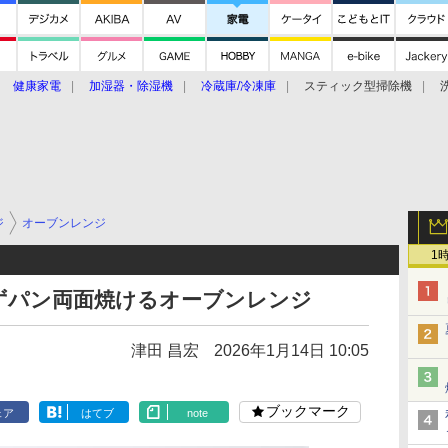
健康家電
加湿器・除湿機
冷蔵庫/冷凍庫
スティック型掃除機
扇風機
オーブン・電子レンジ
スマートハウス
掃除機
家事家電
ke大賞2019】
CES 2020
ジ
オーブンレンジ
1
ずパン両面焼けるオーブンレンジ
津田 昌宏
2026年1月14日 10:05
ブックマーク
ェア
はてブ
note