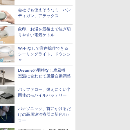
会社でも使えそうなミニハン
ディガン、アテックス
象印、お湯を最後まで注ぎ切
りやすい電気ケトル
Wi-Fiなしで音声操作できる
シーリングライト、ドウシシ
ャ
Dreameの羽根なし扇風機
室温に合わせて風量自動調整
バッファロー、燃えにくい半
固体のモバイルバッテリー
パナソニック、首にかけるだ
けの高周波治療器に新色4カ
ラー