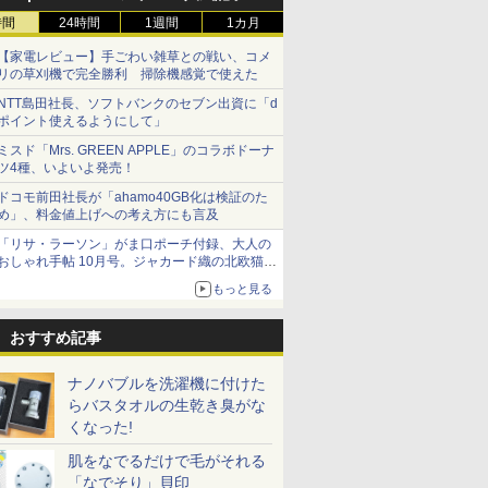
時間
24時間
1週間
1カ月
【家電レビュー】手ごわい雑草との戦い、コメ
リの草刈機で完全勝利 掃除機感覚で使えた
NTT島田社長、ソフトバンクのセブン出資に「d
ポイント使えるようにして」
ミスド「Mrs. GREEN APPLE」のコラボドーナ
ツ4種、いよいよ発売！
ドコモ前田社長が「ahamo40GB化は検証のた
め」、料金値上げへの考え方にも言及
「リサ・ラーソン」がま口ポーチ付録、大人の
おしゃれ手帖 10月号。ジャカード織の北欧猫デ
ザイン
もっと見る
おすすめ記事
ナノバブルを洗濯機に付けた
らバスタオルの生乾き臭がな
くなった!
肌をなでるだけで毛がそれる
「なでそり」貝印