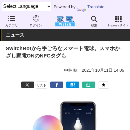
Powered by
Translate
家電 Watch
エネルギー
IoT
スマートハウス
カテゴリ
ログイン
検索
Impressサイト
ニュース
SwitchBotから手ごろなスマート電球。スマホか
ざし家電ONのNFCタグも
中林 暁
2021年10月11日 14:05
リスト