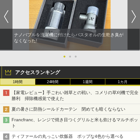
ナノバブルを洗濯機に付けたらバスタオルの生乾き臭が
なくなった!
●
●
●
アクセスランキング
1時間
24時間
1週間
1カ月
【家電レビュー】手ごわい雑草との戦い、コメリの草刈機で完全
勝利 掃除機感覚で使えた
夏の暑さに防熱シールドカーテン 閉めても暗くならない
Francfranc、レンジで焼き目つくグリルと米も炊けるマルチポッ
ト
ティファールの丸っこい炊飯器 ポップな4色から選べる