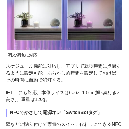
調光/調色に対応
スケジュール機能に対応し、アプリで就寝時間に点滅す
るように設定可能。あらかじめ時間を設定しておけば、
その時間に自動で消灯する。
IFTTTにも対応。本体サイズは6×6×11.6cm(幅×奥行き×
高さ)、重量は120g。
NFCでかざして電源オン「SwitchBotタグ」
壁などに貼り付けて家電のスイッチ代わりにできるNFC