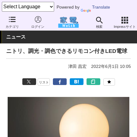
Powered by
Translate
家電 Watch
生活家電
照明器具
LED電球
カテゴリ
ログイン
検索
Impressサイト
ニュース
ニトリ、調光・調色できるリモコン付きLED電球
津田 昌宏
2022年6月1日 10:05
リスト