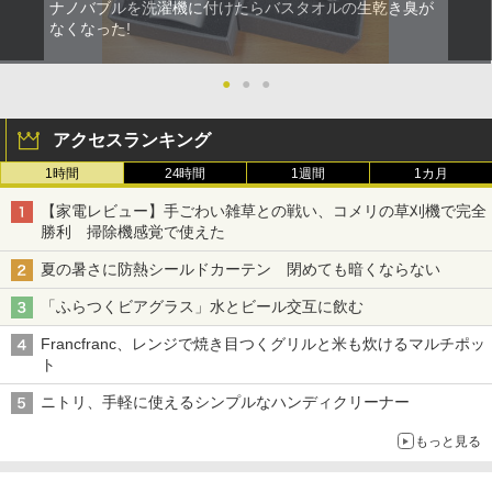
ナノバブルを洗濯機に付けたらバスタオルの生乾き臭が
なくなった!
●
●
●
アクセスランキング
1時間
24時間
1週間
1カ月
【家電レビュー】手ごわい雑草との戦い、コメリの草刈機で完全
勝利 掃除機感覚で使えた
夏の暑さに防熱シールドカーテン 閉めても暗くならない
「ふらつくビアグラス」水とビール交互に飲む
Francfranc、レンジで焼き目つくグリルと米も炊けるマルチポッ
ト
ニトリ、手軽に使えるシンプルなハンディクリーナー
もっと見る