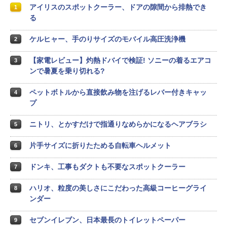
アイリスのスポットクーラー、ドアの隙間から排熱でき
1
る
ケルヒャー、手のりサイズのモバイル高圧洗浄機
2
【家電レビュー】灼熱ドバイで検証! ソニーの着るエアコ
3
ンで暑夏を乗り切れる?
ペットボトルから直接飲み物を注げるレバー付きキャッ
4
プ
ニトリ、とかすだけで指通りなめらかになるヘアブラシ
5
片手サイズに折りたためる自転車ヘルメット
6
ドンキ、工事もダクトも不要なスポットクーラー
7
ハリオ、粒度の美しさにこだわった高級コーヒーグライ
8
ンダー
セブンイレブン、日本最長のトイレットペーパー
9