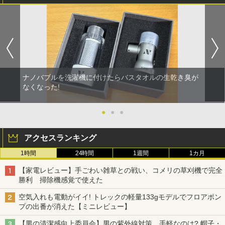
ナノバブルを洗濯機に付けたらバスタオルの生乾き臭が
なくなった!
●
●
●
アクセスランキング
1時間
24時間
1週間
1カ月
【家電レビュー】手ごわい雑草との戦い、コメリの草刈機で完全
勝利 掃除機感覚で使えた
空気入れも電動がイイ! トレックの軽量133gモデルでフロアポン
プの出番が消えた【ミニレビュー】
【男の清潔感向上委員会】男の紫外線対策、手軽なのは? 帽子・