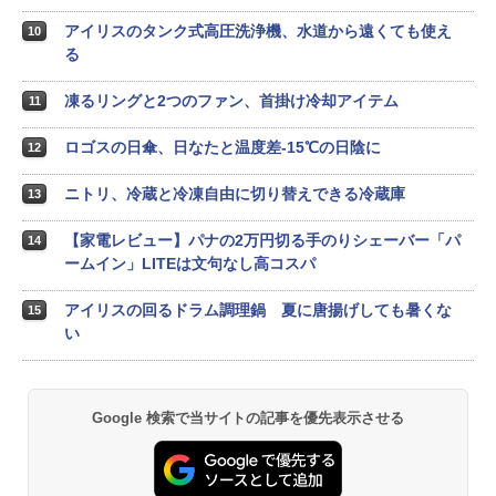
アイリスのタンク式高圧洗浄機、水道から遠くても使え
10
る
凍るリングと2つのファン、首掛け冷却アイテム
11
ロゴスの日傘、日なたと温度差-15℃の日陰に
12
ニトリ、冷蔵と冷凍自由に切り替えできる冷蔵庫
13
【家電レビュー】パナの2万円切る手のりシェーバー「パ
14
ームイン」LITEは文句なし高コスパ
アイリスの回るドラム調理鍋 夏に唐揚げしても暑くな
15
い
Google 検索で当サイトの記事を優先表示させる